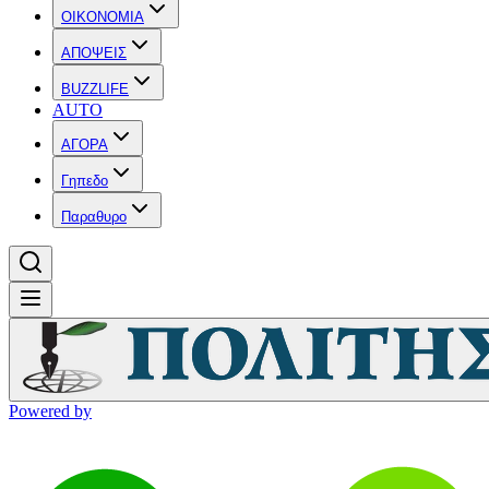
OIKONOMIA
ΑΠΟΨΕΙΣ
BUZZLIFE
AUTO
ΑΓΟΡΑ
Γηπεδο
Παραθυρο
Powered by