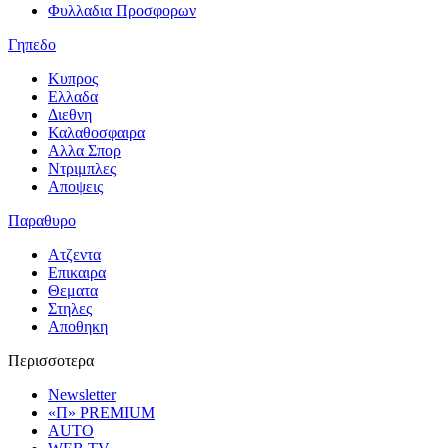
Φυλλαδια Προσφορων
Γηπεδο
Κυπρος
Ελλαδα
Διεθνη
Καλαθοσφαιρα
Αλλα Σπορ
Ντριμπλες
Αποψεις
Παραθυρο
Ατζεντα
Επικαιρα
Θεματα
Στηλες
Αποθηκη
Περισσοτερα
Newsletter
«Π» PREMIUM
AUTO