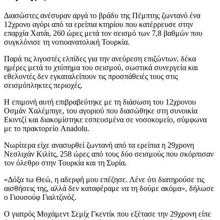
Διασώστες ανέσυραν αργά το βράδυ της Πέμπτης ζωντανό ένα
12χρονο αγόρι από τα ερείπια κτηρίου που κατέρρευσε στην
επαρχία Χατάι, 260 ώρες μετά τον σεισμό των 7,8 βαθμών που
συγκλόνισε τη νοτιοανατολική Τουρκία.
Παρά τις λιγοστές ελπίδες για την ανεύρεση επιζώντων, δέκα
ημέρες μετά το χτύπημα του σεισμού, σωστικά συνεργεία και
εθελοντές δεν εγκαταλείπουν τις προσπάθειές τους στις
σεισμόπληκτες περιοχές.
Η επιμονή αυτή επιβραβεύτηκε με τη διάσωση του 12χρονου
Οσμάν Χαλέμπιγε, του αγοριού που διασώθηκε στη συνοικία
Εκιντζί και διακομίστηκε εσπευσμένα σε νοσοκομείο, σύμφωνα
με το πρακτορείο Anadolu.
Νωρίτερα είχε ανασυρθεί ζωντανή από τα ερείπια η 29χρονη
Νεσλιχάν Κιλίτς, 258 ώρες από τους δύο σεισμούς που σκόρπισαν
τον όλεθρο στην Τουρκία και τη Συρία.
«Δόξα τω Θεώ, η αδερφή μου επέζησε. Λένε ότι διατηρούσε τις
αισθήσεις της, αλλά δεν καταφέραμε να τη δούμε ακόμα», δήλωσε
ο Γιουσούφ Γιαλτζινόζ.
Ο γιατρός Μοχάμεντ Σεμίχ Γκεντίκ που εξέτασε την 29χρονη είπε