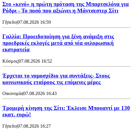
Στο «κενό» η πρώτη πρόταση της Μπαρτσελόνα για
Ρόδρι - Το ποσό που αξιώνει η Μάντσεστερ Σίτι
Γήπεδο
|
07.08.2026 16:59
Γαλλία: Προειδοποίηση για ξένη ανάμιξη στις
προεδρικές εκλογές μετά από νέα φιλορωσική
εκστρατεία
Κόσμος
|
07.08.2026 16:52
Έρχεται το νομοσχέδιο για συντάξεις- Στους
κοινωνικούς εταίρους τις επόμενες μέρες
Οικονομία
|
07.08.2026 16:43
Τρομερή κίνηση της Σίτι: Έκλεισε Μπουαντί με 130
εκατ. ευρώ!
Γήπεδο
|
07.08.2026 16:27