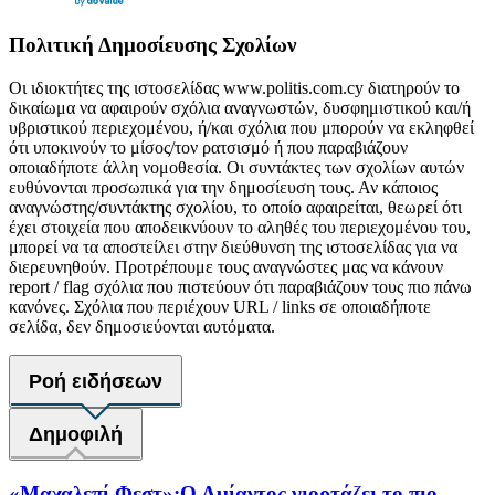
Πολιτική Δημοσίευσης Σχολίων
Οι ιδιοκτήτες της ιστοσελίδας www.politis.com.cy διατηρούν το
δικαίωμα να αφαιρούν σχόλια αναγνωστών, δυσφημιστικού και/ή
υβριστικού περιεχομένου, ή/και σχόλια που μπορούν να εκληφθεί
ότι υποκινούν το μίσος/τον ρατσισμό ή που παραβιάζουν
οποιαδήποτε άλλη νομοθεσία. Οι συντάκτες των σχολίων αυτών
ευθύνονται προσωπικά για την δημοσίευση τους. Αν κάποιος
αναγνώστης/συντάκτης σχολίου, το οποίο αφαιρείται, θεωρεί ότι
έχει στοιχεία που αποδεικνύουν το αληθές του περιεχομένου του,
μπορεί να τα αποστείλει στην διεύθυνση της ιστοσελίδας για να
διερευνηθούν. Προτρέπουμε τους αναγνώστες μας να κάνουν
report / flag σχόλια που πιστεύουν ότι παραβιάζουν τους πιο πάνω
κανόνες. Σχόλια που περιέχουν URL / links σε οποιαδήποτε
σελίδα, δεν δημοσιεύονται αυτόματα.
Ροή ειδήσεων
Δημοφιλή
«Μαχαλεπί Φεστ»:Ο Αμίαντος γιορτάζει το πιο