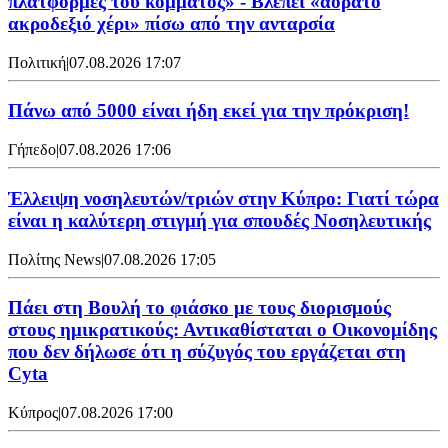
πλατφόρμες του κόμματος» - Βλέπει «αόρατο
ακροδεξιό χέρι» πίσω από την ανταρσία
Πολιτική
|
07.08.2026 17:07
Πάνω από 5000 είναι ήδη εκεί για την πρόκριση!
Γήπεδο
|
07.08.2026 17:06
Έλλειψη νοσηλευτών/τριών στην Κύπρο: Γιατί τώρα
είναι η καλύτερη στιγμή για σπουδές Νοσηλευτικής
Πολίτης News
|
07.08.2026 17:05
Πάει στη Βουλή το φιάσκο με τους διορισμούς
στους ημικρατικούς: Αντικαθίσταται ο Οικονομίδης
που δεν δήλωσε ότι η σύζυγός του εργάζεται στη
Cyta
Κύπρος
|
07.08.2026 17:00