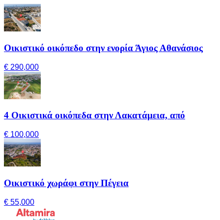
Οικιστικό οικόπεδο στην ενορία Άγιος Αθανάσιος
€ 290,000
4 Οικιστικά οικόπεδα στην Λακατάμεια, από
€ 100,000
Οικιστικό χωράφι στην Πέγεια
€ 55,000