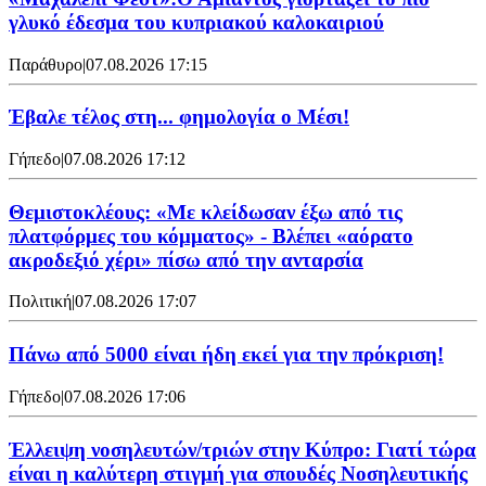
γλυκό έδεσμα του κυπριακού καλοκαιριού
Παράθυρο
|
07.08.2026 17:15
Έβαλε τέλος στη... φημολογία o Μέσι!
Γήπεδο
|
07.08.2026 17:12
Θεμιστοκλέους: «Με κλείδωσαν έξω από τις
πλατφόρμες του κόμματος» - Βλέπει «αόρατο
ακροδεξιό χέρι» πίσω από την ανταρσία
Πολιτική
|
07.08.2026 17:07
Πάνω από 5000 είναι ήδη εκεί για την πρόκριση!
Γήπεδο
|
07.08.2026 17:06
Έλλειψη νοσηλευτών/τριών στην Κύπρο: Γιατί τώρα
είναι η καλύτερη στιγμή για σπουδές Νοσηλευτικής