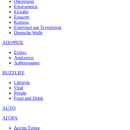
Οικονομια
Επιχειρησεις
Ελλαδα
Ευρωπη
Κοσμος
Επιστημη και Τεχνολογια
Deutsche Welle
ΑΠΟΨΕΙΣ
Στηλες
Αναλυσεις
Αρθρογραφοι
BUZZLIFE
Lifestyle
Viral
People
Food and Drink
AUTO
ΑΓΟΡΑ
Δελτια Τυπου