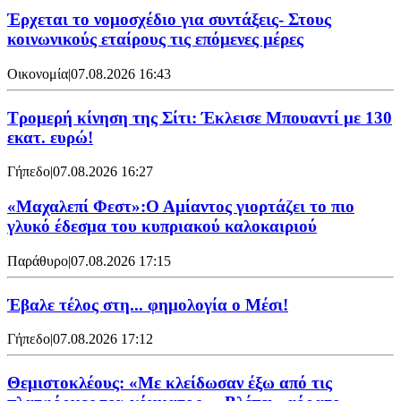
Έρχεται το νομοσχέδιο για συντάξεις- Στους
κοινωνικούς εταίρους τις επόμενες μέρες
Οικονομία
|
07.08.2026 16:43
Τρομερή κίνηση της Σίτι: Έκλεισε Μπουαντί με 130
εκατ. ευρώ!
Γήπεδο
|
07.08.2026 16:27
«Μαχαλεπί Φεστ»:Ο Αμίαντος γιορτάζει το πιο
γλυκό έδεσμα του κυπριακού καλοκαιριού
Παράθυρο
|
07.08.2026 17:15
Έβαλε τέλος στη... φημολογία o Μέσι!
Γήπεδο
|
07.08.2026 17:12
Θεμιστοκλέους: «Με κλείδωσαν έξω από τις