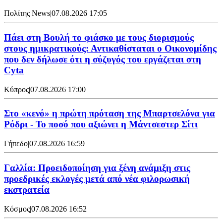
Πολίτης News
|
07.08.2026 17:05
Πάει στη Βουλή το φιάσκο με τους διορισμούς
στους ημικρατικούς: Αντικαθίσταται ο Οικονομίδης
που δεν δήλωσε ότι η σύζυγός του εργάζεται στη
Cyta
Κύπρος
|
07.08.2026 17:00
Στο «κενό» η πρώτη πρόταση της Μπαρτσελόνα για
Ρόδρι - Το ποσό που αξιώνει η Μάντσεστερ Σίτι
Γήπεδο
|
07.08.2026 16:59
Γαλλία: Προειδοποίηση για ξένη ανάμιξη στις
προεδρικές εκλογές μετά από νέα φιλορωσική
εκστρατεία
Κόσμος
|
07.08.2026 16:52