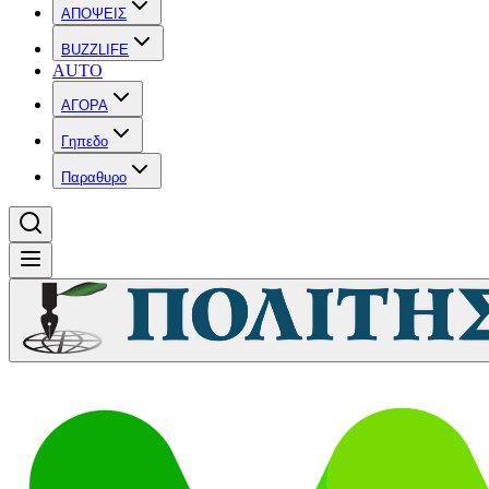
ΑΠΟΨΕΙΣ
BUZZLIFE
AUTO
ΑΓΟΡΑ
Γηπεδο
Παραθυρο