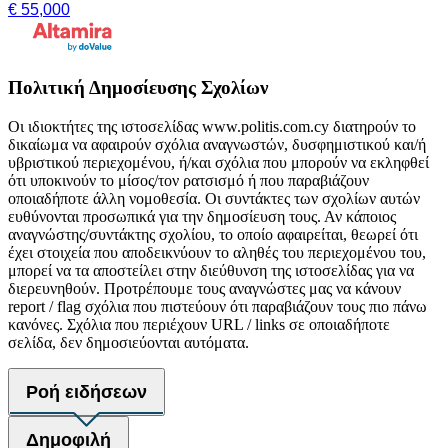
€ 55,000
Πολιτική Δημοσίευσης Σχολίων
Οι ιδιοκτήτες της ιστοσελίδας www.politis.com.cy διατηρούν το
δικαίωμα να αφαιρούν σχόλια αναγνωστών, δυσφημιστικού και/ή
υβριστικού περιεχομένου, ή/και σχόλια που μπορούν να εκληφθεί
ότι υποκινούν το μίσος/τον ρατσισμό ή που παραβιάζουν
οποιαδήποτε άλλη νομοθεσία. Οι συντάκτες των σχολίων αυτών
ευθύνονται προσωπικά για την δημοσίευση τους. Αν κάποιος
αναγνώστης/συντάκτης σχολίου, το οποίο αφαιρείται, θεωρεί ότι
έχει στοιχεία που αποδεικνύουν το αληθές του περιεχομένου του,
μπορεί να τα αποστείλει στην διεύθυνση της ιστοσελίδας για να
διερευνηθούν. Προτρέπουμε τους αναγνώστες μας να κάνουν
report / flag σχόλια που πιστεύουν ότι παραβιάζουν τους πιο πάνω
κανόνες. Σχόλια που περιέχουν URL / links σε οποιαδήποτε
σελίδα, δεν δημοσιεύονται αυτόματα.
Ροή ειδήσεων
Δημοφιλή