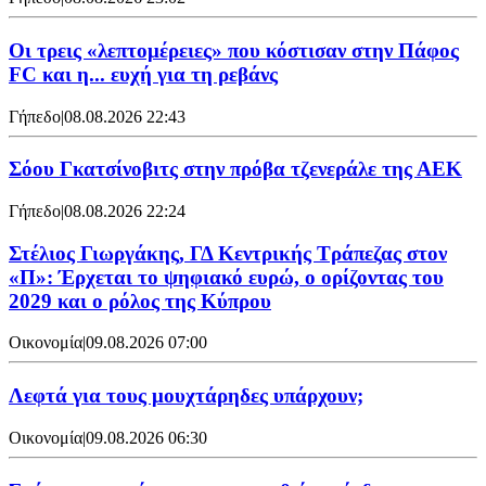
Οι τρεις «λεπτομέρειες» που κόστισαν στην Πάφος
FC και η... ευχή για τη ρεβάνς
Γήπεδο
|
08.08.2026 22:43
Σόου Γκατσίνοβιτς στην πρόβα τζενεράλε της ΑΕΚ
Γήπεδο
|
08.08.2026 22:24
Στέλιος Γιωργάκης, ΓΔ Κεντρικής Τράπεζας στον
«Π»: Έρχεται το ψηφιακό ευρώ, ο ορίζοντας του
2029 και ο ρόλος της Κύπρου
Οικονομία
|
09.08.2026 07:00
Λεφτά για τους μουχτάρηδες υπάρχουν;
Οικονομία
|
09.08.2026 06:30