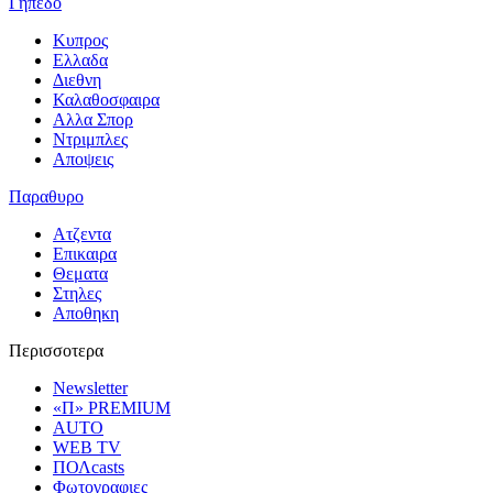
Γηπεδο
Κυπρος
Ελλαδα
Διεθνη
Καλαθοσφαιρα
Αλλα Σπορ
Ντριμπλες
Αποψεις
Παραθυρο
Ατζεντα
Επικαιρα
Θεματα
Στηλες
Αποθηκη
Περισσοτερα
Newsletter
«Π» PREMIUM
AUTO
WEB TV
ΠΟΛcasts
Φωτογραφιες