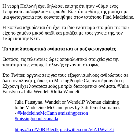
Η νεαρή Πολωνή έχει δηλώσει επίσης ότι ήταν «θύμα ενός
Γερμανού παιδόφιλου» ως παιδί. Είπε ότι ο θύτης της μοιάζει με
μια φωτογραφία που κοινοποιήθηκε στον ιστότοπο Find Madeleine.
Η κοπέλα ισχυρίζεται ότι έχει το ίδιο ελάττωμα στο μάτι της που
είχε το χαμένο μικρό παιδί και μοιάζει με τους γονείς της, τον
Γκάρι και την Κέιτ.
Τα τρία διαφορετικά ονόματα και οι ροζ φωτογραφίες
Ωστόσο, τις τελευταίες ώρες αποκαλυπτικά στοιχεία για την
ταυτότητα της νεαρής Πολωνής έρχονται στο φως.
Στο Twitter, οργανώσεις για τους εξαφανισμένους ανθρώπους σε
όλο τον πλανήτη, όπως το MissingPeople.Ca, αναφέρουν ότι η
22χρονη έχει λογαριασμούς με τρία διαφορετικά ονόματα, #Julia
Faustyna #Julia Wendell #Julia Wandelt.
Julia Faustyna, Wandelt or Wendell? Woman claiming
to be Madeleine McCann goes by 3 different surnames
-
#MadeleineMcCann
#missingperson
#missingpeoplecanada
https://t.co/V0BI3IerJk
pic.twitter.com/vIA1WvJe1i