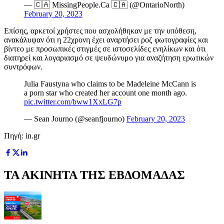
— 🇨🇦 MissingPeople.Ca 🇨🇦 (@OntarioNorth)
February 20, 2023
Επίσης, αρκετοί χρήστες που ασχολήθηκαν με την υπόθεση,
ανακάλυψαν ότι η 22χρονη έχει αναρτήσει ροζ φωτογραφίες και
βίντεο με προσωπικές στιγμές σε ιστοσελίδες ενηλίκων και ότι
διατηρεί και λογαριασμό σε ψευδώνυμο για αναζήτηση ερωτικών
συντρόφων.
Julia Faustyna who claims to be Madeleine McCann is
a porn star who created her account one month ago.
pic.twitter.com/bww1XxLG7p
— Sean Journo (@seanfjourno)
February 20, 2023
Πηγή: in.gr
ΤΑ ΑΚΙΝΗΤΑ ΤΗΣ ΕΒΔΟΜΑΔΑΣ