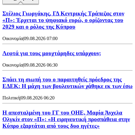
Στέλιος Γιωργάκης, ΓΔ Κεντρικής Τράπεζας στον
«Π»: Έρχεται το ψηφιακό ευρώ, ο ορίζοντας του
2029 και ο ρόλος της Κύπρου
Οικονομία
|
09.08.2026 07:00
Λεφτά για τους μουχτάρηδες υπάρχουν;
Οικονομία
|
09.08.2026 06:30
Σπάει τη σιωπή του ο παραιτηθείς πρόεδρος της
ΕΔΕΚ: Η μάχη των βουλευτικών χάθηκε εκ των έσω
Πολιτική
|
09.08.2026 06:20
Η απεσταλμένη του ΓΓ του ΟΗΕ, Μαρία Άνχελα
Ολγκίν στον «Π»: «Η ειρηνευτική προσπάθεια στην
Κύπρο εξαρτάται από τους δυο ηγέτες»