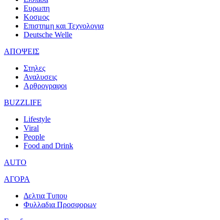
Ευρωπη
Κοσμος
Επιστημη και Τεχνολογια
Deutsche Welle
ΑΠΟΨΕΙΣ
Στηλες
Αναλυσεις
Αρθρογραφοι
BUZZLIFE
Lifestyle
Viral
People
Food and Drink
AUTO
ΑΓΟΡΑ
Δελτια Τυπου
Φυλλαδια Προσφορων