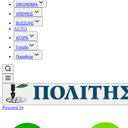
OIKONOMIA
ΑΠΟΨΕΙΣ
BUZZLIFE
AUTO
ΑΓΟΡΑ
Γηπεδο
Παραθυρο
Powered by