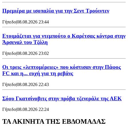
Πρεμιέρα με ισοπαλία για την Σεντ Τρούιντεν
Γήπεδο
|
08.08.2026 23:44
Ετοιμάζεται για ντεμπούτο ο Καρέτσας κόντρα στην
Άρσεναλ του Τζόλη
Γήπεδο
|
08.08.2026 23:02
Οι τρεις «λεπτομέρειες» που κόστισαν στην Πάφος
FC και η... ευχή για τη ρεβάνς
Γήπεδο
|
08.08.2026 22:43
Σόου Γκατσίνοβιτς στην πρόβα τζενεράλε της ΑΕΚ
Γήπεδο
|
08.08.2026 22:24
ΤΑ ΑΚΙΝΗΤΑ ΤΗΣ ΕΒΔΟΜΑΔΑΣ