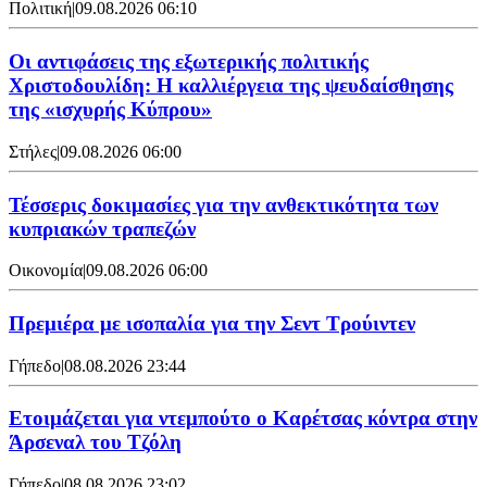
Πολιτική
|
09.08.2026 06:10
Οι αντιφάσεις της εξωτερικής πολιτικής
Χριστοδουλίδη: Η καλλιέργεια της ψευδαίσθησης
της «ισχυρής Κύπρου»
Στήλες
|
09.08.2026 06:00
Τέσσερις δοκιμασίες για την ανθεκτικότητα των
κυπριακών τραπεζών
Οικονομία
|
09.08.2026 06:00
Πρεμιέρα με ισοπαλία για την Σεντ Τρούιντεν
Γήπεδο
|
08.08.2026 23:44
Ετοιμάζεται για ντεμπούτο ο Καρέτσας κόντρα στην
Άρσεναλ του Τζόλη
Γήπεδο
|
08.08.2026 23:02