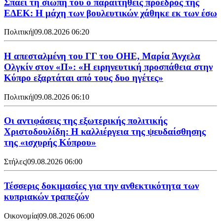
Σπάει τη σιωπή του ο παραιτηθείς πρόεδρος της
ΕΔΕΚ: Η μάχη των βουλευτικών χάθηκε εκ των έσω
Πολιτική
|
09.08.2026 06:20
Η απεσταλμένη του ΓΓ του ΟΗΕ, Μαρία Άνχελα
Ολγκίν στον «Π»: «Η ειρηνευτική προσπάθεια στην
Κύπρο εξαρτάται από τους δυο ηγέτες»
Πολιτική
|
09.08.2026 06:10
Οι αντιφάσεις της εξωτερικής πολιτικής
Χριστοδουλίδη: Η καλλιέργεια της ψευδαίσθησης
της «ισχυρής Κύπρου»
Στήλες
|
09.08.2026 06:00
Τέσσερις δοκιμασίες για την ανθεκτικότητα των
κυπριακών τραπεζών
Οικονομία
|
09.08.2026 06:00