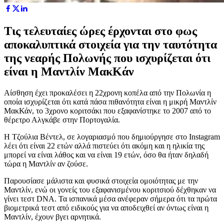
Τις τελευταίες ώρες έρχονται στο φως
αποκαλυπτικά στοιχεία για την ταυτότητα
της νεαρής Πολωνής που ισχυρίζεται ότι
είναι η Μαντλίν ΜακΚάν
Αίσθηση έχει προκαλέσει η 22χρονη κοπέλα από την Πολωνία η
οποία ισχυρίζεται ότι κατά πάσα πιθανότητα είναι η μικρή Μαντλίν
ΜακΚάν, το 3χρονο κοριτσάκι που εξαφανίστηκε το 2007 από το
θέρετρο Αλγκάβε στην Πορτογαλία.
Η Τζούλια Βέντελ, σε λογαριασμό που δημιούργησε στο Instagram
λέει ότι είναι 22 ετών αλλά πιστεύει ότι ακόμη και η ηλικία της
μπορεί να είναι λάθος και να είναι 19 ετών, όσο θα ήταν δηλαδή
τώρα η Μαντλίν αν ζούσε.
Παρουσίασε μάλιστα και φυσικά στοιχεία ομοιότητας με την
Μαντλίν, ενώ οι γονείς του εξαφανισμένου κοριτσιού δέχθηκαν να
γίνει τεστ DNA. Τα ισπανικά μέσα ανέφεραν σήμερα ότι τα πρώτα
βιομετρικά τεστ από ειδικούς για να αποδειχθεί αν όντως είναι η
Μαντλίν, έχουν βγει αρνητικά.