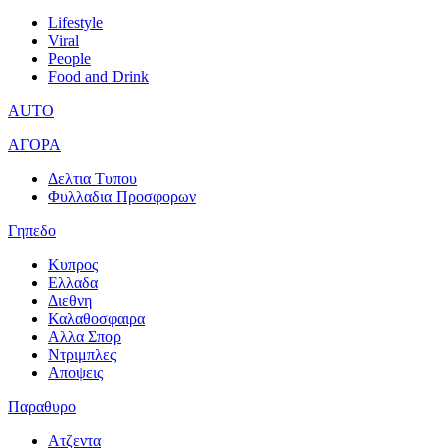
Lifestyle
Viral
People
Food and Drink
AUTO
ΑΓΟΡΑ
Δελτια Τυπου
Φυλλαδια Προσφορων
Γηπεδο
Κυπρος
Ελλαδα
Διεθνη
Καλαθοσφαιρα
Αλλα Σπορ
Ντριμπλες
Αποψεις
Παραθυρο
Ατζεντα