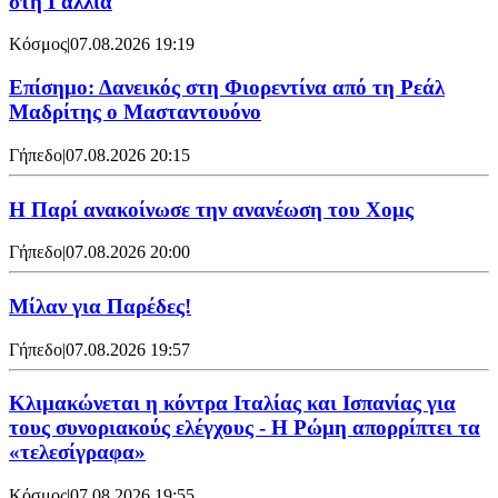
στη Γαλλία
Κόσμος
|
07.08.2026 19:19
Επίσημο: Δανεικός στη Φιορεντίνα από τη Ρεάλ
Μαδρίτης ο Μασταντουόνο
Γήπεδο
|
07.08.2026 20:15
Η Παρί ανακοίνωσε την ανανέωση του Χομς
Γήπεδο
|
07.08.2026 20:00
Μίλαν για Παρέδες!
Γήπεδο
|
07.08.2026 19:57
Κλιμακώνεται η κόντρα Ιταλίας και Ισπανίας για
τους συνοριακούς ελέγχους - Η Ρώμη απορρίπτει τα
«τελεσίγραφα»
Κόσμος
|
07.08.2026 19:55