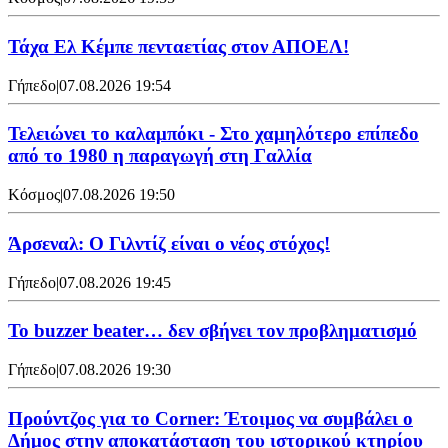
Τάχα Ελ Κέμπε πενταετίας στον ΑΠΟΕΛ!
Γήπεδο
|
07.08.2026 19:54
Τελειώνει το καλαμπόκι - Στο χαμηλότερο επίπεδο
από το 1980 η παραγωγή στη Γαλλία
Κόσμος
|
07.08.2026 19:50
Άρσεναλ: Ο Γιλντίζ είναι ο νέος στόχος!
Γήπεδο
|
07.08.2026 19:45
Το buzzer beater… δεν σβήνει τoν προβληματισμό
Γήπεδο
|
07.08.2026 19:30
Προύντζος για το Corner: Έτοιμος να συμβάλει ο
Δήμος στην αποκατάσταση του ιστορικού κτηρίου