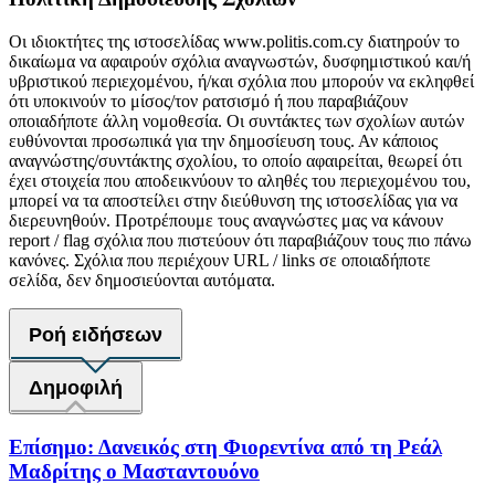
Οι ιδιοκτήτες της ιστοσελίδας www.politis.com.cy διατηρούν το
δικαίωμα να αφαιρούν σχόλια αναγνωστών, δυσφημιστικού και/ή
υβριστικού περιεχομένου, ή/και σχόλια που μπορούν να εκληφθεί
ότι υποκινούν το μίσος/τον ρατσισμό ή που παραβιάζουν
οποιαδήποτε άλλη νομοθεσία. Οι συντάκτες των σχολίων αυτών
ευθύνονται προσωπικά για την δημοσίευση τους. Αν κάποιος
αναγνώστης/συντάκτης σχολίου, το οποίο αφαιρείται, θεωρεί ότι
έχει στοιχεία που αποδεικνύουν το αληθές του περιεχομένου του,
μπορεί να τα αποστείλει στην διεύθυνση της ιστοσελίδας για να
διερευνηθούν. Προτρέπουμε τους αναγνώστες μας να κάνουν
report / flag σχόλια που πιστεύουν ότι παραβιάζουν τους πιο πάνω
κανόνες. Σχόλια που περιέχουν URL / links σε οποιαδήποτε
σελίδα, δεν δημοσιεύονται αυτόματα.
Ροή ειδήσεων
Δημοφιλή
Επίσημο: Δανεικός στη Φιορεντίνα από τη Ρεάλ
Μαδρίτης ο Μασταντουόνο