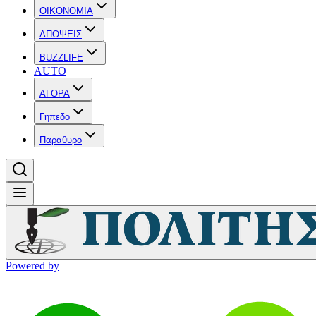
OIKONOMIA
ΑΠΟΨΕΙΣ
BUZZLIFE
AUTO
ΑΓΟΡΑ
Γηπεδο
Παραθυρο
Powered by