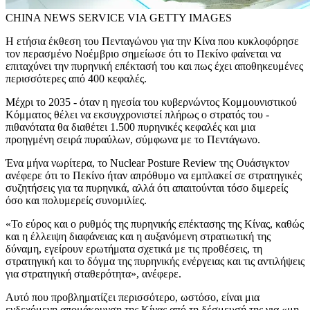
CHINA NEWS SERVICE VIA GETTY IMAGES
Η ετήσια έκθεση του Πενταγώνου για την Κίνα που κυκλοφόρησε
τον περασμένο Νοέμβριο σημείωσε ότι το Πεκίνο φαίνεται να
επιταχύνει την πυρηνική επέκτασή του και πως έχει αποθηκευμένες
περισσότερες από 400 κεφαλές.
Μέχρι το 2035 - όταν η ηγεσία του κυβερνώντος Κομμουνιστικού
Κόμματος θέλει να εκσυγχρονιστεί πλήρως ο στρατός του -
πιθανότατα θα διαθέτει 1.500 πυρηνικές κεφαλές και μια
προηγμένη σειρά πυραύλων, σύμφωνα με το Πεντάγωνο.
Ένα μήνα νωρίτερα, το Nuclear Posture Review της Ουάσιγκτον
ανέφερε ότι το Πεκίνο ήταν απρόθυμο να εμπλακεί σε στρατηγικές
συζητήσεις για τα πυρηνικά, αλλά ότι απαιτούνται τόσο διμερείς
όσο και πολυμερείς συνομιλίες.
«Το εύρος και ο ρυθμός της πυρηνικής επέκτασης της Κίνας, καθώς
και η έλλειψη διαφάνειας και η αυξανόμενη στρατιωτική της
δύναμη, εγείρουν ερωτήματα σχετικά με τις προθέσεις, τη
στρατηγική και το δόγμα της πυρηνικής ενέργειας και τις αντιλήψεις
για στρατηγική σταθερότητα», ανέφερε.
Αυτό που προβληματίζει περισσότερο, ωστόσο, είναι μια
ενδεχόμενη απομάκρυνση της Κίνας από τη δέσμευσή της για «μη