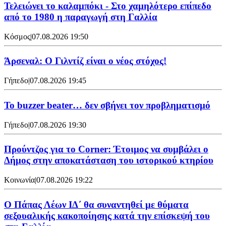
Τελειώνει το καλαμπόκι - Στο χαμηλότερο επίπεδο
από το 1980 η παραγωγή στη Γαλλία
Κόσμος
|
07.08.2026 19:50
Άρσεναλ: Ο Γιλντίζ είναι ο νέος στόχος!
Γήπεδο
|
07.08.2026 19:45
Το buzzer beater… δεν σβήνει τoν προβληματισμό
Γήπεδο
|
07.08.2026 19:30
Προύντζος για το Corner: Έτοιμος να συμβάλει ο
Δήμος στην αποκατάσταση του ιστορικού κτηρίου
Κοινωνία
|
07.08.2026 19:22
Ο Πάπας Λέων ΙΔ΄ θα συναντηθεί με θύματα
σεξουαλικής κακοποίησης κατά την επίσκεψή του