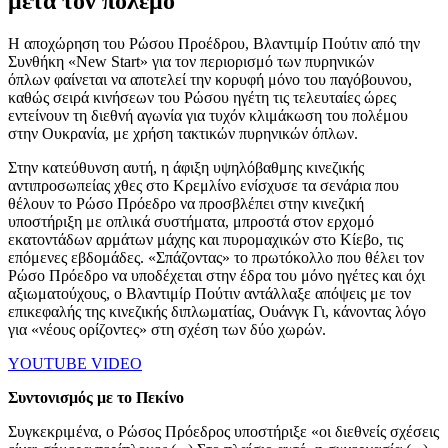
μετά τον πόλεμο
Η αποχώρηση του Ρώσου Προέδρου, Βλαντιμίρ Πούτιν από την
Συνθήκη «New Start» για τον περιορισμό των πυρηνικών
όπλων φαίνεται να αποτελεί την κορυφή μόνο του παγόβουνου,
καθώς σειρά κινήσεων του Ρώσου ηγέτη τις τελευταίες ώρες
εντείνουν τη διεθνή αγωνία για τυχόν κλιμάκωση του πολέμου
στην Ουκρανία, με χρήση τακτικών πυρηνικών όπλων.
Στην κατεύθυνση αυτή, η άφιξη υψηλόβαθμης κινεζικής
αντιπροσωπείας χθες στο Κρεμλίνο ενίσχυσε τα σενάρια που
θέλουν το Ρώσο Πρόεδρο να προσβλέπει στην κινεζική
υποστήριξη με οπλικά συστήματα, μπροστά στον ερχομό
εκατοντάδων αρμάτων μάχης και πυρομαχικών στο Κίεβο, τις
επόμενες εβδομάδες. «Σπάζοντας» το πρωτόκολλο που θέλει τον
Ρώσο Πρόεδρο να υποδέχεται στην έδρα του μόνο ηγέτες και όχι
αξιωματούχους, ο Βλαντιμίρ Πούτιν αντάλλαξε απόψεις με τον
επικεφαλής της κινεζικής διπλωματίας, Ουάνγκ Γι, κάνοντας λόγο
για «νέους ορίζοντες» στη σχέση των δύο χωρών.
YOUTUBE VIDEO
Συντονισμός με το Πεκίνο
Συγκεκριμένα, ο Ρώσος Πρόεδρος υποστήριξε «οι διεθνείς σχέσεις