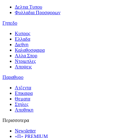
Δελτια Τυπου
Φυλλαδια Προσφορων
Γηπεδο
Κυπρος
Ελλαδα
Διεθνη
Καλαθοσφαιρα
Αλλα Σπορ
Ντριμπλες
Αποψεις
Παραθυρο
Ατζεντα
Επικαιρα
Θεματα
Στηλες
Αποθηκη
Περισσοτερα
Newsletter
«Π» PREMIUM