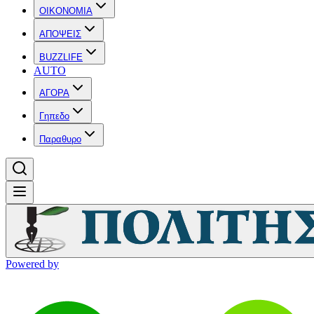
OIKONOMIA
ΑΠΟΨΕΙΣ
BUZZLIFE
AUTO
ΑΓΟΡΑ
Γηπεδο
Παραθυρο
Powered by