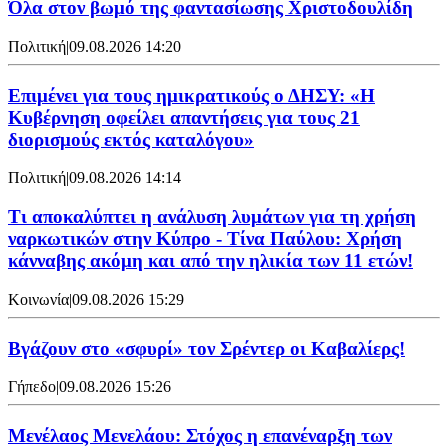
Όλα στον βωμό της φαντασίωσης Χριστοδουλίδη
Πολιτική
|
09.08.2026 14:20
Επιμένει για τους ημικρατικούς ο ΔΗΣΥ: «Η
Κυβέρνηση οφείλει απαντήσεις για τους 21
διορισμούς εκτός καταλόγου»
Πολιτική
|
09.08.2026 14:14
Τι αποκαλύπτει η ανάλυση λυμάτων για τη χρήση
ναρκωτικών στην Κύπρο - Τίνα Παύλου: Χρήση
κάνναβης ακόμη και από την ηλικία των 11 ετών!
Κοινωνία
|
09.08.2026 15:29
Bγάζουν στο «σφυρί» τον Σρέντερ οι Καβαλίερς!
Γήπεδο
|
09.08.2026 15:26
Μενέλαος Μενελάου: Στόχος η επανέναρξη των