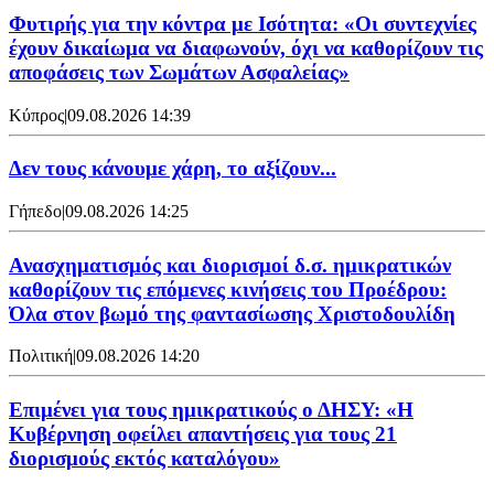
Φυτιρής για την κόντρα με Ισότητα: «Οι συντεχνίες
έχουν δικαίωμα να διαφωνούν, όχι να καθορίζουν τις
αποφάσεις των Σωμάτων Ασφαλείας»
Κύπρος
|
09.08.2026 14:39
Δεν τους κάνουμε χάρη, το αξίζουν...
Γήπεδο
|
09.08.2026 14:25
Ανασχηματισμός και διορισμοί δ.σ. ημικρατικών
καθορίζουν τις επόμενες κινήσεις του Προέδρου:
Όλα στον βωμό της φαντασίωσης Χριστοδουλίδη
Πολιτική
|
09.08.2026 14:20
Επιμένει για τους ημικρατικούς ο ΔΗΣΥ: «Η
Κυβέρνηση οφείλει απαντήσεις για τους 21
διορισμούς εκτός καταλόγου»