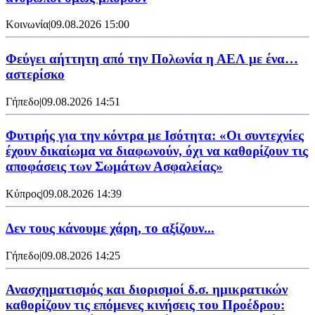
Κοινωνία
|
09.08.2026 15:00
Φεύγει αήττητη από την Πολωνία η ΑΕΛ με ένα…
αστερίσκο
Γήπεδο
|
09.08.2026 14:51
Φυτιρής για την κόντρα με Ισότητα: «Οι συντεχνίες
έχουν δικαίωμα να διαφωνούν, όχι να καθορίζουν τις
αποφάσεις των Σωμάτων Ασφαλείας»
Κύπρος
|
09.08.2026 14:39
Δεν τους κάνουμε χάρη, το αξίζουν...
Γήπεδο
|
09.08.2026 14:25
Ανασχηματισμός και διορισμοί δ.σ. ημικρατικών
καθορίζουν τις επόμενες κινήσεις του Προέδρου: