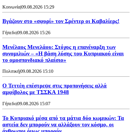
Κοινωνία
|
09.08.2026 15:29
Bγάζουν στο «σφυρί» τον Σρέντερ οι Καβαλίερς!
Γήπεδο
|
09.08.2026 15:26
Μενέλαος Μενελάου: Στόχος η επανέναρξη των
συνομιλιών – «Η βάση λύσης του Κυπριακού είναι
το ομοσπονδιακό πλαίσιο»
Πολιτική
|
09.08.2026 15:10
Ο Τεττέη επέστρεψε στις προπονήσεις αλλά
αμφίβολος με ΤΣΣΚΑ 1948
Γήπεδο
|
09.08.2026 15:07
Το Κυπριακό μέσα από τα μάτια δύο κωμικών: Τα
αστεία δεν μπορούν να αλλάξουν τον κόσμο, οι
άνθρωποι όμως μπορούν