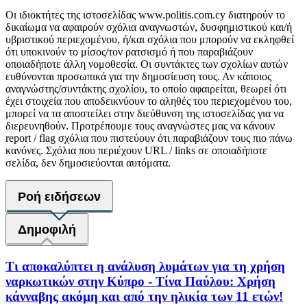
Οι ιδιοκτήτες της ιστοσελίδας www.politis.com.cy διατηρούν το
δικαίωμα να αφαιρούν σχόλια αναγνωστών, δυσφημιστικού και/ή
υβριστικού περιεχομένου, ή/και σχόλια που μπορούν να εκληφθεί
ότι υποκινούν το μίσος/τον ρατσισμό ή που παραβιάζουν
οποιαδήποτε άλλη νομοθεσία. Οι συντάκτες των σχολίων αυτών
ευθύνονται προσωπικά για την δημοσίευση τους. Αν κάποιος
αναγνώστης/συντάκτης σχολίου, το οποίο αφαιρείται, θεωρεί ότι
έχει στοιχεία που αποδεικνύουν το αληθές του περιεχομένου του,
μπορεί να τα αποστείλει στην διεύθυνση της ιστοσελίδας για να
διερευνηθούν. Προτρέπουμε τους αναγνώστες μας να κάνουν
report / flag σχόλια που πιστεύουν ότι παραβιάζουν τους πιο πάνω
κανόνες. Σχόλια που περιέχουν URL / links σε οποιαδήποτε
σελίδα, δεν δημοσιεύονται αυτόματα.
Ροή ειδήσεων
Δημοφιλή
Τι αποκαλύπτει η ανάλυση λυμάτων για τη χρήση
ναρκωτικών στην Κύπρο - Τίνα Παύλου: Χρήση
κάνναβης ακόμη και από την ηλικία των 11 ετών!