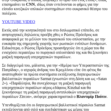
επισημαίνει το
CNN
, ιδίως όταν εντείνονται οι φήμες για την
είσοδο κινεζικών οπλικών συστημάτων στο ουκρανικό θέατρο του
πολέμου.
YOUTUBE VIDEO
Εκτός από την κινητικότητά του στο διπλωματικό επίπεδο, σε
ανησυχητικές δηλώσεις προέβη χθες ο Ρώσος Πρόεδρος και
αναφορικά με το μέλλον του πυρηνικού του οπλοστασίου, με την
ευκαιρία της σημερινής γιορτής των ρωσικών ενόπλων δυνάμεων.
Ειδικότερα, ο Ρώσος Πρόεδρος προανήγγειλε ότι η χώρα του θα
ενισχύσει περαιτέρω το πυρηνικό οπλοστάσιό της και θα ξεκινήσει
μαζική παραγωγή υπερηχητικών πυραύλων.
Σε διάγγελμά του, μάλιστα, για την «Ημέρα των Υπερασπιστών της
Πατρίδας», ο ισχυρός άνδρας του Κρεμλίνου είπε ότι φέτος θα
αναπτυχθούν τα πρώτα συστήματα εκτόξευσης διηπειρωτικών
βαλλιστικών πυραύλων Sarmat (γνωστών στη Δύση και ως «Satan
2»). «Παράλληλα, θα συνεχίσουμε τη μαζική παραγωγή
υπερηχητικών πυραύλων αέρος-εδάφους Kinzhal και θα
ξεκινήσουμε τη μαζική παραγωγή αντιπλοϊκών υπερηχητικών
πυραύλων Zircon», ανέφερε χαρακτηριστικά ο
Βλαντιμίρ Πούτιν
.
Υπενθυμίζεται ότι οι διηπειρωτικοί βαλλιστικοί πύραυλοι Sarmat
εκτοξεύονται από σιλό και σχεδιάστηκαν ως μέρος του