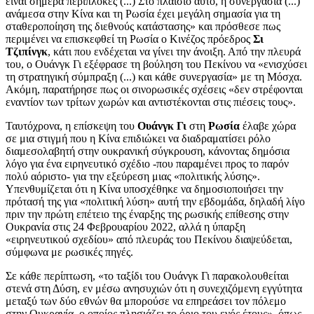
είναι σήμερα περίπλοκες (...) Στο πλαίσιο αυτό, η συνεργασία (...)
ανάμεσα στην Κίνα και τη Ρωσία έχει μεγάλη σημασία για τη
σταθεροποίηση της διεθνούς κατάστασης» και πρόσθεσε πως
περιμένει να επισκεφθεί τη Ρωσία ο Κινέζος πρόεδρος
Σι
Τζιπίνγκ
, κάτι που ενδέχεται να γίνει την άνοιξη. Από την πλευρά
του, ο Ουάνγκ Γι εξέφρασε τη βούληση του Πεκίνου να «ενισχύσει
τη στρατηγική σύμπραξη (...) και κάθε συνεργασία» με τη Μόσχα.
Ακόμη, παρατήρησε πως οι σινορωσικές σχέσεις «δεν στρέφονται
εναντίον των τρίτων χωρών και αντιστέκονται στις πιέσεις τους».
Ταυτόχρονα, η επίσκεψη του
Ουάνγκ Γι
στη
Ρωσία
έλαβε χώρα
σε μια στιγμή που η Κίνα επιδιώκει να διαδραματίσει ρόλο
διαμεσολαβητή στην ουκρανική σύγκρουση, κάνοντας δημόσια
λόγο για ένα ειρηνευτικό σχέδιο -που παραμένει προς το παρόν
πολύ αόριστο- για την εξεύρεση μιας «πολιτικής λύσης».
Υπενθυμίζεται ότι η Κίνα υποσχέθηκε να δημοσιοποιήσει την
πρότασή της για «πολιτική λύση» αυτή την εβδομάδα, δηλαδή λίγο
πριν την πρώτη επέτειο της έναρξης της ρωσικής επίθεσης στην
Ουκρανία στις 24 Φεβρουαρίου 2022, αλλά η ύπαρξη
«ειρηνευτικού σχεδίου» από πλευράς του Πεκίνου διαψεύδεται,
σύμφωνα με ρωσικές πηγές.
Σε κάθε περίπτωση, «το ταξίδι του Ουάνγκ Γι παρακολουθείται
στενά στη Δύση, εν μέσω ανησυχιών ότι η συνεχιζόμενη εγγύτητα
μεταξύ των δύο εθνών θα μπορούσε να επηρεάσει τον πόλεμο
στην Ουκρανία, ο οποίος πλησιάζει το όριο του ενός έτους», όπως