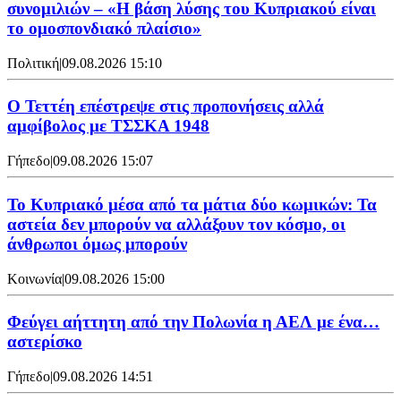
συνομιλιών – «Η βάση λύσης του Κυπριακού είναι
το ομοσπονδιακό πλαίσιο»
Πολιτική
|
09.08.2026 15:10
Ο Τεττέη επέστρεψε στις προπονήσεις αλλά
αμφίβολος με ΤΣΣΚΑ 1948
Γήπεδο
|
09.08.2026 15:07
Το Κυπριακό μέσα από τα μάτια δύο κωμικών: Τα
αστεία δεν μπορούν να αλλάξουν τον κόσμο, οι
άνθρωποι όμως μπορούν
Κοινωνία
|
09.08.2026 15:00
Φεύγει αήττητη από την Πολωνία η ΑΕΛ με ένα…
αστερίσκο
Γήπεδο
|
09.08.2026 14:51