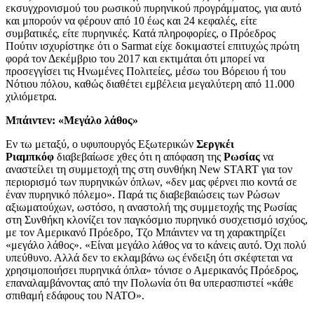
εκσυγχρονισμού του ρωσικού πυρηνικού προγράμματος, για αυτό
και μπορούν να φέρουν από 10 έως και 24 κεφαλές, είτε
συμβατικές, είτε πυρηνικές. Κατά πληροφορίες, ο Πρόεδρος
Πούτιν ισχυρίστηκε ότι ο Sarmat είχε δοκιμαστεί επιτυχώς πρώτη
φορά τον Δεκέμβριο του 2017 και εκτιμάται ότι μπορεί να
προσεγγίσει τις Ηνωμένες Πολιτείες, μέσω του Βόρειου ή του
Νότιου πόλου, καθώς διαθέτει εμβέλεια μεγαλύτερη από 11.000
χιλιόμετρα.
Μπάιντεν: «Μεγάλο λάθος»
Εν τω μεταξύ, ο υφυπουργός Εξωτερικών
Σεργκέι
Ριαμπκόφ
διαβεβαίωσε χθες ότι η απόφαση της
Ρωσίας
να
αναστείλει τη συμμετοχή της στη συνθήκη New START για τον
περιορισμό των πυρηνικών όπλων, «δεν μας φέρνει πιο κοντά σε
έναν πυρηνικό πόλεμο». Παρά τις διαβεβαιώσεις των Ρώσων
αξιωματούχων, ωστόσο, η αναστολή της συμμετοχής της Ρωσίας
στη Συνθήκη κλονίζει τον παγκόσμιο πυρηνικό συσχετισμό ισχύος,
με τον Αμερικανό Πρόεδρο, Τζο Μπάιντεν να τη χαρακτηρίζει
«μεγάλο λάθος». «Είναι μεγάλο λάθος να το κάνεις αυτό. Όχι πολύ
υπεύθυνο. Αλλά δεν το εκλαμβάνω ως ένδειξη ότι σκέφτεται να
χρησιμοποιήσει πυρηνικά όπλα» τόνισε ο Αμερικανός Πρόεδρος,
επαναλαμβάνοντας από την Πολωνία ότι θα υπερασπιστεί «κάθε
σπιθαμή εδάφους του ΝΑΤΟ».