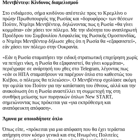
Μεντβέντεφ: Κίνδυνος διαμελισμού
Στο ενδιάμεσο, σήμα κινδύνου απέστειλε προς το Κρεμλίνο ο
πρώην Πρωθυπουργός της Ρωσίας και «δορυφόρος» των θέσεων
Πούτιν, Ντμίτρι Μεντβέντεφ, δηλώνοντας πως η Ρωσία «θα γίνει
κομμάτια» εάν χάσει τον πόλεμο. Με την ιδιότητα του αναπληρωτή
Προέδρου του Συμβουλίου Ασφαλείας της Ρωσικής Ομοσπονδίας,
ο Ντμίτρι Μεντβέντεφ δήλωσε χθες ότι η Ρωσία θα «εξαφανιστεί»,
εάν χάσει τον πόλεμο στην Ουκρανία.
«Εάν η Ρωσία σταματήσει την ειδική στρατιωτική επιχείρηση χωρίς
να πετύχει νίκη, η Ρωσία θα εξαφανιστεί, θα γίνει κομμάτια»,
περιέγραψε σε ανάρτησή του χθες στο Telegram, λέγοντας πως
«εάν οι ΗΠΑ σταματήσουν να παρέχουν όπλα στο καθεστώς του
Κιέβου, ο πόλεμος θα τελειώσει». Ο Μεντβέντεφ σχολίασε ακόμη
την ομιλία του Πούτιν για την κατάσταση του έθνους, αλλά και την
ανακοίνωση ότι η Ρωσία αναστέλλει τη συμμετοχή της στη
συνθήκη μείωσης των πυρηνικών όπλων New START,
σημειώνοντας πως πρόκειται για «για εκπρόθεσμη και
αναπόφευκτη απόφαση».
Άμυνα με οποιοδήποτε όπλο
Όπως είπε, «πρόκειται για μια απόφαση που θα έχει τεράστια
απήχηση στον κόσμο γενικά και στις Ηνωμένες Πολιτείες