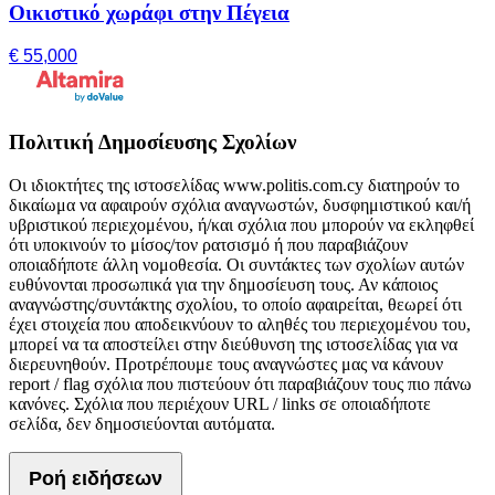
Οικιστικό χωράφι στην Πέγεια
€ 55,000
Πολιτική Δημοσίευσης Σχολίων
Οι ιδιοκτήτες της ιστοσελίδας www.politis.com.cy διατηρούν το
δικαίωμα να αφαιρούν σχόλια αναγνωστών, δυσφημιστικού και/ή
υβριστικού περιεχομένου, ή/και σχόλια που μπορούν να εκληφθεί
ότι υποκινούν το μίσος/τον ρατσισμό ή που παραβιάζουν
οποιαδήποτε άλλη νομοθεσία. Οι συντάκτες των σχολίων αυτών
ευθύνονται προσωπικά για την δημοσίευση τους. Αν κάποιος
αναγνώστης/συντάκτης σχολίου, το οποίο αφαιρείται, θεωρεί ότι
έχει στοιχεία που αποδεικνύουν το αληθές του περιεχομένου του,
μπορεί να τα αποστείλει στην διεύθυνση της ιστοσελίδας για να
διερευνηθούν. Προτρέπουμε τους αναγνώστες μας να κάνουν
report / flag σχόλια που πιστεύουν ότι παραβιάζουν τους πιο πάνω
κανόνες. Σχόλια που περιέχουν URL / links σε οποιαδήποτε
σελίδα, δεν δημοσιεύονται αυτόματα.
Ροή ειδήσεων