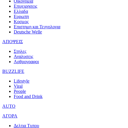
Οικονομια
Επιχειρησεις
Ελλαδα
Ευρωπη
Κοσμος
Επιστημη και Τεχνολογια
Deutsche Welle
ΑΠΟΨΕΙΣ
Στηλες
Αναλυσεις
Αρθρογραφοι
BUZZLIFE
Lifestyle
Viral
People
Food and Drink
AUTO
ΑΓΟΡΑ
Δελτια Τυπου