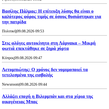
Βασίλης Πάλμας: Η επίτευξη λύσης θα είναι ο
καλύτερος φόρος τιμής σε όσους θυσιάστηκαν για
την πατρίδα
Πολιτική
|
09.08.2026 09:53
Στις φλόγες αυτοκίνητο στη Λάρνακα – Μικρή
φωτιά επεκτάθηκε σε ξηρά χόρτα
Κύπρος
|
09.08.2026 09:47
Λετυμπιώτης: Ο χρόνος δεν νομιμοποιεί τα
τετελεσμένα της εισβολής
Newsroom
|
09.08.2026 09:44
Aλλάζει εποχή η Βιλερμπάν και στα χέρια της
οικογένειας Μπας