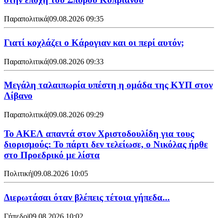
Παραπολιτικά
|
09.08.2026 09:35
Γιατί κοχλάζει ο Κάρογιαν και οι περί αυτόν;
Παραπολιτικά
|
09.08.2026 09:33
Μεγάλη ταλαιπωρία υπέστη η ομάδα της ΚΥΠ στον
Λίβανο
Παραπολιτικά
|
09.08.2026 09:29
Το ΑΚΕΛ απαντά στον Χριστοδουλίδη για τους
διορισμούς: Το πάρτι δεν τελείωσε, ο Νικόλας ήρθε
στο Προεδρικό με λίστα
Πολιτική
|
09.08.2026 10:05
Διερωτάσαι όταν βλέπεις τέτοια γήπεδα...
Γήπεδο
|
09.08.2026 10:02