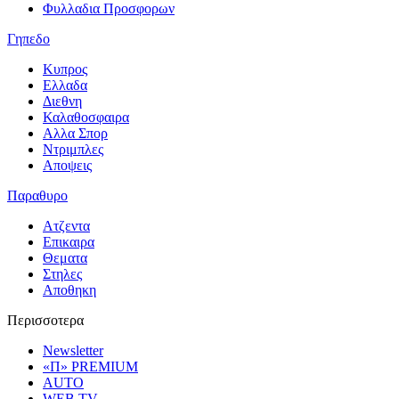
Φυλλαδια Προσφορων
Γηπεδο
Κυπρος
Ελλαδα
Διεθνη
Καλαθοσφαιρα
Αλλα Σπορ
Ντριμπλες
Αποψεις
Παραθυρο
Ατζεντα
Επικαιρα
Θεματα
Στηλες
Αποθηκη
Περισσοτερα
Newsletter
«Π» PREMIUM
AUTO
WEB TV