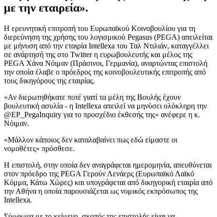
με την εταιρεία».
Η ερευνητική επιτροπή του Ευρωπαϊκού Κοινοβουλίου για τη
διερεύνηση της χρήσης του λογισμικού Pegasus (PEGA) απειλείται
με μήνυση από την εταιρία Intellexa του Ταλ Ντιλιάν, καταγγέλλει
σε ανάρτησή της στο Twitter η ευρωβουλευτής και μέλος της
PEGA Χάνα Νόιμαν (Πράσινοι, Γερμανία), αναρτώντας επιστολή
την οποία έλαβε ο πρόεδρος της κοινοβουλευτικής επιτροπής από
τους δικηγόρους της εταιρίας.
«Αν διερωτηθήκατε ποτέ γιατί τα μέλη της Βουλής έχουν
βουλευτική ασυλία - η Intellexa απειλεί να μηνύσει ολόκληρη την
@EP_PegaInquiry για το προσχέδιο έκθεσής της» ανέφερε η κ.
Νόιμαν.
«Μάλλον κάποιος δεν καταλαβαίνει πως εδώ είμαστε οι
νομοθέτες» πρόσθεσε.
Η επιστολή, στην οποία δεν αναγράφεται ημερομηνία, απευθύνεται
στον πρόεδρο της PEGA Γερούν Λενάερς (Ευρωπαϊκό Λαϊκό
Κόμμα, Κάτω Χώρες) και υπογράφεται από δικηγορική εταιρία από
την Αθήνα η οποία παρουσιάζεται ως νομικός εκπρόσωπος της
Intellexa.
Σύμφωνα με το κείμενο, σκοπός της επιστολής είναι να