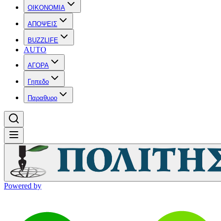
OIKONOMIA
ΑΠΟΨΕΙΣ
BUZZLIFE
AUTO
ΑΓΟΡΑ
Γηπεδο
Παραθυρο
Powered by