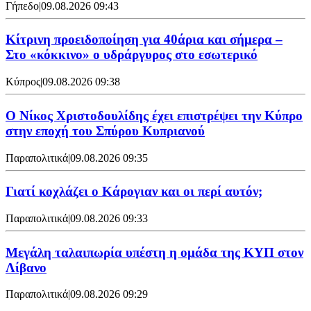
Γήπεδο
|
09.08.2026 09:43
Κίτρινη προειδοποίηση για 40άρια και σήμερα –
Στο «κόκκινο» ο υδράργυρος στο εσωτερικό
Κύπρος
|
09.08.2026 09:38
Ο Νίκος Χριστοδουλίδης έχει επιστρέψει την Κύπρο
στην εποχή του Σπύρου Κυπριανού
Παραπολιτικά
|
09.08.2026 09:35
Γιατί κοχλάζει ο Κάρογιαν και οι περί αυτόν;
Παραπολιτικά
|
09.08.2026 09:33
Μεγάλη ταλαιπωρία υπέστη η ομάδα της ΚΥΠ στον
Λίβανο
Παραπολιτικά
|
09.08.2026 09:29