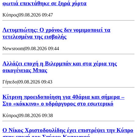
φωτιά επεκτάθηκε σε ξηρά χόρτα
Κύπρος
|
09.08.2026 09:47
Λετυμπιώτης: Ο χρόνος δεν νομιμοποιεί τα
τετελεσμένα της εισβολής
Newsroom
|
09.08.2026 09:44
Aλλάζει εποχή η Βιλερμπάν και στα χέρια της
οικογένειας Μπας
Γήπεδο
|
09.08.2026 09:43
Κίτρινη προειδοποίηση για 40άρια και σήμερα –
Στο «κόκκινο» ο υδράργυρος στο εσωτερικό
Κύπρος
|
09.08.2026 09:38
Ο Νίκος Χριστοδουλίδης έχει επιστρέψει την Κύπρο
στην εποχή του Σπύρου Κυπριανού