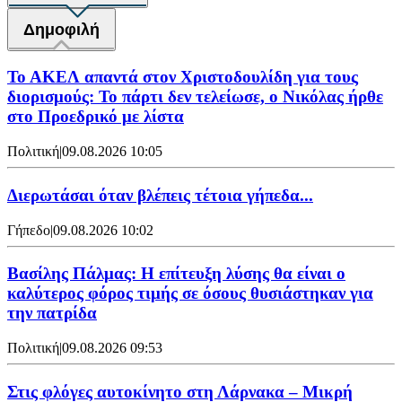
Δημοφιλή
Το ΑΚΕΛ απαντά στον Χριστοδουλίδη για τους
διορισμούς: Το πάρτι δεν τελείωσε, ο Νικόλας ήρθε
στο Προεδρικό με λίστα
Πολιτική
|
09.08.2026 10:05
Διερωτάσαι όταν βλέπεις τέτοια γήπεδα...
Γήπεδο
|
09.08.2026 10:02
Βασίλης Πάλμας: Η επίτευξη λύσης θα είναι ο
καλύτερος φόρος τιμής σε όσους θυσιάστηκαν για
την πατρίδα
Πολιτική
|
09.08.2026 09:53
Στις φλόγες αυτοκίνητο στη Λάρνακα – Μικρή