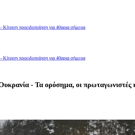
- Κίτρινη προειδοποίηση για 40αρια σήμερα
- Κίτρινη προειδοποίηση για 40αρια σήμερα
Ουκρανία - Τα ορόσημα, οι πρωταγωνιστές κ