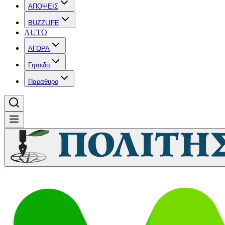
ΑΠΟΨΕΙΣ
BUZZLIFE
AUTO
ΑΓΟΡΑ
Γηπεδο
Παραθυρο