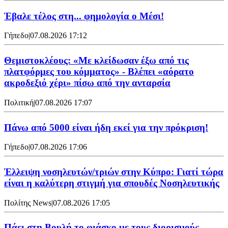
Έβαλε τέλος στη... φημολογία o Μέσι!
Γήπεδο
|
07.08.2026 17:12
Θεμιστοκλέους: «Με κλείδωσαν έξω από τις
πλατφόρμες του κόμματος» - Βλέπει «αόρατο
ακροδεξιό χέρι» πίσω από την ανταρσία
Πολιτική
|
07.08.2026 17:07
Πάνω από 5000 είναι ήδη εκεί για την πρόκριση!
Γήπεδο
|
07.08.2026 17:06
Έλλειψη νοσηλευτών/τριών στην Κύπρο: Γιατί τώρα
είναι η καλύτερη στιγμή για σπουδές Νοσηλευτικής
Πολίτης News
|
07.08.2026 17:05
Πάει στη Βουλή το φιάσκο με τους διορισμούς