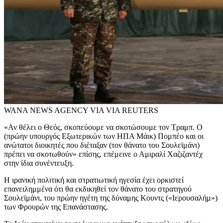
WANA NEWS AGENCY VIA VIA REUTERS
«Αν θέλει ο Θεός, σκοπεύουμε να σκοτώσουμε τον Τραμπ. Ο
(πρώην υπουργός Εξωτερικών των ΗΠΑ Μάικ) Πομπέο και οι
ανώτατοι διοικητές που διέταξαν (τον θάνατο του Σουλεϊμάνι)
πρέπει να σκοτωθούν» επίσης, επέμεινε ο Αμιραλί Χαζιζαντέχ
στην ίδια συνέντευξη.
Η ιρανική πολιτική και στρατιωτική ηγεσία έχει ορκιστεί
επανειλημμένα ότι θα εκδικηθεί τον θάνατο του στρατηγού
Σουλεϊμάνι, του πρώην ηγέτη της δύναμης Κουντς («Ιερουσαλήμ»)
των Φρουρών της Επανάστασης.