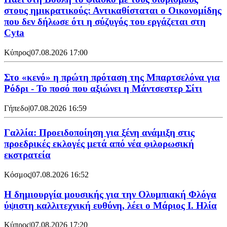
στους ημικρατικούς: Αντικαθίσταται ο Οικονομίδης
που δεν δήλωσε ότι η σύζυγός του εργάζεται στη
Cyta
Κύπρος
|
07.08.2026 17:00
Στο «κενό» η πρώτη πρόταση της Μπαρτσελόνα για
Ρόδρι - Το ποσό που αξιώνει η Μάντσεστερ Σίτι
Γήπεδο
|
07.08.2026 16:59
Γαλλία: Προειδοποίηση για ξένη ανάμιξη στις
προεδρικές εκλογές μετά από νέα φιλορωσική
εκστρατεία
Κόσμος
|
07.08.2026 16:52
Η δημιουργία μουσικής για την Ολυμπιακή Φλόγα
ύψιστη καλλιτεχνική ευθύνη, λέει ο Μάριος Ι. Ηλία
Κύπρος
|
07.08.2026 17:20