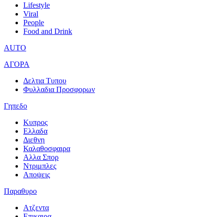
Lifestyle
Viral
People
Food and Drink
AUTO
ΑΓΟΡΑ
Δελτια Τυπου
Φυλλαδια Προσφορων
Γηπεδο
Κυπρος
Ελλαδα
Διεθνη
Καλαθοσφαιρα
Αλλα Σπορ
Ντριμπλες
Αποψεις
Παραθυρο
Ατζεντα
Επικαιρα