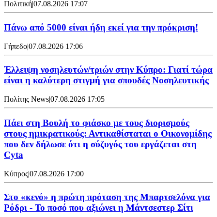
Πολιτική
|
07.08.2026 17:07
Πάνω από 5000 είναι ήδη εκεί για την πρόκριση!
Γήπεδο
|
07.08.2026 17:06
Έλλειψη νοσηλευτών/τριών στην Κύπρο: Γιατί τώρα
είναι η καλύτερη στιγμή για σπουδές Νοσηλευτικής
Πολίτης News
|
07.08.2026 17:05
Πάει στη Βουλή το φιάσκο με τους διορισμούς
στους ημικρατικούς: Αντικαθίσταται ο Οικονομίδης
που δεν δήλωσε ότι η σύζυγός του εργάζεται στη
Cyta
Κύπρος
|
07.08.2026 17:00
Στο «κενό» η πρώτη πρόταση της Μπαρτσελόνα για
Ρόδρι - Το ποσό που αξιώνει η Μάντσεστερ Σίτι