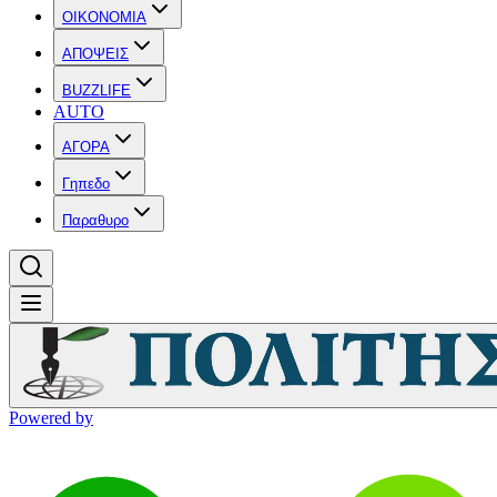
OIKONOMIA
ΑΠΟΨΕΙΣ
BUZZLIFE
AUTO
ΑΓΟΡΑ
Γηπεδο
Παραθυρο
Powered by