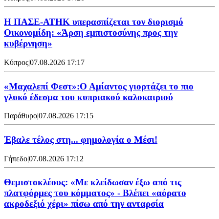
Η ΠΑΣΕ-ΑΤΗΚ υπερασπίζεται τον διορισμό
Οικονομίδη: «Άρση εμπιστοσύνης προς την
κυβέρνηση»
Κύπρος
|
07.08.2026 17:17
«Μαχαλεπί Φεστ»:Ο Αμίαντος γιορτάζει το πιο
γλυκό έδεσμα του κυπριακού καλοκαιριού
Παράθυρο
|
07.08.2026 17:15
Έβαλε τέλος στη... φημολογία o Μέσι!
Γήπεδο
|
07.08.2026 17:12
Θεμιστοκλέους: «Με κλείδωσαν έξω από τις
πλατφόρμες του κόμματος» - Βλέπει «αόρατο
ακροδεξιό χέρι» πίσω από την ανταρσία