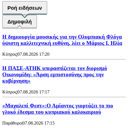
Ροή ειδήσεων
Δημοφιλή
Η δημιουργία μουσικής για την Ολυμπιακή Φλόγα
ύψιστη καλλιτεχνική ευθύνη, λέει ο Μάριος Ι. Ηλία
Κύπρος
|
07.08.2026 17:20
Η ΠΑΣΕ-ΑΤΗΚ υπερασπίζεται τον διορισμό
Οικονομίδη: «Άρση εμπιστοσύνης προς την
κυβέρνηση»
Κύπρος
|
07.08.2026 17:17
«Μαχαλεπί Φεστ»:Ο Αμίαντος γιορτάζει το πιο
γλυκό έδεσμα του κυπριακού καλοκαιριού
Παράθυρο
|
07.08.2026 17:15