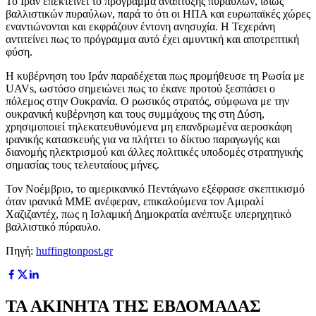
Το Ιράν επεκτείνει το πρόγραμμα ανάπτυξης πυραύλων, ιδίως
βαλλιστικών πυραύλων, παρά το ότι οι ΗΠΑ και ευρωπαϊκές χώρες
εναντιώνονται και εκφράζουν έντονη ανησυχία. Η Τεχεράνη
αντιτείνει πως το πρόγραμμα αυτό έχει αμυντική και αποτρεπτική
φύση.
Η κυβέρνηση του Ιράν παραδέχεται πως προμήθευσε τη Ρωσία με
UAVs, ωστόσο σημειώνει πως το έκανε προτού ξεσπάσει ο
πόλεμος στην Ουκρανία. Ο ρωσικός στρατός, σύμφωνα με την
ουκρανική κυβέρνηση και τους συμμάχους της στη Δύση,
χρησιμοποιεί τηλεκατευθυνόμενα μη επανδρωμένα αεροσκάφη
ιρανικής κατασκευής για να πλήττει το δίκτυο παραγωγής και
διανομής ηλεκτρισμού και άλλες πολιτικές υποδομές στρατηγικής
σημασίας τους τελευταίους μήνες.
Τον Νοέμβριο, το αμερικανικό Πεντάγωνο εξέφρασε σκεπτικισμό
όταν ιρανικά ΜΜΕ ανέφεραν, επικαλούμενα τον Αμιραλί
Χαζιζαντέχ, πως η Ισλαμική Δημοκρατία ανέπτυξε υπερηχητικό
βαλλιστικό πύραυλο.
Πηγή:
huffingtonpost.gr
ΤΑ ΑΚΙΝΗΤΑ ΤΗΣ ΕΒΔΟΜΑΔΑΣ