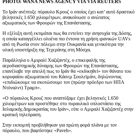
PHOTO: WANA NEWS AGENCY VIA VIA REUTERS
Το Ιράν ανέπτυξε πύραυλο Κρουζ ο οποίος έχει κατ’ αυτό δραστικό
βεληνεκές 1.650 χιλιομέτρων, ανακοίνωσε ο ανώτατος
αξιωματικός των Φρουρών της Επανάστασης.
Η εξέλιξη αυτή εκτιμάται πως θα εντείνει την ανησυχία της Δύσης,
η οποία καταγγέλλει ολοένα πιο έντονα τη χρήση ιρανικών UAVs
από τη Ρωσία στον πόλεμο στην Ουκρανία και γενικότερα την
υλική υποστήριξη της Τεχεράνης στη Μόσχα.
Παράλληλα ο Αμιραλί Χαζιζαντέχ, ο επικεφαλής της
αεροδιαστημικής δύναμης των Φρουρών της Επανάστασης,
επανέλαβε την απειλή πως το Ιράν θα «εκδικηθεί» τον θάνατο του
κορυφαίου αξιωματικού του Κάσεμ Σουλεϊμάνι, δηλώνοντας
«επιδιώκουμε να σκοτώσουμε τον (πρώην πρόεδρο των ΗΠΑ
Ντόναλντ) Τραμπ».
«Ο πύραυλος Κρουζ που αναπτύξαμε έχει βεληνεκές 1.650
χιλιομέτρων και προστέθηκε στο πυραυλικό οπλοστάσιο της
Ισλαμικής Δημοκρατίας του Ιράν», είπε ο Αμιραλί Χαζιζαντέχ στην
κρατική τηλεόραση.
Στην εκπομπή προβλήθηκαν για πρώτη φορά πλάνα με τον
πύραυλο, που βαφτίστηκε «Paveh».