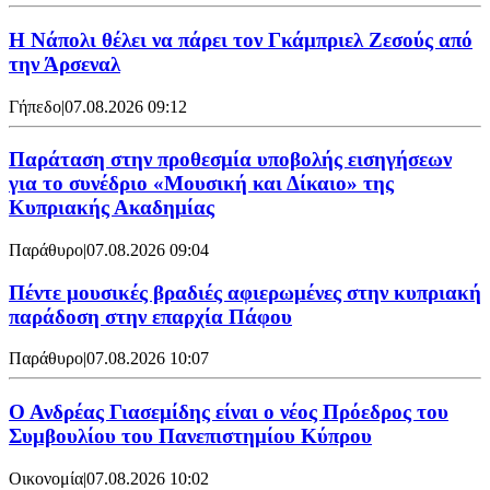
Η Νάπολι θέλει να πάρει τον Γκάμπριελ Ζεσούς από
την Άρσεναλ
Γήπεδο
|
07.08.2026 09:12
Παράταση στην προθεσμία υποβολής εισηγήσεων
για το συνέδριο «Μουσική και Δίκαιο» της
Κυπριακής Ακαδημίας
Παράθυρο
|
07.08.2026 09:04
Πέντε μουσικές βραδιές αφιερωμένες στην κυπριακή
παράδοση στην επαρχία Πάφου
Παράθυρο
|
07.08.2026 10:07
Ο Ανδρέας Γιασεμίδης είναι ο νέος Πρόεδρος του
Συμβουλίου του Πανεπιστημίου Κύπρου
Οικονομία
|
07.08.2026 10:02