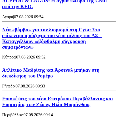
ALEPOU & LAGOS: Η άγρια πλευρά της Craft
από την ΚΕΟ.
Αγορά
|
07.08.2026 09:54
Νέα «βόμβα» για τον διορισμό στη Cyta: Στο
επίκεντρο η σύζυγος του νέου μέλους του ΔΣ –
Καταγγέλλουν «εξόφθαλμη σύγκρουση
συμφερόντων»
Κύπρος
|
07.08.2026 09:52
Ατλέτικο Μαδρίτης και Άρσεναλ μπήκαν στη
διεκδίκηση του Ρομέρο
Γήπεδο
|
07.08.2026 09:33
Επισκέψεις του νέου Επιτρόπου Περιβάλλοντος και
Ευημερίας των Ζώων, Ηλία Μυριάνθους
Περιβάλλον
|
07.08.2026 09:14