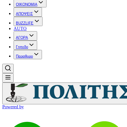
OIKONOMIA
ΑΠΟΨΕΙΣ
BUZZLIFE
AUTO
ΑΓΟΡΑ
Γηπεδο
Παραθυρο
Powered by