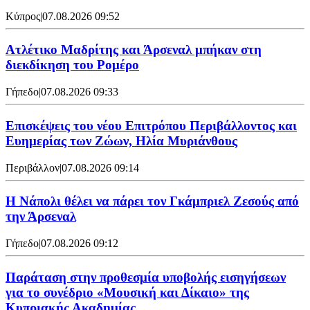
Κύπρος
|
07.08.2026 09:52
Ατλέτικο Μαδρίτης και Άρσεναλ μπήκαν στη
διεκδίκηση του Ρομέρο
Γήπεδο
|
07.08.2026 09:33
Επισκέψεις του νέου Επιτρόπου Περιβάλλοντος και
Ευημερίας των Ζώων, Ηλία Μυριάνθους
Περιβάλλον
|
07.08.2026 09:14
Η Νάπολι θέλει να πάρει τον Γκάμπριελ Ζεσούς από
την Άρσεναλ
Γήπεδο
|
07.08.2026 09:12
Παράταση στην προθεσμία υποβολής εισηγήσεων
για το συνέδριο «Μουσική και Δίκαιο» της
Κυπριακής Ακαδημίας