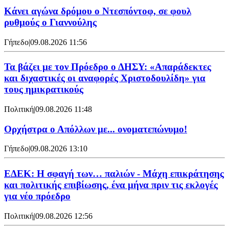
Kάνει αγώνα δρόμου ο Ντεσπόντοφ, σε φουλ
ρυθμούς ο Γιαννούλης
Γήπεδο
|
09.08.2026 11:56
Τα βάζει με τον Πρόεδρο ο ΔΗΣΥ: «Απαράδεκτες
και διχαστικές οι αναφορές Χριστοδουλίδη» για
τους ημικρατικούς
Πολιτική
|
09.08.2026 11:48
Ορχήστρα o Aπόλλων με... ονοματεπώνυμο!
Γήπεδο
|
09.08.2026 13:10
ΕΔΕΚ: Η σφαγή των… παλιών - Μάχη επικράτησης
και πολιτικής επιβίωσης, ένα μήνα πριν τις εκλογές
για νέο πρόεδρο
Πολιτική
|
09.08.2026 12:56