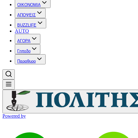
OIKONOMIA
ΑΠΟΨΕΙΣ
BUZZLIFE
AUTO
ΑΓΟΡΑ
Γηπεδο
Παραθυρο
Powered by