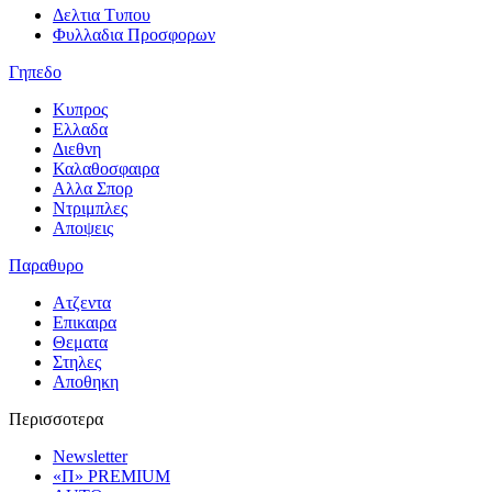
Δελτια Τυπου
Φυλλαδια Προσφορων
Γηπεδο
Κυπρος
Ελλαδα
Διεθνη
Καλαθοσφαιρα
Αλλα Σπορ
Ντριμπλες
Αποψεις
Παραθυρο
Ατζεντα
Επικαιρα
Θεματα
Στηλες
Αποθηκη
Περισσοτερα
Newsletter
«Π» PREMIUM