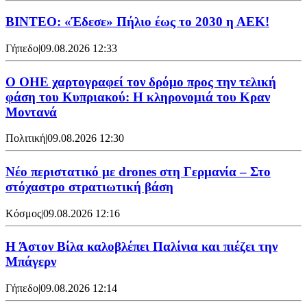
ΒΙΝΤΕΟ: «Έδεσε» Πήλιο έως το 2030 η ΑΕΚ!
Γήπεδο
|
09.08.2026 12:33
Ο ΟΗΕ χαρτογραφεί τον δρόμο προς την τελική
φάση του Κυπριακού: Η κληρονομιά του Κραν
Μοντανά
Πολιτική
|
09.08.2026 12:30
Νέο περιστατικό με drones στη Γερμανία – Στο
στόχαστρο στρατιωτική βάση
Κόσμος
|
09.08.2026 12:16
Η Άστον Βίλα καλοβλέπει Παλίνια και πιέζει την
Μπάγερν
Γήπεδο
|
09.08.2026 12:14