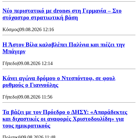
Νέο περιστατικό με drones στη Γερμανία – Στο
στόχαστρο στρατιωτική βάση
Κόσμος
|
09.08.2026 12:16
Η Άστον Βίλα καλοβλέπει Παλίνια και πιέζει την
Μπάγερν
Γήπεδο
|
09.08.2026 12:14
Kάνει αγώνα δρόμου ο Ντεσπόντοφ, σε φουλ
ρυθμούς ο Γιαννούλης
Γήπεδο
|
09.08.2026 11:56
Τα βάζει με τον Πρόεδρο ο ΔΗΣΥ: «Απαράδεκτες
και διχαστικές οι αναφορές Χριστοδουλίδη» για
τους ημικρατικούς
Πολιτική
|
09.08.2026 11:48