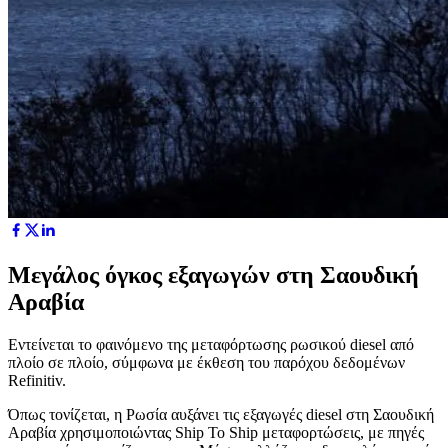
Μεγάλος όγκος εξαγωγών στη Σαουδική
Αραβία
Εντείνεται το φαινόμενο της μεταφόρτωσης ρωσικού diesel από
πλοίο σε πλοίο, σύμφωνα με έκθεση του παρόχου δεδομένων
Refinitiv.
Όπως τονίζεται, η Ρωσία αυξάνει τις εξαγωγές diesel στη Σαουδική
Αραβία χρησιμοποιώντας Ship To Ship μεταφορτώσεις, με πηγές