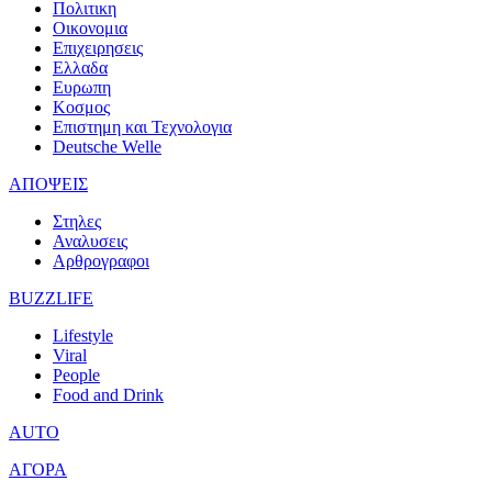
Πολιτικη
Οικονομια
Επιχειρησεις
Ελλαδα
Ευρωπη
Κοσμος
Επιστημη και Τεχνολογια
Deutsche Welle
ΑΠΟΨΕΙΣ
Στηλες
Αναλυσεις
Αρθρογραφοι
BUZZLIFE
Lifestyle
Viral
People
Food and Drink
AUTO
ΑΓΟΡΑ