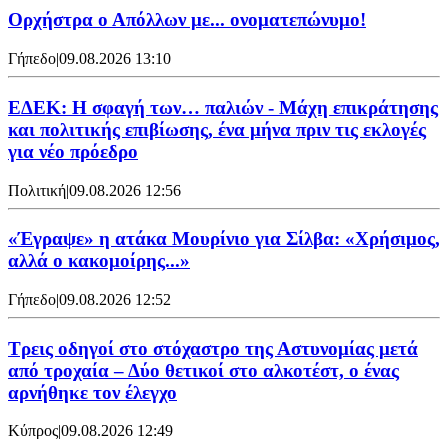
Ορχήστρα o Aπόλλων με... ονοματεπώνυμο!
Γήπεδο
|
09.08.2026 13:10
ΕΔΕΚ: Η σφαγή των… παλιών - Μάχη επικράτησης
και πολιτικής επιβίωσης, ένα μήνα πριν τις εκλογές
για νέο πρόεδρο
Πολιτική
|
09.08.2026 12:56
«Έγραψε» η ατάκα Μουρίνιο για Σίλβα: «Χρήσιμος,
αλλά ο κακομοίρης...»
Γήπεδο
|
09.08.2026 12:52
Τρεις οδηγοί στο στόχαστρο της Αστυνομίας μετά
από τροχαία – Δύο θετικοί στο αλκοτέστ, ο ένας
αρνήθηκε τον έλεγχο
Κύπρος
|
09.08.2026 12:49