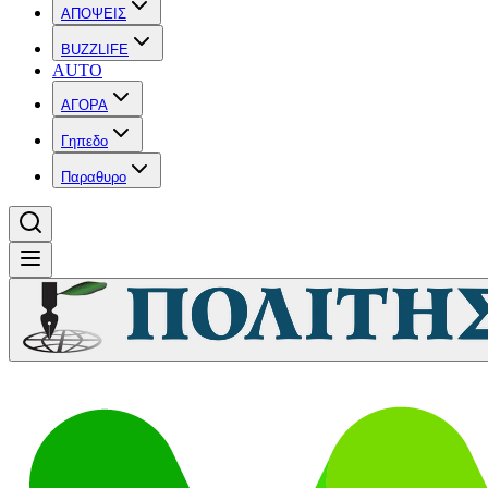
ΑΠΟΨΕΙΣ
BUZZLIFE
AUTO
ΑΓΟΡΑ
Γηπεδο
Παραθυρο