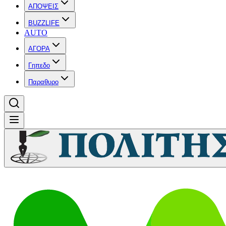
ΑΠΟΨΕΙΣ
BUZZLIFE
AUTO
ΑΓΟΡΑ
Γηπεδο
Παραθυρο