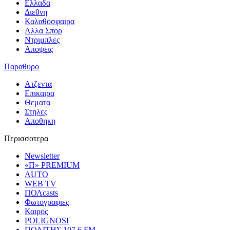
Ελλαδα
Διεθνη
Καλαθοσφαιρα
Αλλα Σπορ
Ντριμπλες
Αποψεις
Παραθυρο
Ατζεντα
Επικαιρα
Θεματα
Στηλες
Αποθηκη
Περισσοτερα
Newsletter
«Π» PREMIUM
AUTO
WEB TV
ΠΟΛcasts
Φωτογραφιες
Καιρος
POLIGNOSI
ΠΟΛΙΤΗΣ 107.6 FM