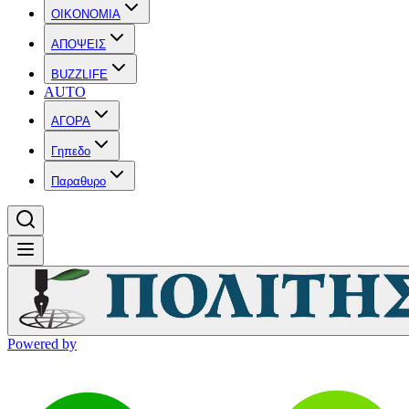
OIKONOMIA
ΑΠΟΨΕΙΣ
BUZZLIFE
AUTO
ΑΓΟΡΑ
Γηπεδο
Παραθυρο
Powered by