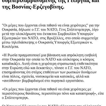
συμπεριλαμβανομένης της Γεωργίας και
της Βοσνίας-Ερζεγοβίνης.
"Οι μέρες που έρχονται είναι πιθανό να είναι χειρότερες" για την
Ουκρανία, δήλωσε ο Γ.Γ. του ΝΑΤΟ, Γενς Στόλτενμπεργκ, λίγο
μετά την ολοκλήρωση του έκτακτου Συμβουλίου Υπουργών
Εξωτερικών του ΝΑΤΟ, στις Βρυξέλλες, στο οποίο συμμετείχε
μέσω τηλεδιάσκεψης ο Ουκρανός Υπουργός Εξωτερικών κ.
Κουλέμπα.
«Η Ρωσία πραγματοποιεί μια βάναυση και απρόκλητη εισβολή
στην Ουκρανία την οποία το ΝΑΤΟ και ολόκληρος ο κόσμος
καταδικάζει. Αυτή είναι η χειρότερη στρατιωτική επιθετικότητα
στην Ευρώπη εδώ και δεκαετίες», τόνισε ο Γ.Γ. του ΝΑΤΟ,
επισημαίνοντας ότι στόχος επιθέσεων των ρωσικών δυνάμεων
είναι πόλεις, σχολεία, νοσοκομεία και κατοικίες, αλλά και
«ανεύθυνοι» βομβαρδισμοί στο πυρηνικό εργοστάσιο.
«Οι μέρες που έρχονται είναι πιθανό να είναι χειρότερες με
περισσότερους θανάτους, περισσότερο πόνο και καταστροφή», είπε
ο Στόλτενμπεργκ.