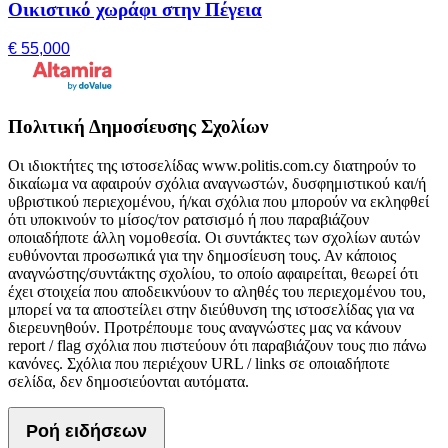
Οικιστικό χωράφι στην Πέγεια
€ 55,000
Πολιτική Δημοσίευσης Σχολίων
Οι ιδιοκτήτες της ιστοσελίδας www.politis.com.cy διατηρούν το
δικαίωμα να αφαιρούν σχόλια αναγνωστών, δυσφημιστικού και/ή
υβριστικού περιεχομένου, ή/και σχόλια που μπορούν να εκληφθεί
ότι υποκινούν το μίσος/τον ρατσισμό ή που παραβιάζουν
οποιαδήποτε άλλη νομοθεσία. Οι συντάκτες των σχολίων αυτών
ευθύνονται προσωπικά για την δημοσίευση τους. Αν κάποιος
αναγνώστης/συντάκτης σχολίου, το οποίο αφαιρείται, θεωρεί ότι
έχει στοιχεία που αποδεικνύουν το αληθές του περιεχομένου του,
μπορεί να τα αποστείλει στην διεύθυνση της ιστοσελίδας για να
διερευνηθούν. Προτρέπουμε τους αναγνώστες μας να κάνουν
report / flag σχόλια που πιστεύουν ότι παραβιάζουν τους πιο πάνω
κανόνες. Σχόλια που περιέχουν URL / links σε οποιαδήποτε
σελίδα, δεν δημοσιεύονται αυτόματα.
Ροή ειδήσεων