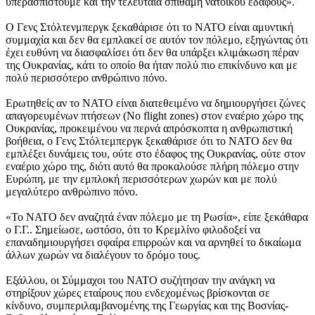
υπερασπιστούμε και την τελευταία σπιθαμή νατοϊκού εδάφους».
Ο Γενς Στόλτενμπεργκ ξεκαθάρισε ότι το ΝΑΤΟ είναι αμυντική
συμμαχία και δεν θα εμπλακεί σε αυτόν τον πόλεμο, εξηγώντας ότι
έχει ευθύνη να διασφαλίσει ότι δεν θα υπάρξει κλιμάκωση πέραν
της Ουκρανίας, κάτι το οποίο θα ήταν πολύ πιο επικίνδυνο και με
πολύ περισσότερο ανθρώπινο πόνο.
Ερωτηθείς αν το ΝΑΤΟ είναι διατεθειμένο να δημιουργήσει ζώνες
απαγορευμένων πτήσεων (No flight zones) στον εναέριο χώρο της
Ουκρανίας, προκειμένου να περνά απρόσκοπτα η ανθρωπιστική
βοήθεια, ο Γενς Στόλτεμπεργκ ξεκαθάρισε ότι το ΝΑΤΟ δεν θα
εμπλέξει δυνάμεις του, ούτε στο έδαφος της Ουκρανίας, ούτε στον
εναέριο χώρο της, διότι αυτό θα προκαλούσε πλήρη πόλεμο στην
Ευρώπη, με την εμπλοκή περισσότερων χωρών και με πολύ
μεγαλύτερο ανθρώπινο πόνο.
«Το ΝΑΤΟ δεν αναζητά έναν πόλεμο με τη Ρωσία», είπε ξεκάθαρα
ο Γ.Γ.. Σημείωσε, ωστόσο, ότι το Κρεμλίνο φιλοδοξεί να
επαναδημιουργήσει σφαίρα επιρροών και να αρνηθεί το δικαίωμα
άλλων χωρών να διαλέγουν το δρόμο τους.
Εξάλλου, οι Σύμμαχοι του ΝΑΤΟ συζήτησαν την ανάγκη να
στηρίξουν χώρες εταίρους που ενδεχομένως βρίσκονται σε
κίνδυνο, συμπεριλαμβανομένης της Γεωργίας και της Βοσνίας-