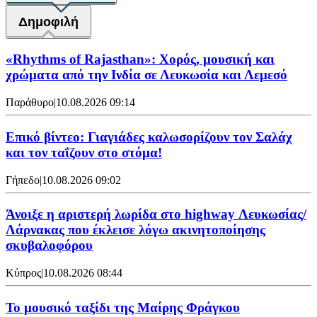
Δημοφιλή
«Rhythms of Rajasthan»: Χορός, μουσική και
χρώματα από την Ινδία σε Λευκωσία και Λεμεσό
Παράθυρο
|
10.08.2026 09:14
Επικό βίντεο: Γιαγιάδες καλωσορίζουν τον Σαλάχ
και τον ταΐζουν στο στόμα!
Γήπεδο
|
10.08.2026 09:02
Άνοιξε η αριστερή λωρίδα στο highway Λευκωσίας/
Λάρνακας που έκλεισε λόγω ακινητοποίησης
σκυβαλοφόρου
Κύπρος
|
10.08.2026 08:44
Το μουσικό ταξίδι της Μαίρης Φράγκου