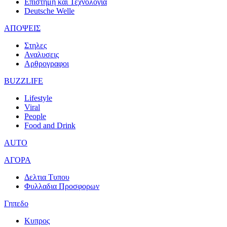
Επιστημη και Τεχνολογια
Deutsche Welle
ΑΠΟΨΕΙΣ
Στηλες
Αναλυσεις
Αρθρογραφοι
BUZZLIFE
Lifestyle
Viral
People
Food and Drink
AUTO
ΑΓΟΡΑ
Δελτια Τυπου
Φυλλαδια Προσφορων
Γηπεδο
Κυπρος