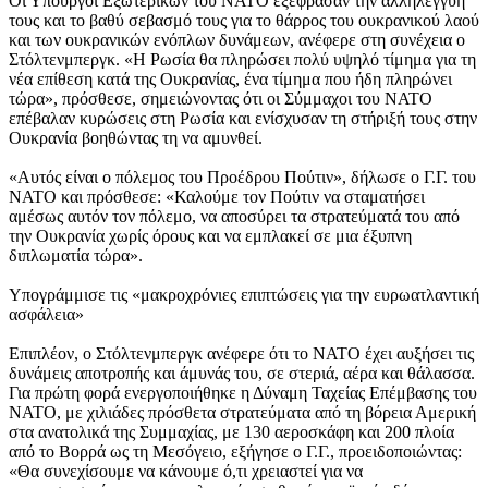
Οι Υπουργοί Εξωτερικών του ΝΑΤΟ εξέφρασαν την αλληλεγγύη
τους και το βαθύ σεβασμό τους για το θάρρος του ουκρανικού λαού
και των ουκρανικών ενόπλων δυνάμεων, ανέφερε στη συνέχεια ο
Στόλτενμπεργκ. «Η Ρωσία θα πληρώσει πολύ υψηλό τίμημα για τη
νέα επίθεση κατά της Ουκρανίας, ένα τίμημα που ήδη πληρώνει
τώρα», πρόσθεσε, σημειώνοντας ότι οι Σύμμαχοι του ΝΑΤΟ
επέβαλαν κυρώσεις στη Ρωσία και ενίσχυσαν τη στήριξή τους στην
Ουκρανία βοηθώντας τη να αμυνθεί.
«Αυτός είναι ο πόλεμος του Προέδρου Πούτιν», δήλωσε ο Γ.Γ. του
ΝΑΤΟ και πρόσθεσε: «Καλούμε τον Πούτιν να σταματήσει
αμέσως αυτόν τον πόλεμο, να αποσύρει τα στρατεύματά του από
την Ουκρανία χωρίς όρους και να εμπλακεί σε μια έξυπνη
διπλωματία τώρα».
Υπογράμμισε τις «μακροχρόνιες επιπτώσεις για την ευρωατλαντική
ασφάλεια»
Επιπλέον, ο Στόλτενμπεργκ ανέφερε ότι το ΝΑΤΟ έχει αυξήσει τις
δυνάμεις αποτροπής και άμυνάς του, σε στεριά, αέρα και θάλασσα.
Για πρώτη φορά ενεργοποιήθηκε η Δύναμη Ταχείας Επέμβασης του
ΝΑΤΟ, με χιλιάδες πρόσθετα στρατεύματα από τη βόρεια Αμερική
στα ανατολικά της Συμμαχίας, με 130 αεροσκάφη και 200 πλοία
από το Βορρά ως τη Μεσόγειο, εξήγησε ο Γ.Γ., προειδοποιώντας:
«Θα συνεχίσουμε να κάνουμε ό,τι χρειαστεί για να