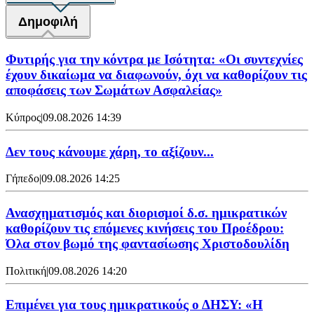
Δημοφιλή
Φυτιρής για την κόντρα με Ισότητα: «Οι συντεχνίες
έχουν δικαίωμα να διαφωνούν, όχι να καθορίζουν τις
αποφάσεις των Σωμάτων Ασφαλείας»
Κύπρος
|
09.08.2026 14:39
Δεν τους κάνουμε χάρη, το αξίζουν...
Γήπεδο
|
09.08.2026 14:25
Ανασχηματισμός και διορισμοί δ.σ. ημικρατικών
καθορίζουν τις επόμενες κινήσεις του Προέδρου:
Όλα στον βωμό της φαντασίωσης Χριστοδουλίδη
Πολιτική
|
09.08.2026 14:20
Επιμένει για τους ημικρατικούς ο ΔΗΣΥ: «Η