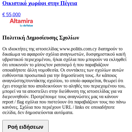
Οικιστικό χωράφι στην Πέγεια
€ 55,000
Πολιτική Δημοσίευσης Σχολίων
Οι ιδιοκτήτες της ιστοσελίδας www.politis.com.cy διατηρούν το
δικαίωμα να αφαιρούν σχόλια αναγνωστών, δυσφημιστικού και/ή
υβριστικού περιεχομένου, ή/και σχόλια που μπορούν να εκληφθεί
ότι υποκινούν το μίσος/τον ρατσισμό ή που παραβιάζουν
οποιαδήποτε άλλη νομοθεσία. Οι συντάκτες των σχολίων αυτών
ευθύνονται προσωπικά για την δημοσίευση τους. Αν κάποιος
αναγνώστης/συντάκτης σχολίου, το οποίο αφαιρείται, θεωρεί ότι
έχει στοιχεία που αποδεικνύουν το αληθές του περιεχομένου του,
μπορεί να τα αποστείλει στην διεύθυνση της ιστοσελίδας για να
διερευνηθούν. Προτρέπουμε τους αναγνώστες μας να κάνουν
report / flag σχόλια που πιστεύουν ότι παραβιάζουν τους πιο πάνω
κανόνες. Σχόλια που περιέχουν URL / links σε οποιαδήποτε
σελίδα, δεν δημοσιεύονται αυτόματα.
Ροή ειδήσεων