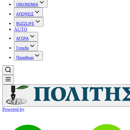
OIKONOMIA
ΑΠΟΨΕΙΣ
BUZZLIFE
AUTO
ΑΓΟΡΑ
Γηπεδο
Παραθυρο
Powered by