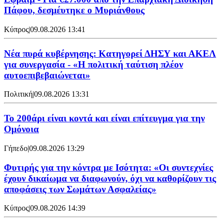
Πάφου, δεσμέυτηκε ο Μυριάνθους
Κύπρος
|
09.08.2026 13:41
Νέα πυρά κυβέρνησης: Κατηγορεί ΔΗΣΥ και ΑΚΕΛ
για συνεργασία - «Η πολιτική ταύτιση πλέον
αυτοεπιβεβαιώνεται»
Πολιτική
|
09.08.2026 13:31
Το 200άρι είναι κοντά και είναι επίτευγμα για την
Ομόνοια
Γήπεδο
|
09.08.2026 13:29
Φυτιρής για την κόντρα με Ισότητα: «Οι συντεχνίες
έχουν δικαίωμα να διαφωνούν, όχι να καθορίζουν τις
αποφάσεις των Σωμάτων Ασφαλείας»
Κύπρος
|
09.08.2026 14:39