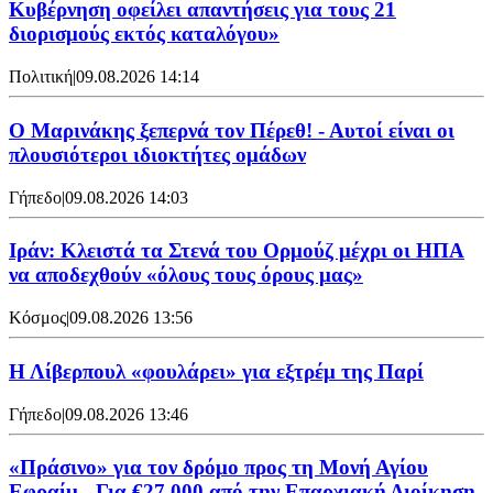
Κυβέρνηση οφείλει απαντήσεις για τους 21
διορισμούς εκτός καταλόγου»
Πολιτική
|
09.08.2026 14:14
Ο Μαρινάκης ξεπερνά τον Πέρεθ! - Αυτοί είναι οι
πλουσιότεροι ιδιοκτήτες ομάδων
Γήπεδο
|
09.08.2026 14:03
Ιράν: Κλειστά τα Στενά του Ορμούζ μέχρι οι ΗΠΑ
να αποδεχθούν «όλους τους όρους μας»
Κόσμος
|
09.08.2026 13:56
Η Λίβερπουλ «φουλάρει» για εξτρέμ της Παρί
Γήπεδο
|
09.08.2026 13:46
«Πράσινο» για τον δρόμο προς τη Μονή Αγίου
Εφραίμ - Για €27.000 από την Επαρχιακή Διοίκηση