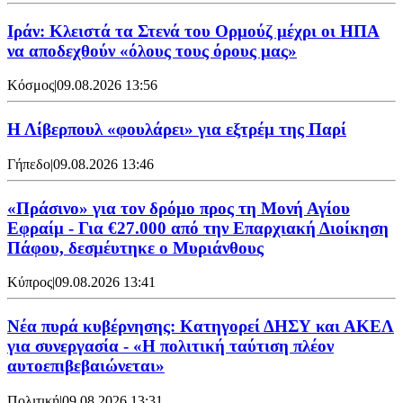
Ιράν: Κλειστά τα Στενά του Ορμούζ μέχρι οι ΗΠΑ
να αποδεχθούν «όλους τους όρους μας»
Κόσμος
|
09.08.2026 13:56
Η Λίβερπουλ «φουλάρει» για εξτρέμ της Παρί
Γήπεδο
|
09.08.2026 13:46
«Πράσινο» για τον δρόμο προς τη Μονή Αγίου
Εφραίμ - Για €27.000 από την Επαρχιακή Διοίκηση
Πάφου, δεσμέυτηκε ο Μυριάνθους
Κύπρος
|
09.08.2026 13:41
Νέα πυρά κυβέρνησης: Κατηγορεί ΔΗΣΥ και ΑΚΕΛ
για συνεργασία - «Η πολιτική ταύτιση πλέον
αυτοεπιβεβαιώνεται»
Πολιτική
|
09.08.2026 13:31