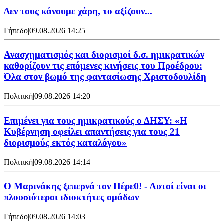
Δεν τους κάνουμε χάρη, το αξίζουν...
Γήπεδο
|
09.08.2026 14:25
Ανασχηματισμός και διορισμοί δ.σ. ημικρατικών
καθορίζουν τις επόμενες κινήσεις του Προέδρου:
Όλα στον βωμό της φαντασίωσης Χριστοδουλίδη
Πολιτική
|
09.08.2026 14:20
Επιμένει για τους ημικρατικούς ο ΔΗΣΥ: «Η
Κυβέρνηση οφείλει απαντήσεις για τους 21
διορισμούς εκτός καταλόγου»
Πολιτική
|
09.08.2026 14:14
Ο Μαρινάκης ξεπερνά τον Πέρεθ! - Αυτοί είναι οι
πλουσιότεροι ιδιοκτήτες ομάδων
Γήπεδο
|
09.08.2026 14:03