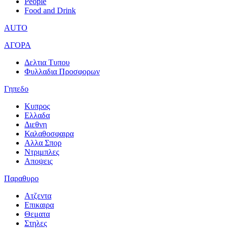
People
Food and Drink
AUTO
ΑΓΟΡΑ
Δελτια Τυπου
Φυλλαδια Προσφορων
Γηπεδο
Κυπρος
Ελλαδα
Διεθνη
Καλαθοσφαιρα
Αλλα Σπορ
Ντριμπλες
Αποψεις
Παραθυρο
Ατζεντα
Επικαιρα
Θεματα
Στηλες