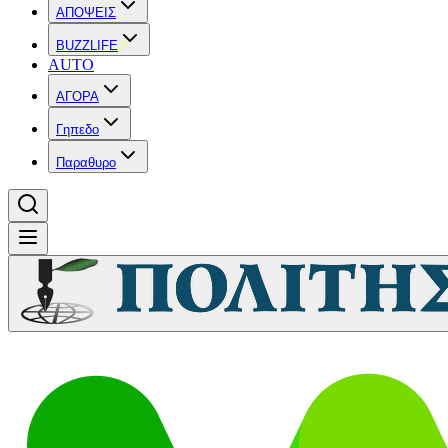
ΑΠΟΨΕΙΣ
BUZZLIFE
AUTO
ΑΓΟΡΑ
Γηπεδο
Παραθυρο