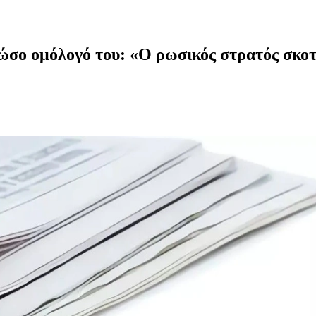
σο ομόλογό του: «Ο ρωσικός στρατός σκοτ