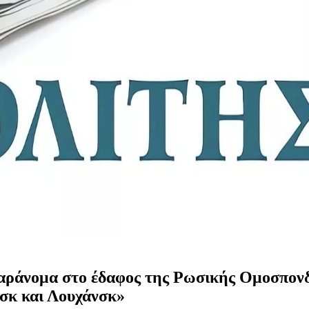
αράνομα στο έδαφος της Ρωσικής Ομοσπονδί
τσκ και Λουχάνσκ»