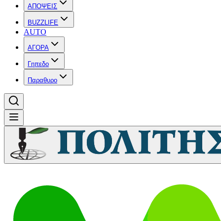
ΑΠΟΨΕΙΣ
BUZZLIFE
AUTO
ΑΓΟΡΑ
Γηπεδο
Παραθυρο