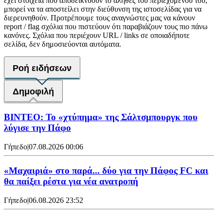
έχει στοιχεία που αποδεικνύουν το αληθές του περιεχομένου του,
μπορεί να τα αποστείλει στην διεύθυνση της ιστοσελίδας για να
διερευνηθούν. Προτρέπουμε τους αναγνώστες μας να κάνουν
report / flag σχόλια που πιστεύουν ότι παραβιάζουν τους πιο πάνω
κανόνες. Σχόλια που περιέχουν URL / links σε οποιαδήποτε
σελίδα, δεν δημοσιεύονται αυτόματα.
Ροή ειδήσεων
Δημοφιλή
ΒΙΝΤΕΟ: Το «χτύπημα» της Σάλτσμπουργκ που
λύγισε την Πάφο
Γήπεδο
|
07.08.2026 00:06
«Μαχαιριά» στο παρά... δύο για την Πάφος FC και
θα παίξει ρέστα για νέα ανατροπή
Γήπεδο
|
06.08.2026 23:52