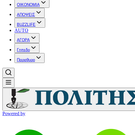
OIKONOMIA
ΑΠΟΨΕΙΣ
BUZZLIFE
AUTO
ΑΓΟΡΑ
Γηπεδο
Παραθυρο
Powered by