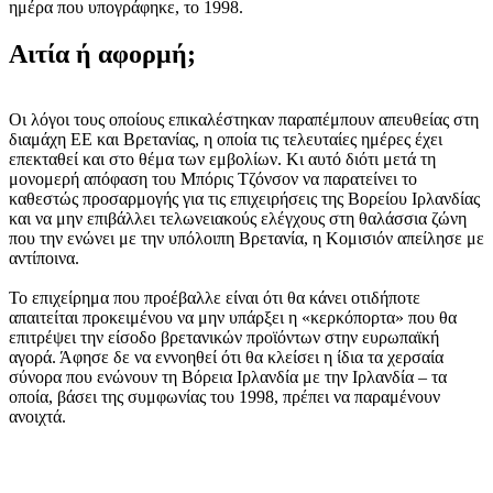
ημέρα που υπογράφηκε, το 1998.
Αιτία ή αφορμή;
Οι λόγοι τους οποίους επικαλέστηκαν παραπέμπουν απευθείας στη
διαμάχη ΕΕ και Βρετανίας, η οποία τις τελευταίες ημέρες έχει
επεκταθεί και στο θέμα των εμβολίων. Κι αυτό διότι μετά τη
μονομερή απόφαση του Μπόρις Τζόνσον να παρατείνει το
καθεστώς προσαρμογής για τις επιχειρήσεις της Βορείου Ιρλανδίας
και να μην επιβάλλει τελωνειακούς ελέγχους στη θαλάσσια ζώνη
που την ενώνει με την υπόλοιπη Βρετανία, η Κομισιόν απείλησε με
αντίποινα.
Το επιχείρημα που προέβαλλε είναι ότι θα κάνει οτιδήποτε
απαιτείται προκειμένου να μην υπάρξει η «κερκόπορτα» που θα
επιτρέψει την είσοδο βρετανικών προϊόντων στην ευρωπαϊκή
αγορά. Άφησε δε να εννοηθεί ότι θα κλείσει η ίδια τα χερσαία
σύνορα που ενώνουν τη Βόρεια Ιρλανδία με την Ιρλανδία – τα
οποία, βάσει της συμφωνίας του 1998, πρέπει να παραμένουν
ανοιχτά.