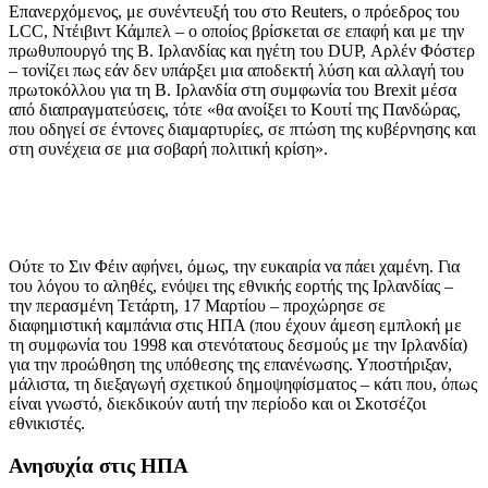
Επανερχόμενος, με συνέντευξή του στο Reuters, ο πρόεδρος του
LCC, Ντέιβιντ Κάμπελ – ο οποίος βρίσκεται σε επαφή και με την
πρωθυπουργό της Β. Ιρλανδίας και ηγέτη του DUP, Αρλέν Φόστερ
– τονίζει πως εάν δεν υπάρξει μια αποδεκτή λύση και αλλαγή του
πρωτοκόλλου για τη Β. Ιρλανδία στη συμφωνία του Brexit μέσα
από διαπραγματεύσεις, τότε «θα ανοίξει το Κουτί της Πανδώρας,
που οδηγεί σε έντονες διαμαρτυρίες, σε πτώση της κυβέρνησης και
στη συνέχεια σε μια σοβαρή πολιτική κρίση».
Ούτε το Σιν Φέιν αφήνει, όμως, την ευκαιρία να πάει χαμένη. Για
του λόγου το αληθές, ενόψει της εθνικής εορτής της Ιρλανδίας –
την περασμένη Τετάρτη, 17 Μαρτίου – προχώρησε σε
διαφημιστική καμπάνια στις ΗΠΑ (που έχουν άμεση εμπλοκή με
τη συμφωνία του 1998 και στενότατους δεσμούς με την Ιρλανδία)
για την προώθηση της υπόθεσης της επανένωσης. Υποστήριξαν,
μάλιστα, τη διεξαγωγή σχετικού δημοψηφίσματος – κάτι που, όπως
είναι γνωστό, διεκδικούν αυτή την περίοδο και οι Σκοτσέζοι
εθνικιστές.
Ανησυχία στις ΗΠΑ