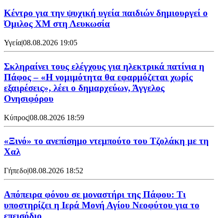
Κέντρο για την ψυχική υγεία παιδιών δημιουργεί ο
Όμιλος XM στη Λευκωσία
Υγεία
|
08.08.2026 19:05
Σκληραίνει τους ελέγχους για ηλεκτρικά πατίνια η
Πάφος – «Η νομιμότητα θα εφαρμόζεται χωρίς
εξαιρέσεις», λέει ο δημαρχεύων, Άγγελος
Ονησιφόρου
Κύπρος
|
08.08.2026 18:59
«Ξινό» το ανεπίσημο ντεμπούτο του Τζολάκη με τη
Χαλ
Γήπεδο
|
08.08.2026 18:52
Απόπειρα φόνου σε μοναστήρι της Πάφου: Τι
υποστηρίζει η Ιερά Μονή Αγίου Νεοφύτου για το
επεισόδιο