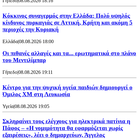
Γήπεδο
|
08.08.2026 18:16
Κόκκινος συναγερμός στην Ελλάδα: Πολύ υψηλός
κίνδυνος πυρκαγιάς σε Αττική, Κρήτη και ακόμη 5
περιοχές την Κυριακή
Ελλάδα
|
08.08.2026 18:00
Οι πιθανές αλλαγές και τα... ερωτηματικά στο πλάνο
του Μεντιλίμπαρ
Γήπεδο
|
08.08.2026 19:11
Κέντρο για την ψυχική υγεία παιδιών δημιουργεί ο
Όμιλος XM στη Λευκωσία
Υγεία
|
08.08.2026 19:05
Σκληραίνει τους ελέγχους για ηλεκτρικά πατίνια η
Πάφος – «Η νομιμότητα θα εφαρμόζεται χωρίς
εξαιρέσεις», λέει ο δημαρχεύων, Άγγελος