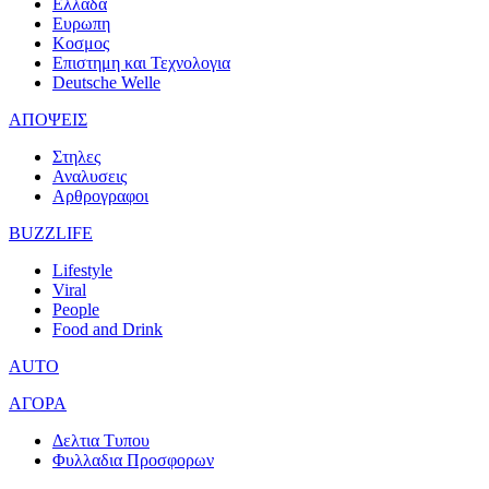
Ελλαδα
Ευρωπη
Κοσμος
Επιστημη και Τεχνολογια
Deutsche Welle
ΑΠΟΨΕΙΣ
Στηλες
Αναλυσεις
Αρθρογραφοι
BUZZLIFE
Lifestyle
Viral
People
Food and Drink
AUTO
ΑΓΟΡΑ
Δελτια Τυπου
Φυλλαδια Προσφορων