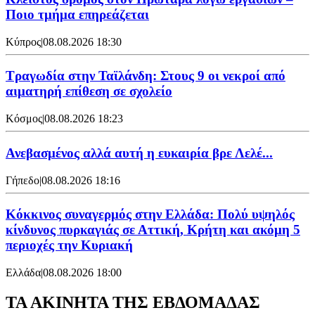
Ποιο τμήμα επηρεάζεται
Κύπρος
|
08.08.2026 18:30
Τραγωδία στην Ταϊλάνδη: Στους 9 οι νεκροί από
αιματηρή επίθεση σε σχολείο
Κόσμος
|
08.08.2026 18:23
Ανεβασμένος αλλά αυτή η ευκαιρία βρε Λελέ...
Γήπεδο
|
08.08.2026 18:16
Κόκκινος συναγερμός στην Ελλάδα: Πολύ υψηλός
κίνδυνος πυρκαγιάς σε Αττική, Κρήτη και ακόμη 5
περιοχές την Κυριακή
Ελλάδα
|
08.08.2026 18:00
ΤΑ ΑΚΙΝΗΤΑ ΤΗΣ ΕΒΔΟΜΑΔΑΣ