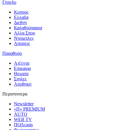
Γηπεδο
Κυπρος
Ελλαδα
Διεθνη
Καλαθοσφαιρα
Αλλα Σπορ
Ντριμπλες
Αποψεις
Παραθυρο
Ατζεντα
Επικαιρα
Θεματα
Στηλες
Αποθηκη
Περισσοτερα
Newsletter
«Π» PREMIUM
AUTO
WEB TV
ΠΟΛcasts
Φωτογραφιες