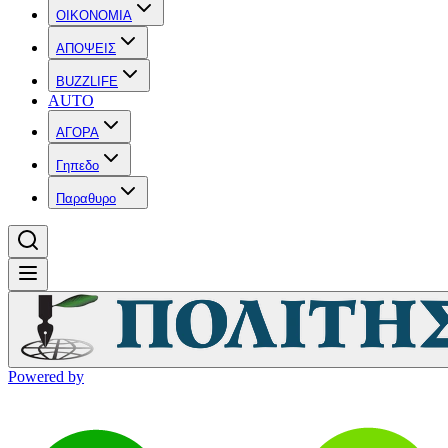
OIKONOMIA
ΑΠΟΨΕΙΣ
BUZZLIFE
AUTO
ΑΓΟΡΑ
Γηπεδο
Παραθυρο
Powered by