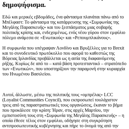
δημοψήφισμα.
Εδώ και μερικές εβδομάδες, ένα φάντασμα πλανάται πάνω από το
Μπέλφαστ: Το φάντασμα της κατάρρευσης της «Συμφωνίας της
Μεγάλης Παρασκευής» και του ξεσπάσματος μιας σοβαρής
πολιτικής κρίσης και, ενδεχομένως, ενός νέου γύρου στον εμφύλιο
πόλεμο ανάμεσα σε «Ενωτικούς» και «Ρεπουμπλικάνους».
Η συμφωνία που υπέγραψαν Λονδίνο και Βρυξέλλες για το Brexit
και το συνοδευτικό πρωτόκολλο που αφορά το καθεστώς της
Βόρειας Ιρλανδίας προβάλλεται ως η αιτία της διαφαινόμενης
ρήξης. Κυρίως δε από το – κατά βάση προτεσταντικό – στρατόπεδο
των «Ενωτικών», που υποστηρίζουν την παραμονή στην κυριαρχία
του Ηνωμένου Βασιλείου.
Αυτοί, άλλωστε, μέσω της πολιτικής τους «ομπρέλας» LCC
(Loyalist Communities Coyncil), που εκπροσωπεί τουλάχιστον
τρεις από τις παραστρατιωτικές τους οργανώσεις, έκαναν το βήμα
που προκάλεσε την κρίση: Ήραν, στις αρχές Μαρτίου, την
εμπιστοσύνη τους στη «Συμφωνία της Μεγάλης Παρασκευής» – η
οποία έθεσε τέλος στον εμφύλιο, οδήγησε στη συγκρότηση
αντιπροσωπευτικής κυβέρνησης και πήρε το όνομά της από την