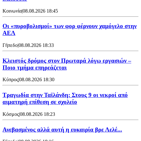
Κοινωνία
|
08.08.2026 18:45
Οι «πυροβολισμοί» των φορ φέρνουν χαμόγελο στην
ΑΕΛ
Γήπεδο
|
08.08.2026 18:33
Κλειστός δρόμος στον Πρωταρά λόγω εργασιών –
Ποιο τμήμα επηρεάζεται
Κύπρος
|
08.08.2026 18:30
Τραγωδία στην Ταϊλάνδη: Στους 9 οι νεκροί από
αιματηρή επίθεση σε σχολείο
Κόσμος
|
08.08.2026 18:23
Ανεβασμένος αλλά αυτή η ευκαιρία βρε Λελέ...