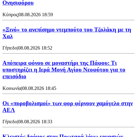
Ονησιφόρου
Κύπρος
|
08.08.2026 18:59
«Ξινό» το ανεπίσημο ντεμπούτο του Τζολάκη με τη
Χαλ
Γήπεδο
|
08.08.2026 18:52
Απόπειρα φόνου σε μοναστήρι της Πάφου: Τι
υποστηρίζει η Ιερά Μονή Αγίου Νεοφύτου για το
επεισόδιο
Κοινωνία
|
08.08.2026 18:45
Οι «πυροβολισμοί» των φορ φέρνουν χαμόγελο στην
ΑΕΛ
Γήπεδο
|
08.08.2026 18:33
Κλειστός δρόμος στον Πρωταρά λόγω εργασιών –