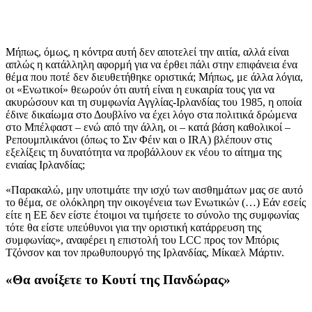
Μήπως, όμως, η κόντρα αυτή δεν αποτελεί την αιτία, αλλά είναι
απλώς η κατάλληλη αφορμή για να έρθει πάλι στην επιφάνεια ένα
θέμα που ποτέ δεν διευθετήθηκε οριστικά; Μήπως, με άλλα λόγια,
οι «Ενωτικοί» θεωρούν ότι αυτή είναι η ευκαιρία τους για να
ακυρώσουν και τη συμφωνία Αγγλίας-Ιρλανδίας του 1985, η οποία
έδινε δικαίωμα στο Δουβλίνο να έχει λόγο στα πολιτικά δρώμενα
στο Μπέλφαστ – ενώ από την άλλη, οι – κατά βάση καθολικοί –
Ρεπουμπλικάνοι (όπως το Σιν Φέιν και ο IRA) βλέπουν στις
εξελίξεις τη δυνατότητα να προβάλλουν εκ νέου το αίτημα της
ενιαίας Ιρλανδίας;
«Παρακαλώ, μην υποτιμάτε την ισχύ των αισθημάτων μας σε αυτό
το θέμα, σε ολόκληρη την οικογένεια των Ενωτικών (…) Εάν εσείς
είτε η ΕΕ δεν είστε έτοιμοι να τιμήσετε το σύνολο της συμφωνίας
τότε θα είστε υπεύθυνοι για την οριστική κατάρρευση της
συμφωνίας», αναφέρει η επιστολή του LCC προς τον Μπόρις
Τζόνσον και τον πρωθυπουργό της Ιρλανδίας, Μίκαελ Μάρτιν.
«Θα ανοίξετε το Κουτί της Πανδώρας»