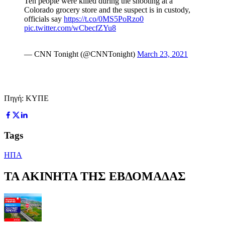
Ten people were killed during the shooting at a
Colorado grocery store and the suspect is in custody,
officials say
https://t.co/0MS5PoRzo0
pic.twitter.com/wCbecfZYu8
— CNN Tonight (@CNNTonight)
March 23, 2021
Πηγή: ΚΥΠΕ
Tags
ΗΠΑ
ΤΑ ΑΚΙΝΗΤΑ ΤΗΣ ΕΒΔΟΜΑΔΑΣ