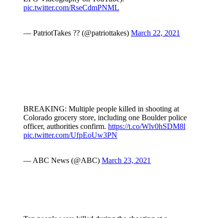
pic.twitter.com/RseCdmPNML
— PatriotTakes ?? (@patriottakes)
March 22, 2021
BREAKING: Multiple people killed in shooting at
Colorado grocery store, including one Boulder police
officer, authorities confirm.
https://t.co/Wlv0hSDM8l
pic.twitter.com/UfpEoUw3PN
— ABC News (@ABC)
March 23, 2021