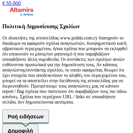
€ 55,000
Πολιτική Δημοσίευσης Σχολίων
Οι ιδιοκτήτες της ιστοσελίδας www.politis.com.cy διατηρούν το
δικαίωμα να αφαιρούν σχόλια αναγνωστών, δυσφημιστικού και/ή
υβριστικού περιεχομένου, ή/και σχόλια που μπορούν να εκληφθεί
ότι υποκινούν το μίσος/τον ρατσισμό ή που παραβιάζουν
οποιαδήποτε άλλη νομοθεσία. Οι συντάκτες των σχολίων αυτών
ευθύνονται προσωπικά για την δημοσίευση τους. Αν κάποιος
αναγνώστης/συντάκτης σχολίου, το οποίο αφαιρείται, θεωρεί ότι
έχει στοιχεία που αποδεικνύουν το αληθές του περιεχομένου του,
μπορεί να τα αποστείλει στην διεύθυνση της ιστοσελίδας για να
διερευνηθούν. Προτρέπουμε τους αναγνώστες μας να κάνουν
report / flag σχόλια που πιστεύουν ότι παραβιάζουν τους πιο πάνω
κανόνες. Σχόλια που περιέχουν URL / links σε οποιαδήποτε
σελίδα, δεν δημοσιεύονται αυτόματα.
Ροή ειδήσεων
Δημοφιλή