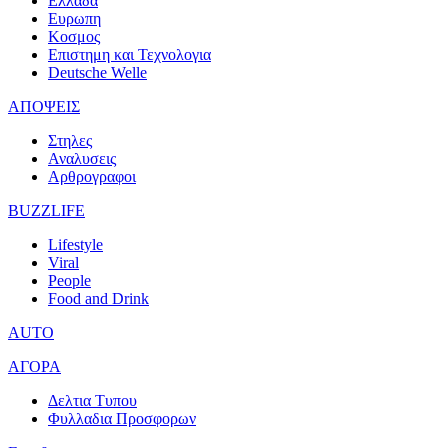
Ελλαδα
Ευρωπη
Κοσμος
Επιστημη και Τεχνολογια
Deutsche Welle
ΑΠΟΨΕΙΣ
Στηλες
Αναλυσεις
Αρθρογραφοι
BUZZLIFE
Lifestyle
Viral
People
Food and Drink
AUTO
ΑΓΟΡΑ
Δελτια Τυπου
Φυλλαδια Προσφορων