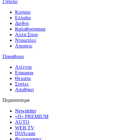
Γηπεδο
Κυπρος
Ελλαδα
Διεθνη
Καλαθοσφαιρα
Αλλα Σπορ
Ντριμπλες
Αποψεις
Παραθυρο
Ατζεντα
Επικαιρα
Θεματα
Στηλες
Αποθηκη
Περισσοτερα
Newsletter
«Π» PREMIUM
AUTO
WEB TV
ΠΟΛcasts
Φωτογραφιες