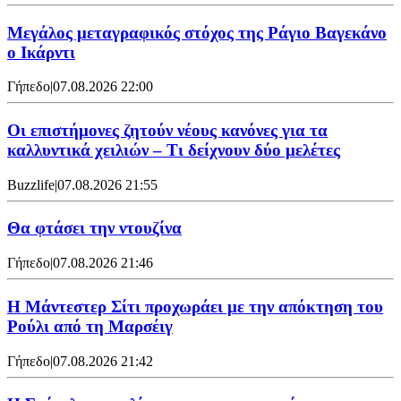
Μεγάλος μεταγραφικός στόχος της Ράγιο Βαγεκάνο
ο Ικάρντι
Γήπεδο
|
07.08.2026 22:00
Οι επιστήμονες ζητούν νέους κανόνες για τα
καλλυντικά χειλιών – Τι δείχνουν δύο μελέτες
Buzzlife
|
07.08.2026 21:55
Θα φτάσει την ντουζίνα
Γήπεδο
|
07.08.2026 21:46
Η Μάντεστερ Σίτι προχωράει με την απόκτηση του
Ρούλι από τη Μαρσέιγ
Γήπεδο
|
07.08.2026 21:42