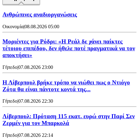
Ανθρώπινες αναδιοργανώσεις
Οικονομία
|
08.08.2026 05:00
Μοριέντες για Ρόδρι: «Η Ρεάλ δε χάνει παίκτες
τέτοιου επιπέδου, δεν ήθελε ποτέ πραγματικά να τον
αποκτήσει»
Γήπεδο
|
07.08.2026 23:00
Η Λίβερπουλ βρήκε τρόπο να νιώθει πως ο Ντιόγο
Ζότα θα είναι πάντοτε κοντά της...
Γήπεδο
|
07.08.2026 22:30
Λίβερπουλ: Πρόταση 115 εκατ. ευρώ στην Παρί Σεν
Ζερμέν για τον Μπαρκολά
Γήπεδο
|
07.08.2026 22:14