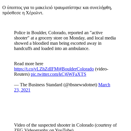
Ο ύποπτος για το μακελειό τραυματίστηκε και συνελήφθη,
πρόσθεσε η Χέρολντ.
Police in Boulder, Colorado, reported an "active
shooter" at a grocery store on Monday, and local media
showed a bloodied man being escorted away in
handcuffs and loaded into an ambulance.
Read more here
https://t.co/vLZhZdIFMj
#BoulderColorado
(video-
Reuters)
pic.twitter.com/kCj6WFaXTS
— The Business Standard (@tbsnewsdotnet)
March
23, 2021
Video of the suspected shooter in Colorado (courtesy of
ZFG Videography on YouTube).