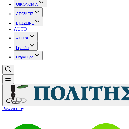
OIKONOMIA
ΑΠΟΨΕΙΣ
BUZZLIFE
AUTO
ΑΓΟΡΑ
Γηπεδο
Παραθυρο
Powered by