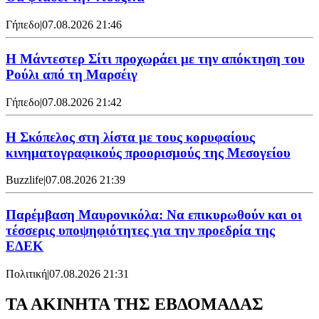
Γήπεδο
|
07.08.2026 21:46
Η Μάντεστερ Σίτι προχωράει με την απόκτηση του
Ρούλι από τη Μαρσέιγ
Γήπεδο
|
07.08.2026 21:42
Η Σκόπελος στη λίστα με τους κορυφαίους
κινηματογραφικούς προορισμούς της Μεσογείου
Buzzlife
|
07.08.2026 21:39
Παρέμβαση Μαυρονικόλα: Να επικυρωθούν και οι
τέσσερις υποψηφιότητες για την προεδρία της
ΕΔΕΚ
Πολιτική
|
07.08.2026 21:31
ΤΑ ΑΚΙΝΗΤΑ ΤΗΣ ΕΒΔΟΜΑΔΑΣ