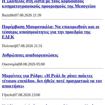
Η Σκόπελος στη λίστα με τους κορυφαίους
κινηματογραφικούς προορισμούς της Μεσογείου
Buzzlife
|
07.08.2026 21:39
Παρέμβαση Μαυρονικόλα: Να επικυρωθούν και οι
τέσσερις υποψηφιότητες για την προεδρία της
ΕΔΕΚ
Πολιτική
|
07.08.2026 21:31
Ανθρώπινες αναδιοργανώσεις
Οικονομία
|
08.08.2026 05:00
Μοριέντες για Ρόδρι: «Η Ρεάλ δε χάνει παίκτες
τέτοιου επιπέδου, δεν ήθελε ποτέ πραγματικά να τον
αποκτήσει»
Γήπεδο
|
07.08.2026 23:00