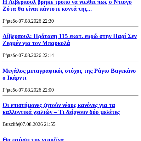
Η Λίβερπουλ βρήκε τρόπο να νιώθει πως ο Ντιόγο
Ζότα θα είναι πάντοτε κοντά της...
Γήπεδο
|
07.08.2026 22:30
Λίβερπουλ: Πρόταση 115 εκατ. ευρώ στην Παρί Σεν
Ζερμέν για τον Μπαρκολά
Γήπεδο
|
07.08.2026 22:14
Μεγάλος μεταγραφικός στόχος της Ράγιο Βαγεκάνο
ο Ικάρντι
Γήπεδο
|
07.08.2026 22:00
Οι επιστήμονες ζητούν νέους κανόνες για τα
καλλυντικά χειλιών – Τι δείχνουν δύο μελέτες
Buzzlife
|
07.08.2026 21:55
Θα φτάσει την ντουζίνα