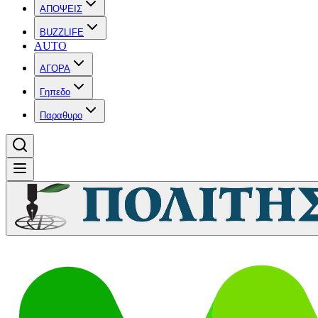
ΑΠΟΨΕΙΣ
BUZZLIFE
AUTO
ΑΓΟΡΑ
Γηπεδο
Παραθυρο