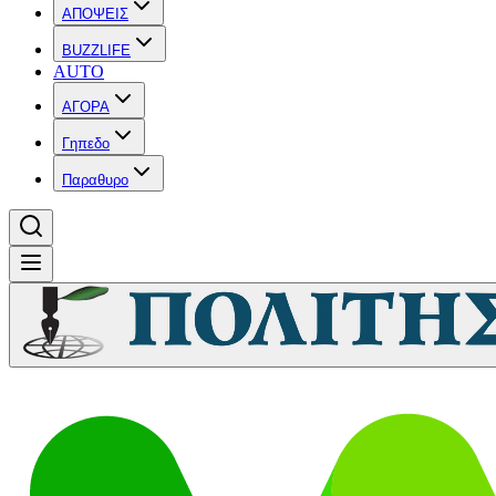
ΑΠΟΨΕΙΣ
BUZZLIFE
AUTO
ΑΓΟΡΑ
Γηπεδο
Παραθυρο