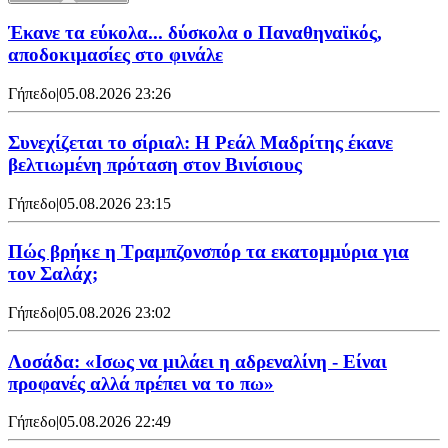
Έκανε τα εύκολα... δύσκολα ο Παναθηναϊκός,
αποδοκιμασίες στο φινάλε
Γήπεδο
|
05.08.2026 23:26
Συνεχίζεται το σίριαλ: Η Ρεάλ Μαδρίτης έκανε
βελτιωμένη πρόταση στον Βινίσιους
Γήπεδο
|
05.08.2026 23:15
Πώς βρήκε η Τραμπζονσπόρ τα εκατομμύρια για
τον Σαλάχ;
Γήπεδο
|
05.08.2026 23:02
Λοσάδα: «Ισως να μιλάει η αδρεναλίνη - Είναι
προφανές αλλά πρέπει να το πω»
Γήπεδο
|
05.08.2026 22:49