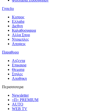
Φυλλαδια Προσφορων
Γηπεδο
Κυπρος
Ελλαδα
Διεθνη
Καλαθοσφαιρα
Αλλα Σπορ
Ντριμπλες
Αποψεις
Παραθυρο
Ατζεντα
Επικαιρα
Θεματα
Στηλες
Αποθηκη
Περισσοτερα
Newsletter
«Π» PREMIUM
AUTO
WEB TV