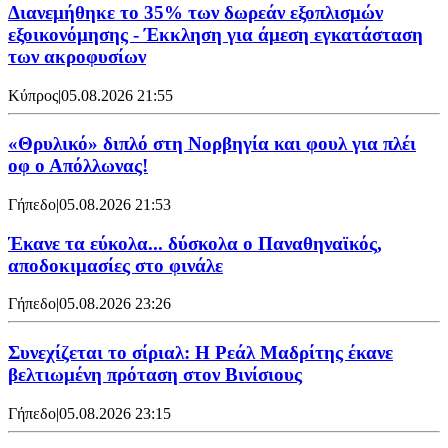
Διανεμήθηκε το 35% των δωρεάν εξοπλισμών
εξοικονόμησης - Έκκληση για άμεση εγκατάσταση
των ακροφυσίων
Κύπρος
|
05.08.2026 21:55
«Θρυλικό» διπλό στη Νορβηγία και φουλ για πλέι
οφ ο Απόλλωνας!
Γήπεδο
|
05.08.2026 21:53
Έκανε τα εύκολα... δύσκολα ο Παναθηναϊκός,
αποδοκιμασίες στο φινάλε
Γήπεδο
|
05.08.2026 23:26
Συνεχίζεται το σίριαλ: Η Ρεάλ Μαδρίτης έκανε
βελτιωμένη πρόταση στον Βινίσιους
Γήπεδο
|
05.08.2026 23:15