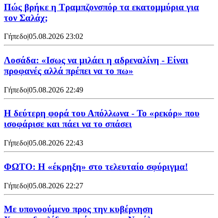
Πώς βρήκε η Τραμπζονσπόρ τα εκατομμύρια για
τον Σαλάχ;
Γήπεδο
|
05.08.2026 23:02
Λοσάδα: «Ισως να μιλάει η αδρεναλίνη - Είναι
προφανές αλλά πρέπει να το πω»
Γήπεδο
|
05.08.2026 22:49
Η δεύτερη φορά του Απόλλωνα - Το «ρεκόρ» που
ισοφάρισε και πάει να το σπάσει
Γήπεδο
|
05.08.2026 22:43
ΦΩΤΟ: Η «έκρηξη» στο τελευταίο σφύριγμα!
Γήπεδο
|
05.08.2026 22:27
Με υπονοούμενο προς την κυβέρνηση