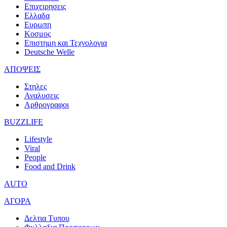
Επιχειρησεις
Ελλαδα
Ευρωπη
Κοσμος
Επιστημη και Τεχνολογια
Deutsche Welle
ΑΠΟΨΕΙΣ
Στηλες
Αναλυσεις
Αρθρογραφοι
BUZZLIFE
Lifestyle
Viral
People
Food and Drink
AUTO
ΑΓΟΡΑ
Δελτια Τυπου