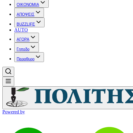
OIKONOMIA
ΑΠΟΨΕΙΣ
BUZZLIFE
AUTO
ΑΓΟΡΑ
Γηπεδο
Παραθυρο
Powered by