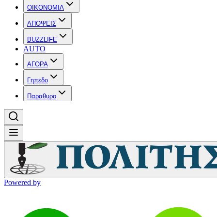
OIKONOMIA
ΑΠΟΨΕΙΣ
BUZZLIFE
AUTO
ΑΓΟΡΑ
Γηπεδο
Παραθυρο
Powered by