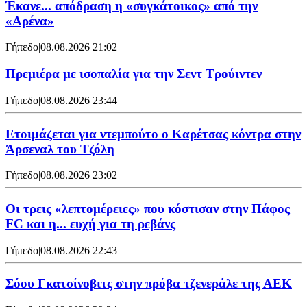
Έκανε... απόδραση η «συγκάτοικος» από την
«Αρένα»
Γήπεδο
|
08.08.2026 21:02
Πρεμιέρα με ισοπαλία για την Σεντ Τρούιντεν
Γήπεδο
|
08.08.2026 23:44
Ετοιμάζεται για ντεμπούτο ο Καρέτσας κόντρα στην
Άρσεναλ του Τζόλη
Γήπεδο
|
08.08.2026 23:02
Οι τρεις «λεπτομέρειες» που κόστισαν στην Πάφος
FC και η... ευχή για τη ρεβάνς
Γήπεδο
|
08.08.2026 22:43
Σόου Γκατσίνοβιτς στην πρόβα τζενεράλε της ΑΕΚ