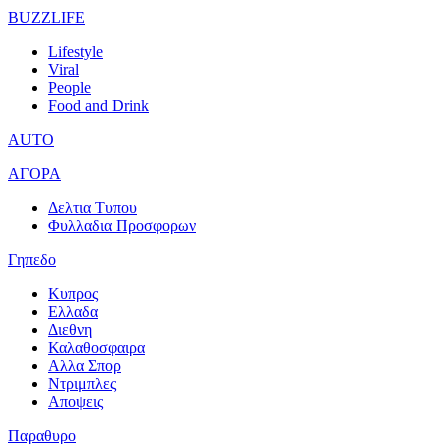
BUZZLIFE
Lifestyle
Viral
People
Food and Drink
AUTO
ΑΓΟΡΑ
Δελτια Τυπου
Φυλλαδια Προσφορων
Γηπεδο
Κυπρος
Ελλαδα
Διεθνη
Καλαθοσφαιρα
Αλλα Σπορ
Ντριμπλες
Αποψεις
Παραθυρο