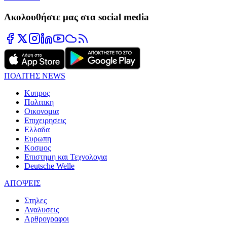
Ακολουθήστε μας στα social media
ΠΟΛΙΤΗΣ NEWS
Κυπρος
Πολιτικη
Οικονομια
Επιχειρησεις
Ελλαδα
Ευρωπη
Κοσμος
Επιστημη και Τεχνολογια
Deutsche Welle
ΑΠΟΨΕΙΣ
Στηλες
Αναλυσεις
Αρθρογραφοι