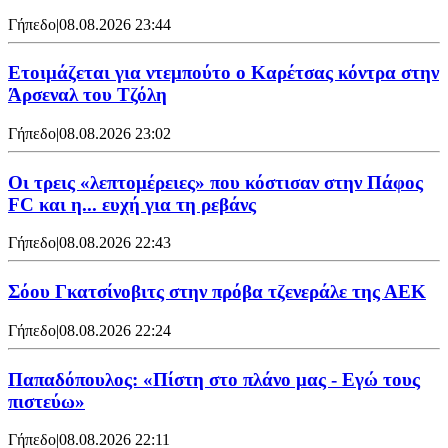
Γήπεδο
|
08.08.2026 23:44
Ετοιμάζεται για ντεμπούτο ο Καρέτσας κόντρα στην
Άρσεναλ του Τζόλη
Γήπεδο
|
08.08.2026 23:02
Οι τρεις «λεπτομέρειες» που κόστισαν στην Πάφος
FC και η... ευχή για τη ρεβάνς
Γήπεδο
|
08.08.2026 22:43
Σόου Γκατσίνοβιτς στην πρόβα τζενεράλε της ΑΕΚ
Γήπεδο
|
08.08.2026 22:24
Παπαδόπουλος: «Πίστη στο πλάνο μας - Εγώ τους
πιστεύω»
Γήπεδο
|
08.08.2026 22:11