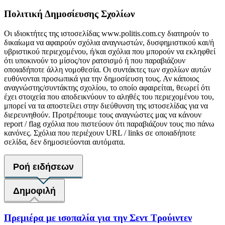
Πολιτική Δημοσίευσης Σχολίων
Οι ιδιοκτήτες της ιστοσελίδας www.politis.com.cy διατηρούν το
δικαίωμα να αφαιρούν σχόλια αναγνωστών, δυσφημιστικού και/ή
υβριστικού περιεχομένου, ή/και σχόλια που μπορούν να εκληφθεί
ότι υποκινούν το μίσος/τον ρατσισμό ή που παραβιάζουν
οποιαδήποτε άλλη νομοθεσία. Οι συντάκτες των σχολίων αυτών
ευθύνονται προσωπικά για την δημοσίευση τους. Αν κάποιος
αναγνώστης/συντάκτης σχολίου, το οποίο αφαιρείται, θεωρεί ότι
έχει στοιχεία που αποδεικνύουν το αληθές του περιεχομένου του,
μπορεί να τα αποστείλει στην διεύθυνση της ιστοσελίδας για να
διερευνηθούν. Προτρέπουμε τους αναγνώστες μας να κάνουν
report / flag σχόλια που πιστεύουν ότι παραβιάζουν τους πιο πάνω
κανόνες. Σχόλια που περιέχουν URL / links σε οποιαδήποτε
σελίδα, δεν δημοσιεύονται αυτόματα.
Ροή ειδήσεων
Δημοφιλή
Πρεμιέρα με ισοπαλία για την Σεντ Τρούιντεν