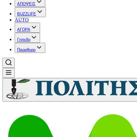
ΑΠΟΨΕΙΣ
BUZZLIFE
AUTO
ΑΓΟΡΑ
Γηπεδο
Παραθυρο