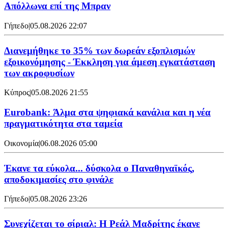
Απόλλωνα επί της Μπραν
Γήπεδο
|
05.08.2026 22:07
Διανεμήθηκε το 35% των δωρεάν εξοπλισμών
εξοικονόμησης - Έκκληση για άμεση εγκατάσταση
των ακροφυσίων
Κύπρος
|
05.08.2026 21:55
Eurobank: Άλμα στα ψηφιακά κανάλια και η νέα
πραγματικότητα στα ταμεία
Οικονομία
|
06.08.2026 05:00
Έκανε τα εύκολα... δύσκολα ο Παναθηναϊκός,
αποδοκιμασίες στο φινάλε
Γήπεδο
|
05.08.2026 23:26
Συνεχίζεται το σίριαλ: Η Ρεάλ Μαδρίτης έκανε