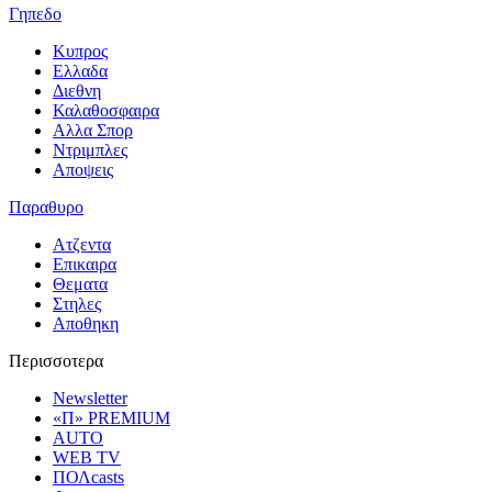
Γηπεδο
Κυπρος
Ελλαδα
Διεθνη
Καλαθοσφαιρα
Αλλα Σπορ
Ντριμπλες
Αποψεις
Παραθυρο
Ατζεντα
Επικαιρα
Θεματα
Στηλες
Αποθηκη
Περισσοτερα
Newsletter
«Π» PREMIUM
AUTO
WEB TV
ΠΟΛcasts