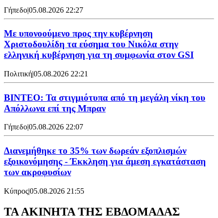
Γήπεδο
|
05.08.2026 22:27
Με υπονοούμενο προς την κυβέρνηση
Χριστοδουλίδη τα εύσημα του Νικόλα στην
ελληνική κυβέρνηση για τη συμφωνία στον GSI
Πολιτική
|
05.08.2026 22:21
ΒΙΝΤΕΟ: Τα στιγμιότυπα από τη μεγάλη νίκη του
Απόλλωνα επί της Μπραν
Γήπεδο
|
05.08.2026 22:07
Διανεμήθηκε το 35% των δωρεάν εξοπλισμών
εξοικονόμησης - Έκκληση για άμεση εγκατάσταση
των ακροφυσίων
Κύπρος
|
05.08.2026 21:55
ΤΑ ΑΚΙΝΗΤΑ ΤΗΣ ΕΒΔΟΜΑΔΑΣ