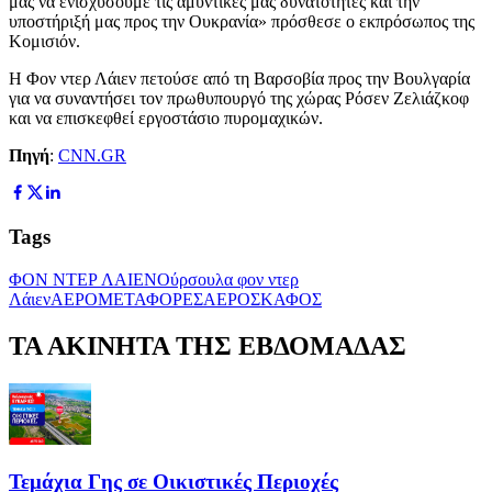
μας να ενισχύσουμε τις αμυντικές μας δυνατότητες και την
υποστήριξή μας προς την Ουκρανία» πρόσθεσε ο εκπρόσωπος της
Κομισιόν.
Η Φον ντερ Λάιεν πετούσε από τη Βαρσοβία προς την Βουλγαρία
για να συναντήσει τον πρωθυπουργό της χώρας Ρόσεν Ζελιάζκοφ
και να επισκεφθεί εργοστάσιο πυρομαχικών.
Πηγή
:
CNN.GR
Tags
ΦΟΝ ΝΤΕΡ ΛΑΙΕΝ
Ούρσουλα φον ντερ
Λάιεν
ΑΕΡΟΜΕΤΑΦΟΡΕΣ
ΑΕΡΟΣΚΑΦΟΣ
ΤΑ ΑΚΙΝΗΤΑ ΤΗΣ ΕΒΔΟΜΑΔΑΣ
Τεμάχια Γης σε Οικιστικές Περιοχές