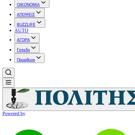
OIKONOMIA
ΑΠΟΨΕΙΣ
BUZZLIFE
AUTO
ΑΓΟΡΑ
Γηπεδο
Παραθυρο
Powered by