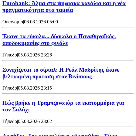
Eurobank: Άλμα στα ψηφιακά κανάλια και η νέα
πραγματικότητα στα ταμεία
Οικονομία
|
06.08.2026 05:00
Έκανε τα εύκολα... δύσκολα ο Παναθηναϊκός,
αποδοκιμασίες στο φινάλε
Γήπεδο
|
05.08.2026 23:26
Συνεχίζεται το σίριαλ: Η Ρεάλ Μαδρίτης έκανε
βελτιωμένη πρόταση στον Βινίσιους
Γήπεδο
|
05.08.2026 23:15
Πώς βρήκε η Τραμπζονσπόρ τα εκατομμύρια για
τον Σαλάχ;
Γήπεδο
|
05.08.2026 23:02