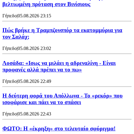
βελτιωμένη πρόταση στον Βινίσιους
Γήπεδο
|
05.08.2026 23:15
Πώς βρήκε η Τραμπζονσπόρ τα εκατομμύρια για
τον Σαλάχ;
Γήπεδο
|
05.08.2026 23:02
Λοσάδα: «Ισως να μιλάει η αδρεναλίνη - Είναι
προφανές αλλά πρέπει να το πω»
Γήπεδο
|
05.08.2026 22:49
Η δεύτερη φορά του Απόλλωνα - Το «ρεκόρ» που
ισοφάρισε και πάει να το σπάσει
Γήπεδο
|
05.08.2026 22:43
ΦΩΤΟ: Η «έκρηξη» στο τελευταίο σφύριγμα!