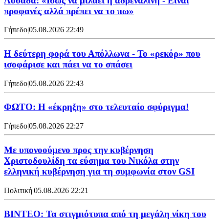
Λοσάδα: «Ισως να μιλάει η αδρεναλίνη - Είναι
προφανές αλλά πρέπει να το πω»
Γήπεδο
|
05.08.2026 22:49
Η δεύτερη φορά του Απόλλωνα - Το «ρεκόρ» που
ισοφάρισε και πάει να το σπάσει
Γήπεδο
|
05.08.2026 22:43
ΦΩΤΟ: Η «έκρηξη» στο τελευταίο σφύριγμα!
Γήπεδο
|
05.08.2026 22:27
Με υπονοούμενο προς την κυβέρνηση
Χριστοδουλίδη τα εύσημα του Νικόλα στην
ελληνική κυβέρνηση για τη συμφωνία στον GSI
Πολιτική
|
05.08.2026 22:21
ΒΙΝΤΕΟ: Τα στιγμιότυπα από τη μεγάλη νίκη του