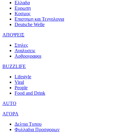
Ελλαδα
Ευρωπη
Κοσμος
Επιστημη και Τεχνολογια
Deutsche Welle
ΑΠΟΨΕΙΣ
Στηλες
Αναλυσεις
Αρθρογραφοι
BUZZLIFE
Lifestyle
Viral
People
Food and Drink
AUTO
ΑΓΟΡΑ
Δελτια Τυπου
Φυλλαδια Προσφορων