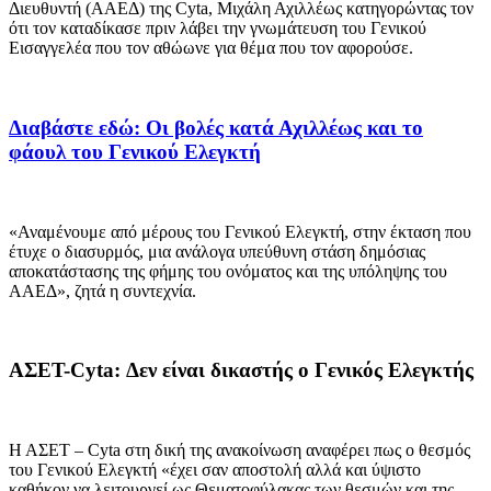
Διευθυντή (ΑΑΕΔ) της Cyta, Μιχάλη Αχιλλέως κατηγορώντας τον
ότι τον καταδίκασε πριν λάβει την γνωμάτευση του Γενικού
Εισαγγελέα που τον αθώωνε για θέμα που τον αφορούσε.
Διαβάστε εδώ: Οι βολές κατά Αχιλλέως και το
φάουλ του Γενικού Ελεγκτή
«Αναμένουμε από μέρους του Γενικού Ελεγκτή, στην έκταση που
έτυχε ο διασυρμός, μια ανάλογα υπεύθυνη στάση δημόσιας
αποκατάστασης της φήμης του ονόματος και της υπόληψης του
ΑΑΕΔ», ζητά η συντεχνία.
ΑΣΕΤ-Cyta: Δεν είναι δικαστής ο Γενικός Ελεγκτής
Η ΑΣΕΤ – Cyta στη δική της ανακοίνωση αναφέρει πως ο θεσμός
του Γενικού Ελεγκτή «έχει σαν αποστολή αλλά και ύψιστο
καθήκον να λειτουργεί ως Θεματοφύλακας των θεσμών και της