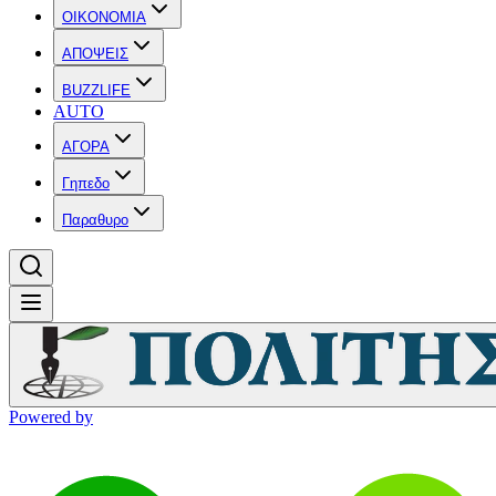
OIKONOMIA
ΑΠΟΨΕΙΣ
BUZZLIFE
AUTO
ΑΓΟΡΑ
Γηπεδο
Παραθυρο
Powered by