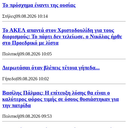
Το πρόσχημα έναντι της ουσίας
Στήλες
|
09.08.2026 10:14
Το ΑΚΕΛ απαντά στον Χριστοδουλίδη για τους
διορισμούς: Το πάρτι δεν τελείωσε, ο Νικόλας ήρθε
στο Προεδρικό με λίστα
Πολιτική
|
09.08.2026 10:05
Διερωτάσαι όταν βλέπεις τέτοια γήπεδα...
Γήπεδο
|
09.08.2026 10:02
Βασίλης Πάλμας: Η επίτευξη λύσης θα είναι ο
καλύτερος φόρος τιμής σε όσους θυσιάστηκαν για
την πατρίδα
Πολιτική
|
09.08.2026 09:53