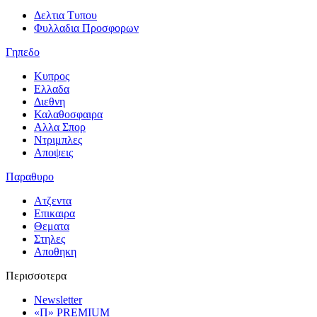
Δελτια Τυπου
Φυλλαδια Προσφορων
Γηπεδο
Κυπρος
Ελλαδα
Διεθνη
Καλαθοσφαιρα
Αλλα Σπορ
Ντριμπλες
Αποψεις
Παραθυρο
Ατζεντα
Επικαιρα
Θεματα
Στηλες
Αποθηκη
Περισσοτερα
Newsletter
«Π» PREMIUM