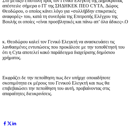
Στο μεταξύ επιστολή προς τον Γενικό Ελεγκτή της Δημοκρατίας
απέστειλε σήμερα ο ΓΓ της ΣΗΔΗΚΕΚ ΠΕΟ CYTA, Δώρος
Θεοδώρου, ο οποίος κάνει λόγο για «συλλήβδην επικριτικές
αναφορές» του, κατά τη συνεδρία της Επιτροπής Ελέγχου της
Βουλής οι οποίες «είναι προσβλητικές και πάνω απ’ όλα άδικες».Ο
κ. Θεοδώρου καλεί τον Γενικό Ελεγκτή να ανασκευάσει τις
λανθασμένες εντυπώσεις που προκάλεσε με την τοποθέτησή του
ότι η Cyta αποτελεί κακό παράδειγμα διαχείρισης δημόσιου
χρήματος.
Εκφράζει δε την πεποίθηση πως δεν υπήρχε οποιαδήποτε
σκοπιμότητα εκ μέρους του Γενικού Ελεγκτή και πως θα
επιβεβαιώσει την πεποίθηση του αυτή, προβαίνοντας στις
απαραίτητες διευκρινίσεις.