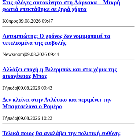
Στις φλόγες αυτοκίνητο στη Λάρνακα – Μικρή
φωτιά επεκτάθηκε σε ξηρά χόρτα
Κύπρος
|
09.08.2026 09:47
Λετυμπιώτης: Ο χρόνος δεν νομιμοποιεί τα
τετελεσμένα της εισβολής
Newsroom
|
09.08.2026 09:44
Aλλάζει εποχή η Βιλερμπάν και στα χέρια της
οικογένειας Μπας
Γήπεδο
|
09.08.2026 09:43
Δεν κλείνει στην Ατλέτικο και περιμένει την
Μπαρτσελόνα ο Ρομέρο
Γήπεδο
|
09.08.2026 10:22
Τελικά ποιος θα αναλάβει την πολιτική ευθύνη;