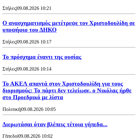
Στήλες
|
09.08.2026 10:21
Ο ανασχηματισμός μετέτρεψε τον Χριστοδουλίδη σε
υποψήφιο του ΔΗΚΟ
Στήλες
|
09.08.2026 10:17
Το πρόσχημα έναντι της ουσίας
Στήλες
|
09.08.2026 10:14
Το ΑΚΕΛ απαντά στον Χριστοδουλίδη για τους
διορισμούς: Το πάρτι δεν τελείωσε, ο Νικόλας ήρθε
στο Προεδρικό με λίστα
Πολιτική
|
09.08.2026 10:05
Διερωτάσαι όταν βλέπεις τέτοια γήπεδα...
Γήπεδο
|
09.08.2026 10:02