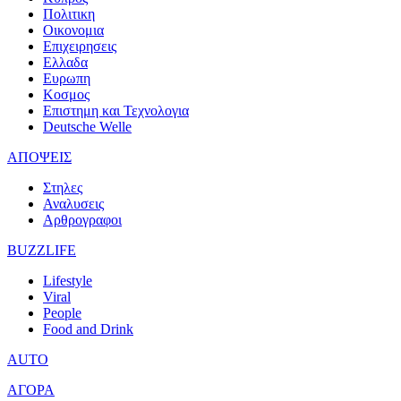
Πολιτικη
Οικονομια
Επιχειρησεις
Ελλαδα
Ευρωπη
Κοσμος
Επιστημη και Τεχνολογια
Deutsche Welle
ΑΠΟΨΕΙΣ
Στηλες
Αναλυσεις
Αρθρογραφοι
BUZZLIFE
Lifestyle
Viral
People
Food and Drink
AUTO
ΑΓΟΡΑ