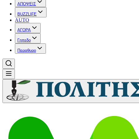
ΑΠΟΨΕΙΣ
BUZZLIFE
AUTO
ΑΓΟΡΑ
Γηπεδο
Παραθυρο