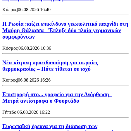
Κύπρος
|
06.08.2026 16:40
Η Ρωσία παίζει επικίνδυνο γεωπολιτικό παιχνίδι στη
Μαύρη Θάλασσα - Έπληξε δύο πλοία γερμανικών
συμφερόντων
Κόσμος
|
06.08.2026 16:36
Νέα κίτρινη προειδοποίηση για ακραίες
θερμοκρασίες – Πότε τίθεται σε ισχύ
Κύπρος
|
06.08.2026 16:26
Επιστροφή στο... γραφείο για την Ανόρθωση -
Μετρά αντίστροφα ο Φουρτάδο
Γήπεδο
|
06.08.2026 16:22
Ευρωπαϊκή έρευνα για τη διάσωση των