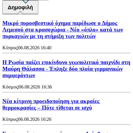
Δημοφιλή
Μικρό πυροσβεστικό όχημα παρέδωσε ο Δήμος
Λεμεσού στα κρασοχώρια - Νέο «όπλο» κατά των
πυρκαγιών με τη στήριξη των πολιτών
Κύπρος
|
06.08.2026 16:40
Η Ρωσία παίζει επικίνδυνο γεωπολιτικό παιχνίδι στη
Μαύρη Θάλασσα - Έπληξε δύο πλοία γερμανικών
συμφερόντων
Κόσμος
|
06.08.2026 16:36
Νέα κίτρινη προειδοποίηση για ακραίες
θερμοκρασίες – Πότε τίθεται σε ισχύ
Κύπρος
|
06.08.2026 16:26