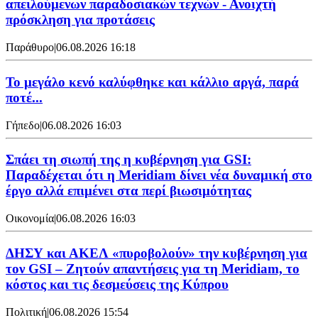
απειλούμενων παραδοσιακών τεχνών - Ανοιχτή
πρόσκληση για προτάσεις
Παράθυρο
|
06.08.2026 16:18
Το μεγάλο κενό καλύφθηκε και κάλλιο αργά, παρά
ποτέ...
Γήπεδο
|
06.08.2026 16:03
Σπάει τη σιωπή της η κυβέρνηση για GSI:
Παραδέχεται ότι η Meridiam δίνει νέα δυναμική στο
έργο αλλά επιμένει στα περί βιωσιμότητας
Οικονομία
|
06.08.2026 16:03
ΔΗΣΥ και ΑΚΕΛ «πυροβολούν» την κυβέρνηση για
τον GSI – Ζητούν απαντήσεις για τη Meridiam, το
κόστος και τις δεσμεύσεις της Κύπρου
Πολιτική
|
06.08.2026 15:54