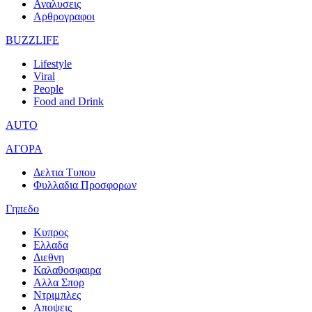
Αναλυσεις
Αρθρογραφοι
BUZZLIFE
Lifestyle
Viral
People
Food and Drink
AUTO
ΑΓΟΡΑ
Δελτια Τυπου
Φυλλαδια Προσφορων
Γηπεδο
Κυπρος
Ελλαδα
Διεθνη
Καλαθοσφαιρα
Αλλα Σπορ
Ντριμπλες
Αποψεις