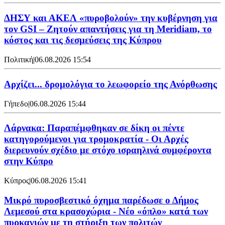
ΔΗΣΥ και ΑΚΕΛ «πυροβολούν» την κυβέρνηση για
τον GSI – Ζητούν απαντήσεις για τη Meridiam, το
κόστος και τις δεσμεύσεις της Κύπρου
Πολιτική
|
06.08.2026 15:54
Αρχίζει... δρομολόγια το λεωφορείο της Ανόρθωσης
Γήπεδο
|
06.08.2026 15:44
Λάρνακα: Παραπέμφθηκαν σε δίκη οι πέντε
κατηγορούμενοι για τρομοκρατία - Οι Αρχές
διερευνούν σχέδιο με στόχο ισραηλινά συμφέροντα
στην Κύπρο
Κύπρος
|
06.08.2026 15:41
Μικρό πυροσβεστικό όχημα παρέδωσε ο Δήμος
Λεμεσού στα κρασοχώρια - Νέο «όπλο» κατά των
πυρκαγιών με τη στήριξη των πολιτών