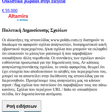
Οικιστικό χωράφι στην Πέγεια
€ 55,000
Πολιτική Δημοσίευσης Σχολίων
Οι ιδιοκτήτες της ιστοσελίδας www.politis.com.cy διατηρούν το
δικαίωμα να αφαιρούν σχόλια αναγνωστών, δυσφημιστικού και/ή
υβριστικού περιεχομένου, ή/και σχόλια που μπορούν να εκληφθεί
ότι υποκινούν το μίσος/τον ρατσισμό ή που παραβιάζουν
οποιαδήποτε άλλη νομοθεσία. Οι συντάκτες των σχολίων αυτών
ευθύνονται προσωπικά για την δημοσίευση τους. Αν κάποιος
αναγνώστης/συντάκτης σχολίου, το οποίο αφαιρείται, θεωρεί ότι
έχει στοιχεία που αποδεικνύουν το αληθές του περιεχομένου του,
μπορεί να τα αποστείλει στην διεύθυνση της ιστοσελίδας για να
διερευνηθούν. Προτρέπουμε τους αναγνώστες μας να κάνουν
report / flag σχόλια που πιστεύουν ότι παραβιάζουν τους πιο πάνω
κανόνες. Σχόλια που περιέχουν URL / links σε οποιαδήποτε
σελίδα, δεν δημοσιεύονται αυτόματα.
Ροή ειδήσεων