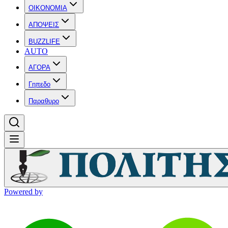
OIKONOMIA
ΑΠΟΨΕΙΣ
BUZZLIFE
AUTO
ΑΓΟΡΑ
Γηπεδο
Παραθυρο
Powered by