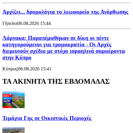
Αρχίζει... δρομολόγια το λεωφορείο της Ανόρθωσης
Γήπεδο
|
06.08.2026 15:44
Λάρνακα: Παραπέμφθηκαν σε δίκη οι πέντε
κατηγορούμενοι για τρομοκρατία - Οι Αρχές
διερευνούν σχέδιο με στόχο ισραηλινά συμφέροντα
στην Κύπρο
Κύπρος
|
06.08.2026 15:41
ΤΑ ΑΚΙΝΗΤΑ ΤΗΣ ΕΒΔΟΜΑΔΑΣ
Τεμάχια Γης σε Οικιστικές Περιοχές