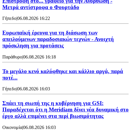
Επιστροφή στο... γραφείο για την Ανόρθωση -
Μετρά αντίστροφα ο Φουρτάδο
Γήπεδο
|
06.08.2026 16:22
Ευρωπαϊκή έρευνα για τη διάσωση των
απειλούμενων παραδοσιακών τεχνών - Ανοιχτή
πρόσκληση για προτάσεις
Παράθυρο
|
06.08.2026 16:18
Το μεγάλο κενό καλύφθηκε και κάλλιο αργά, παρά
ποτέ...
Γήπεδο
|
06.08.2026 16:03
Σπάει τη σιωπή της η κυβέρνηση για GSI:
Παραδέχεται ότι η Meridiam δίνει νέα δυναμική στο
έργο αλλά επιμένει στα περί βιωσιμότητας
Οικονομία
|
06.08.2026 16:03