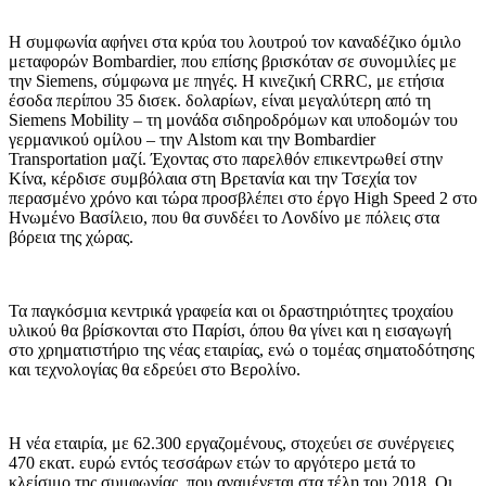
Η συμφωνία αφήνει στα κρύα του λουτρού τον καναδέζικο όμιλο
μεταφορών Bombardier, που επίσης βρισκόταν σε συνομιλίες με
την Siemens, σύμφωνα με πηγές. Η κινεζική CRRC, με ετήσια
έσοδα περίπου 35 δισεκ. δολαρίων, είναι μεγαλύτερη από τη
Siemens Mobility – τη μονάδα σιδηροδρόμων και υποδομών του
γερμανικού ομίλου – την Alstom και την Bombardier
Transportation μαζί. Έχοντας στο παρελθόν επικεντρωθεί στην
Κίνα, κέρδισε συμβόλαια στη Βρετανία και την Τσεχία τον
περασμένο χρόνο και τώρα προσβλέπει στο έργο High Speed 2 στο
Ηνωμένο Βασίλειο, που θα συνδέει το Λονδίνο με πόλεις στα
βόρεια της χώρας.
Τα παγκόσμια κεντρικά γραφεία και οι δραστηριότητες τροχαίου
υλικού θα βρίσκονται στο Παρίσι, όπου θα γίνει και η εισαγωγή
στο χρηματιστήριο της νέας εταιρίας, ενώ ο τομέας σηματοδότησης
και τεχνολογίας θα εδρεύει στο Βερολίνο.
Η νέα εταιρία, με 62.300 εργαζομένους, στοχεύει σε συνέργειες
470 εκατ. ευρώ εντός τεσσάρων ετών το αργότερο μετά το
κλείσιμο της συμφωνίας, που αναμένεται στα τέλη του 2018. Οι