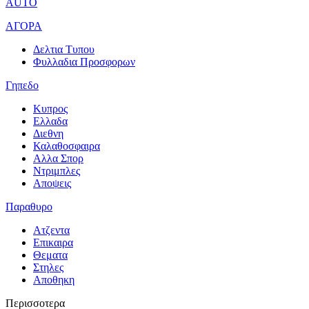
AUTO
ΑΓΟΡΑ
Δελτια Τυπου
Φυλλαδια Προσφορων
Γηπεδο
Κυπρος
Ελλαδα
Διεθνη
Καλαθοσφαιρα
Αλλα Σπορ
Ντριμπλες
Αποψεις
Παραθυρο
Ατζεντα
Επικαιρα
Θεματα
Στηλες
Αποθηκη
Περισσοτερα