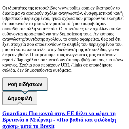
Οι ιδιοκτήτες της ιστοσελίδας www.politis.com.cy διατηρούν το
δικαίωμα να αφαιρούν σχόλια αναγνωστών, δυσφημιστικού και/ή
υβριστικού περιεχομένου, ή/και σχόλια που μπορούν να εκληφθεί
ότι υποκινούν το μίσος/τον ρατσισμό ή που παραβιάζουν
οποιαδήποτε άλλη νομοθεσία. Οι συντάκτες των σχολίων αυτών
ευθύνονται προσωπικά για την δημοσίευση τους. Αν κάποιος
αναγνώστης/συντάκτης σχολίου, το οποίο αφαιρείται, θεωρεί ότι
έχει στοιχεία που αποδεικνύουν το αληθές του περιεχομένου του,
μπορεί να τα αποστείλει στην διεύθυνση της ιστοσελίδας για να
διερευνηθούν. Προτρέπουμε τους αναγνώστες μας να κάνουν
report / flag σχόλια που πιστεύουν ότι παραβιάζουν τους πιο πάνω
κανόνες. Σχόλια που περιέχουν URL / links σε οποιαδήποτε
σελίδα, δεν δημοσιεύονται αυτόματα.
Ροή ειδήσεων
Δημοφιλή
Guardian: Πιο κοντά στην ΕΕ θέλει να φέρει τη
Βρετανία ο Μπέρναμ - «Πιο βαθιά και φιλόδοξη
σχέση» μετά το Brexit