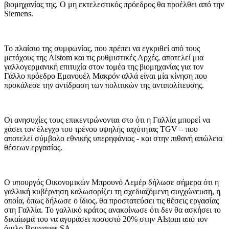
βιομηχανίας της. Ο μη εκτελεστικός πρόεδρος θα προέλθει από την
Siemens.
Το πλαίσιο της συμφωνίας, που πρέπει να εγκριθεί από τους
μετόχους της Alstom και τις ρυθμιστικές Αρχές, αποτελεί μια
γαλλογερμανική επιτυχία στον τομέα της βιομηχανίας για τον
Γάλλο πρόεδρο Εμανουέλ Μακρόν αλλά είναι μία κίνηση που
προκάλεσε την αντίδραση των πολιτικών της αντιπολίτευσης.
Οι ανησυχίες τους επικεντρώνονται στο ότι η Γαλλία μπορεί να
χάσει τον έλεγχο του τρένου υψηλής ταχύτητας TGV – που
αποτελεί σύμβολο εθνικής υπερηφάνιας - και στην πιθανή απώλεια
θέσεων εργασίας.
Ο υπουργός Οικονομικών Μπρουνό Λεμέρ δήλωσε σήμερα ότι η
γαλλική κυβέρνηση καλωσορίζει τη σχεδιαζόμενη συγχώνευση, η
οποία, όπως δήλωσε ο ίδιος, θα προστατεύσει τις θέσεις εργασίας
στη Γαλλία. Το γαλλικό κράτος ανακοίνωσε ότι δεν θα ασκήσει το
δικαίωμά του να αγοράσει ποσοστό 20% στην Alstom από τον
όμιλο Bouygues SA.