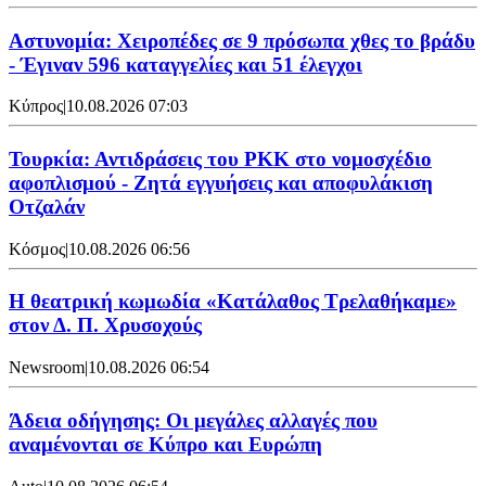
Αστυνομία: Χειροπέδες σε 9 πρόσωπα χθες το βράδυ
- Έγιναν 596 καταγγελίες και 51 έλεγχοι
Κύπρος
|
10.08.2026 07:03
Τουρκία: Αντιδράσεις του PKK στο νομοσχέδιο
αφοπλισμού - Ζητά εγγυήσεις και αποφυλάκιση
Οτζαλάν
Κόσμος
|
10.08.2026 06:56
Η θεατρική κωμωδία «Κατάλαθος Τρελαθήκαμε»
στον Δ. Π. Χρυσοχούς
Newsroom
|
10.08.2026 06:54
Άδεια οδήγησης: Οι μεγάλες αλλαγές που
αναμένονται σε Κύπρο και Ευρώπη