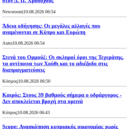
στον Δ. Π. Χρυσοχούς
Newsroom
|
10.08.2026 06:54
Άδεια οδήγησης: Οι μεγάλες αλλαγές που
αναμένονται σε Κύπρο και Ευρώπη
Auto
|
10.08.2026 06:54
Στενά του Ορμούζ: Οι σκληροί όροι της Τεχεράνης,
τα αντίποινα των Χούθι και το αδιέξοδο στις
διαπραγματεύσεις
Κόσμος
|
10.08.2026 06:50
Καιρός: Στους 39 βαθμούς σήμερα ο υδράργυρος -
Δεν αποκλείεται βροχή στα ορεινά
Κύπρος
|
10.08.2026 06:43
Scope: Ανασκόπηση κυπριακής οικονομίας χωρίς