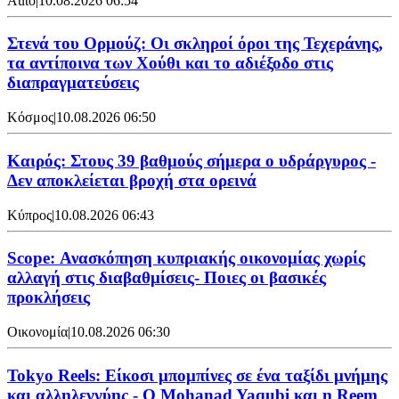
Auto
|
10.08.2026 06:54
Στενά του Ορμούζ: Οι σκληροί όροι της Τεχεράνης,
τα αντίποινα των Χούθι και το αδιέξοδο στις
διαπραγματεύσεις
Κόσμος
|
10.08.2026 06:50
Καιρός: Στους 39 βαθμούς σήμερα ο υδράργυρος -
Δεν αποκλείεται βροχή στα ορεινά
Κύπρος
|
10.08.2026 06:43
Scope: Ανασκόπηση κυπριακής οικονομίας χωρίς
αλλαγή στις διαβαθμίσεις- Ποιες οι βασικές
προκλήσεις
Οικονομία
|
10.08.2026 06:30
Tokyo Reels: Είκοσι μπομπίνες σε ένα ταξίδι μνήμης
και αλληλεγγύης - Ο Mohanad Yaqubi και η Reem