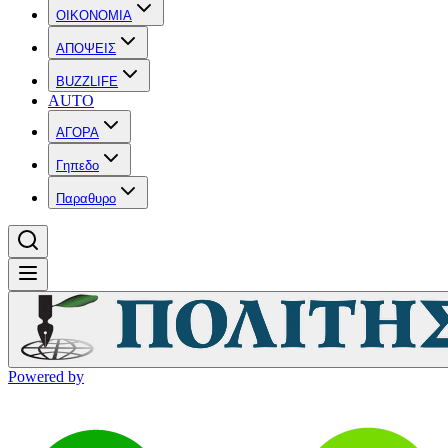
OIKONOMIA
ΑΠΟΨΕΙΣ
BUZZLIFE
AUTO
ΑΓΟΡΑ
Γηπεδο
Παραθυρο
Powered by