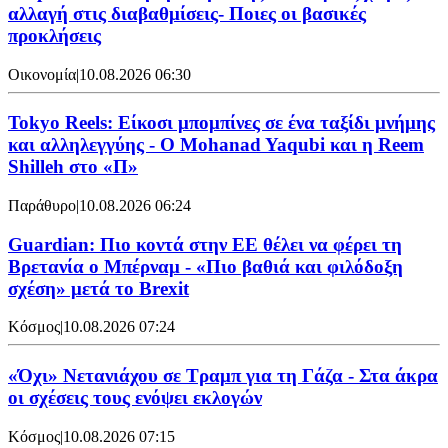
αλλαγή στις διαβαθμίσεις- Ποιες οι βασικές
προκλήσεις
Οικονομία
|
10.08.2026 06:30
Tokyo Reels: Είκοσι μπομπίνες σε ένα ταξίδι μνήμης
και αλληλεγγύης - Ο Mohanad Yaqubi και η Reem
Shilleh στο «Π»
Παράθυρο
|
10.08.2026 06:24
Guardian: Πιο κοντά στην ΕΕ θέλει να φέρει τη
Βρετανία ο Μπέρναμ - «Πιο βαθιά και φιλόδοξη
σχέση» μετά το Brexit
Κόσμος
|
10.08.2026 07:24
«Όχι» Νετανιάχου σε Τραμπ για τη Γάζα - Στα άκρα
οι σχέσεις τους ενόψει εκλογών
Κόσμος
|
10.08.2026 07:15