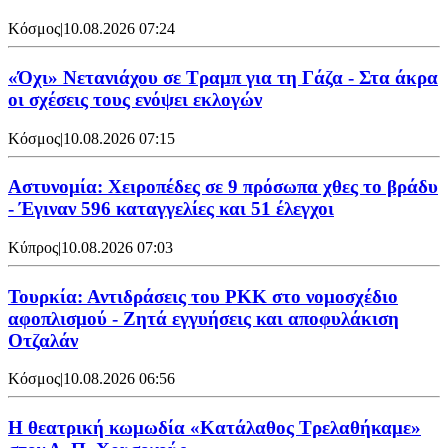
Κόσμος
|
10.08.2026 07:24
«Όχι» Νετανιάχου σε Τραμπ για τη Γάζα - Στα άκρα
οι σχέσεις τους ενόψει εκλογών
Κόσμος
|
10.08.2026 07:15
Αστυνομία: Χειροπέδες σε 9 πρόσωπα χθες το βράδυ
- Έγιναν 596 καταγγελίες και 51 έλεγχοι
Κύπρος
|
10.08.2026 07:03
Τουρκία: Αντιδράσεις του PKK στο νομοσχέδιο
αφοπλισμού - Ζητά εγγυήσεις και αποφυλάκιση
Οτζαλάν
Κόσμος
|
10.08.2026 06:56
Η θεατρική κωμωδία «Κατάλαθος Τρελαθήκαμε»