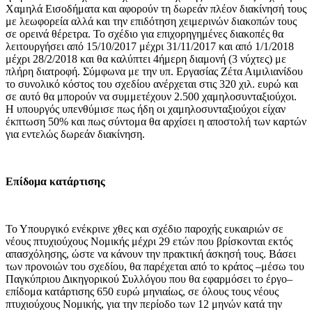
Χαμηλά Εισοδήματα και αφορούν τη δωρεάν πλέον διακίνησή τους
με λεωφορεία αλλά και την επιδότηση χειμερινών διακοπών τους
σε ορεινά θέρετρα. Το σχέδιο για επιχορηγημένες διακοπές θα
λειτουργήσει από 15/10/2017 μέχρι 31/11/2017 και από 1/1/2018
μέχρι 28/2/2018 και θα καλύπτει 4ήμερη διαμονή (3 νύχτες) με
πλήρη διατροφή. Σύμφωνα με την υπ. Εργασίας Ζέτα Αιμιλιανίδου
το συνολικό κόστος του σχεδίου ανέρχεται στις 320 χιλ. ευρώ και
σε αυτό θα μπορούν να συμμετέχουν 2.500 χαμηλοσυνταξιούχοι.
Η υπουργός υπενθύμισε πως ήδη οι χαμηλοσυνταξιούχοι είχαν
έκπτωση 50% και πως σύντομα θα αρχίσει η αποστολή των καρτών
για εντελώς δωρεάν διακίνηση.
Επίδομα κατάρτισης
Το Υπουργικό ενέκρινε χθες και σχέδιο παροχής ευκαιριών σε
νέους πτυχιούχους Νομικής μέχρι 29 ετών που βρίσκονται εκτός
απασχόλησης, ώστε να κάνουν την πρακτική άσκησή τους. Βάσει
των προνοιών του σχεδίου, θα παρέχεται από το κράτος –μέσω του
Παγκύπριου Δικηγορικού Συλλόγου που θα εφαρμόσει το έργο–
επίδομα κατάρτισης 650 ευρώ μηνιαίως, σε όλους τους νέους
πτυχιούχους Νομικής, για την περίοδο των 12 μηνών κατά την