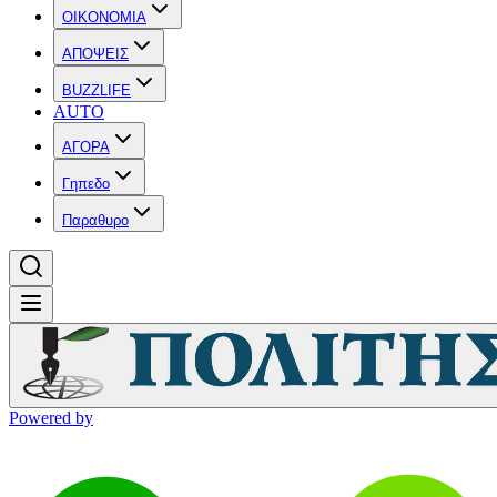
OIKONOMIA
ΑΠΟΨΕΙΣ
BUZZLIFE
AUTO
ΑΓΟΡΑ
Γηπεδο
Παραθυρο
Powered by