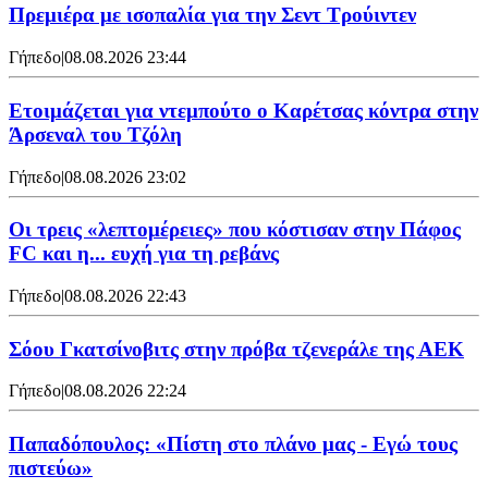
Πρεμιέρα με ισοπαλία για την Σεντ Τρούιντεν
Γήπεδο
|
08.08.2026 23:44
Ετοιμάζεται για ντεμπούτο ο Καρέτσας κόντρα στην
Άρσεναλ του Τζόλη
Γήπεδο
|
08.08.2026 23:02
Οι τρεις «λεπτομέρειες» που κόστισαν στην Πάφος
FC και η... ευχή για τη ρεβάνς
Γήπεδο
|
08.08.2026 22:43
Σόου Γκατσίνοβιτς στην πρόβα τζενεράλε της ΑΕΚ
Γήπεδο
|
08.08.2026 22:24
Παπαδόπουλος: «Πίστη στο πλάνο μας - Εγώ τους
πιστεύω»