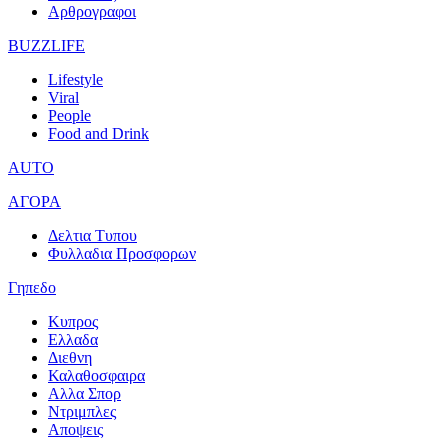
Αρθρογραφοι
BUZZLIFE
Lifestyle
Viral
People
Food and Drink
AUTO
ΑΓΟΡΑ
Δελτια Τυπου
Φυλλαδια Προσφορων
Γηπεδο
Κυπρος
Ελλαδα
Διεθνη
Καλαθοσφαιρα
Αλλα Σπορ
Ντριμπλες
Αποψεις