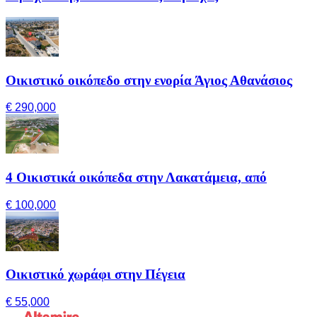
Οικιστικό οικόπεδο στην ενορία Άγιος Αθανάσιος
€ 290,000
4 Οικιστικά οικόπεδα στην Λακατάμεια, από
€ 100,000
Οικιστικό χωράφι στην Πέγεια
€ 55,000