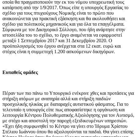
οποία θα πραγματοποιούν την εκ του νόμου υποχρεωτική τους
κατάρτιση από την 1/9/2017. Όπως είπε η υπουργός Εργασίας το
σχέδιο για τους πτυχιούχους Νομικής είναι το πρώτο που
ανακοινώνεται για πρακτική εξάσκηση και θα ακολουθήσει και
σχέδιο για πολιτικούς μηχανικούς και για όλα τα επαγγέλματα.
Σύμφωνα με τον Δικηγορικό Σύλλογο, που ήδη ανάρτησε στην
ιστοσελίδα του το σχέδιο, το έργο αναμένεται να εφαρμοστεί
μεταξύ 1 Σεπτεμβρίου 2017 και 31 Δεκεμβρίου 2020. Ο
προϋπολογισμός του έργου ανέρχεται στα 12 εκατ. ευρώ και
στόχος είναι η συμμετοχή 1.200 ασκούμενων δικηγόρων.
Ευπαθείς ομάδες
Πέραν των πιο πάνω το Υπουργικό ενέκρινε χθες και προτάσεις για
στήριξη ατόμων με αναπηρία αλλά και στήριξη παιδιών
προσχολικής ηλικίας με διαταραχές αυτιστικού φάσματος. Για το
τελευταίο η υπουργός είπε πως αποφασίστηκε η οργάνωση και
λειτουργία Κέντρου Πολυθεματικής Αξιολόγησης για τον Αυτισμό,
με στόχο και αποστολή την παροχή εξειδικευμένων υπηρεσιών.
«Έχει ήδη συμφωνηθεί το Κέντρο να γίνει στο Ίδρυμα Χρίστου
Στέλιου Ιωάννου όπου θα αξιολογούνται τα παιδιά. Θα γίνει επίσης