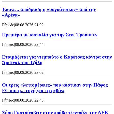
Έκανε... απόδραση η «συγκάτοικος» από την
«Αρένα»
Γήπεδο
|
08.08.2026 21:02
Πρεμιέρα με ισοπαλία για την Σεντ Τρούιντεν
Γήπεδο
|
08.08.2026 23:44
Ετοιμάζεται για ντεμπούτο ο Καρέτσας κόντρα στην
Άρσεναλ του Τζόλη
Γήπεδο
|
08.08.2026 23:02
Οι τρεις «λεπτομέρειες» που κόστισαν στην Πάφος
FC και η... ευχή για τη ρεβάνς
Γήπεδο
|
08.08.2026 22:43
Σόου Γκατσίνοβιτς στην πρόβα τζενεράλε της ΑΕΚ