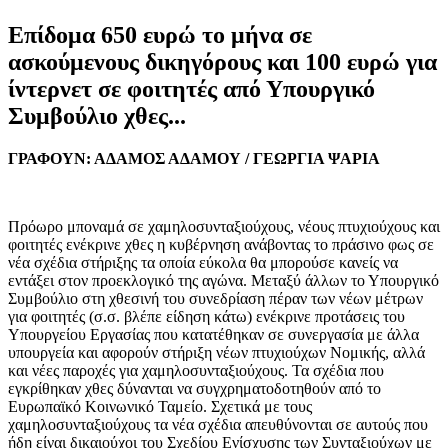
Eπίδομα 650 ευρώ το μήνα σε
ασκούμενους δικηγόρους και 100 ευρώ για
ίντερνετ σε φοιτητές από Υπουργικό
Συμβούλιο χθες...
ΓΡΑΦΟΥΝ: ΑΔΑΜΟΣ ΑΔΑΜΟΥ / ΓΕΩΡΓΙΑ ΨΑΡΙΑ
Πρόωρο μποναμά σε χαμηλοσυνταξιούχους, νέους πτυχιούχους και
φοιτητές ενέκρινε χθες η κυβέρνηση ανάβοντας το πράσινο φως σε
νέα σχέδια στήριξης τα οποία εύκολα θα μπορούσε κανείς να
εντάξει στον προεκλογικό της αγώνα. Μεταξύ άλλων το Υπουργικό
Συμβούλιο στη χθεσινή του συνεδρίαση πέραν των νέων μέτρων
για φοιτητές (σ.σ. βλέπε είδηση κάτω) ενέκρινε προτάσεις του
Υπουργείου Εργασίας που κατατέθηκαν σε συνεργασία με άλλα
υπουργεία και αφορούν στήριξη νέων πτυχιούχων Νομικής, αλλά
και νέες παροχές για χαμηλοσυνταξιούχους. Τα σχέδια που
εγκρίθηκαν χθες δύνανται να συγχρηματοδοτηθούν από το
Ευρωπαϊκό Κοινωνικό Ταμείο. Σχετικά με τους
χαμηλοσυνταξιούχους τα νέα σχέδια απευθύνονται σε αυτούς που
ήδη είναι δικαιούχοι του Σχεδίου Ενίσχυσης των Συνταξιούχων με