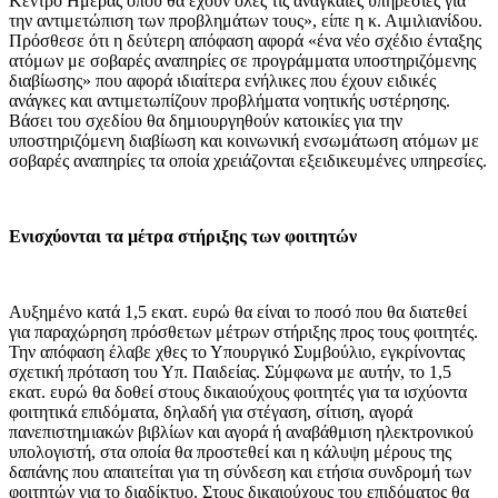
Κέντρο Ημέρας όπου θα έχουν όλες τις αναγκαίες υπηρεσίες για
την αντιμετώπιση των προβλημάτων τους», είπε η κ. Αιμιλιανίδου.
Πρόσθεσε ότι η δεύτερη απόφαση αφορά «ένα νέο σχέδιο ένταξης
ατόμων με σοβαρές αναπηρίες σε προγράμματα υποστηριζόμενης
διαβίωσης» που αφορά ιδιαίτερα ενήλικες που έχουν ειδικές
ανάγκες και αντιμετωπίζουν προβλήματα νοητικής υστέρησης.
Βάσει του σχεδίου θα δημιουργηθούν κατοικίες για την
υποστηριζόμενη διαβίωση και κοινωνική ενσωμάτωση ατόμων με
σοβαρές αναπηρίες τα οποία χρειάζονται εξειδικευμένες υπηρεσίες.
Ενισχύονται τα μέτρα στήριξης των φοιτητών
Αυξημένο κατά 1,5 εκατ. ευρώ θα είναι το ποσό που θα διατεθεί
για παραχώρηση πρόσθετων μέτρων στήριξης προς τους φοιτητές.
Την απόφαση έλαβε χθες το Υπουργικό Συμβούλιο, εγκρίνοντας
σχετική πρόταση του Υπ. Παιδείας. Σύμφωνα με αυτήν, το 1,5
εκατ. ευρώ θα δοθεί στους δικαιούχους φοιτητές για τα ισχύοντα
φοιτητικά επιδόματα, δηλαδή για στέγαση, σίτιση, αγορά
πανεπιστημιακών βιβλίων και αγορά ή αναβάθμιση ηλεκτρονικού
υπολογιστή, στα οποία θα προστεθεί και η κάλυψη μέρους της
δαπάνης που απαιτείται για τη σύνδεση και ετήσια συνδρομή των
φοιτητών για το διαδίκτυο. Στους δικαιούχους του επιδόματος θα