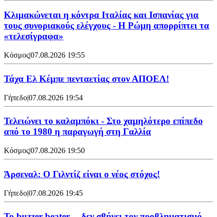
Κλιμακώνεται η κόντρα Ιταλίας και Ισπανίας για
τους συνοριακούς ελέγχους - Η Ρώμη απορρίπτει τα
«τελεσίγραφα»
Κόσμος
|
07.08.2026 19:55
Τάχα Ελ Κέμπε πενταετίας στον ΑΠΟΕΛ!
Γήπεδο
|
07.08.2026 19:54
Τελειώνει το καλαμπόκι - Στο χαμηλότερο επίπεδο
από το 1980 η παραγωγή στη Γαλλία
Κόσμος
|
07.08.2026 19:50
Άρσεναλ: Ο Γιλντίζ είναι ο νέος στόχος!
Γήπεδο
|
07.08.2026 19:45
Το buzzer beater… δεν σβήνει τoν προβληματισμό