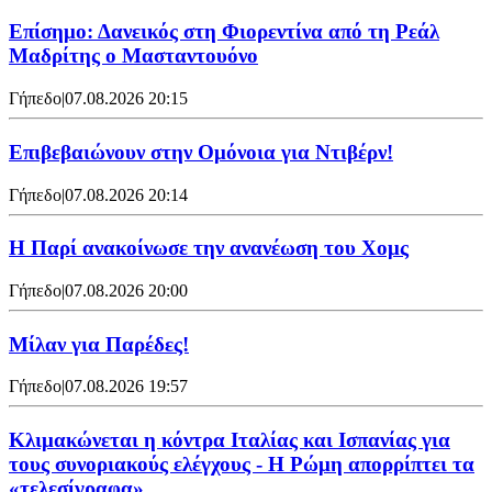
Επίσημο: Δανεικός στη Φιορεντίνα από τη Ρεάλ
Μαδρίτης ο Μασταντουόνο
Γήπεδο
|
07.08.2026 20:15
Επιβεβαιώνουν στην Ομόνοια για Ντιβέρν!
Γήπεδο
|
07.08.2026 20:14
Η Παρί ανακοίνωσε την ανανέωση του Χομς
Γήπεδο
|
07.08.2026 20:00
Μίλαν για Παρέδες!
Γήπεδο
|
07.08.2026 19:57
Κλιμακώνεται η κόντρα Ιταλίας και Ισπανίας για
τους συνοριακούς ελέγχους - Η Ρώμη απορρίπτει τα
«τελεσίγραφα»