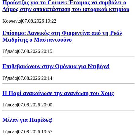
Προύντζος για το Corner: Έτοιμος να συμβάλει ο
Δήμος στην αποκατάσταση του ιστορικού κτηρίου
Κοινωνία
|
07.08.2026 19:22
Επίσημο: Δανεικός στη Φιορεντίνα από τη Ρεάλ
Μαδρίτης ο Μασταντουόνο
Γήπεδο
|
07.08.2026 20:15
Επιβεβαιώνουν στην Ομόνοια για Ντιβέρν!
Γήπεδο
|
07.08.2026 20:14
Η Παρί ανακοίνωσε την ανανέωση του Χομς
Γήπεδο
|
07.08.2026 20:00
Μίλαν για Παρέδες!
Γήπεδο
|
07.08.2026 19:57