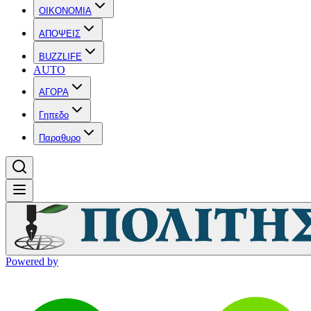
OIKONOMIA
ΑΠΟΨΕΙΣ
BUZZLIFE
AUTO
ΑΓΟΡΑ
Γηπεδο
Παραθυρο
Powered by