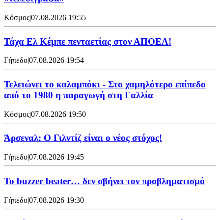
Κόσμος
|
07.08.2026 19:55
Τάχα Ελ Κέμπε πενταετίας στον ΑΠΟΕΛ!
Γήπεδο
|
07.08.2026 19:54
Τελειώνει το καλαμπόκι - Στο χαμηλότερο επίπεδο
από το 1980 η παραγωγή στη Γαλλία
Κόσμος
|
07.08.2026 19:50
Άρσεναλ: Ο Γιλντίζ είναι ο νέος στόχος!
Γήπεδο
|
07.08.2026 19:45
Το buzzer beater… δεν σβήνει τoν προβληματισμό
Γήπεδο
|
07.08.2026 19:30