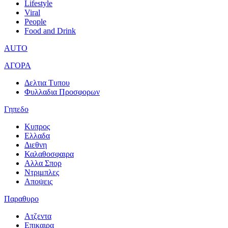
Lifestyle
Viral
People
Food and Drink
AUTO
ΑΓΟΡΑ
Δελτια Τυπου
Φυλλαδια Προσφορων
Γηπεδο
Κυπρος
Ελλαδα
Διεθνη
Καλαθοσφαιρα
Αλλα Σπορ
Ντριμπλες
Αποψεις
Παραθυρο
Ατζεντα
Επικαιρα