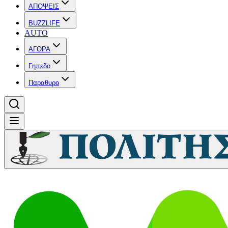
ΑΠΟΨΕΙΣ
BUZZLIFE
AUTO
ΑΓΟΡΑ
Γηπεδο
Παραθυρο