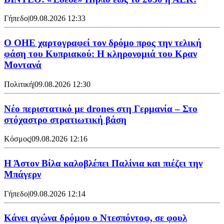
Γήπεδο
|
09.08.2026 12:33
Ο ΟΗΕ χαρτογραφεί τον δρόμο προς την τελική
φάση του Κυπριακού: Η κληρονομιά του Κραν
Μοντανά
Πολιτική
|
09.08.2026 12:30
Νέο περιστατικό με drones στη Γερμανία – Στο
στόχαστρο στρατιωτική βάση
Κόσμος
|
09.08.2026 12:16
Η Άστον Βίλα καλοβλέπει Παλίνια και πιέζει την
Μπάγερν
Γήπεδο
|
09.08.2026 12:14
Kάνει αγώνα δρόμου ο Ντεσπόντοφ, σε φουλ