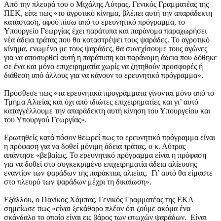
Από την πλευρά του ο Μιχάλης Λύτρας, Γενικός Γραμματέας της
ΠΕΚ, είπε πως «το αγροτικό κίνημα, βλέπει αυτή την απαράδεκτη
κατάσταση, αφού πίσω από το ερευνητικό πρόγραμμα, το
Υπουργείο Γεωργίας έχει παράτυπα και παράνομα παραχωρήσει
νέα άδεια τράτας που θα καταστρέψει τους ψαράδες. Το αγροτικό
κίνημα, ενωμένο με τους ψαράδες, θα συνεχίσουμε τους αγώνες
για να αποσυρθεί αυτή η παράτυπη και παράνομη άδεια που δόθηκε
σε ένα και μόνο επιχειρηματία χωρίς να ζητηθούν προσφορές ή
διάθεση από άλλους για να κάνουν το ερευνητικό πρόγραμμα».
Πρόσθεσε πως «τα ερευνητικά προγράμματα γίνονται μόνο από το
Τμήμα Αλιείας και όχι από ιδιώτες επιχειρηματίες και γι’ αυτό
καταγγέλλουμε την απαράδεκτη αυτή κίνηση του Υπουργείου και
του Υπουργού Γεωργίας».
Ερωτηθείς κατά πόσον θεωρεί πως το ερευνητικό πρόγραμμα είναι
η πρόφαση για να δοθεί μόνιμη άδεια τράτας, ο κ. Λύτρας
απάντησε «βεβαίως. Το ερευνητικό πρόγραμμα είναι η πρόφαση
για να δοθεί στο συγκεκριμένο επιχειρηματία άδεια αλίευσης
εναντίον των ψαράδων της παράκτιας αλιείας. Γι’ αυτό θα είμαστε
στο πλευρό των ψαράδων μέχρι τη δικαίωση».
Εξάλλου, ο Πανίκος Χάμπας, Γενικός Γραμματέας της ΕΚΑ
σημείωσε πως «είναι ξεκάθαρο πλέον ότι ζούμε ακόμα ένα
σκάνδαλο το οποίο είναι εις βάρος των φτωχών ψαράδων. Είναι