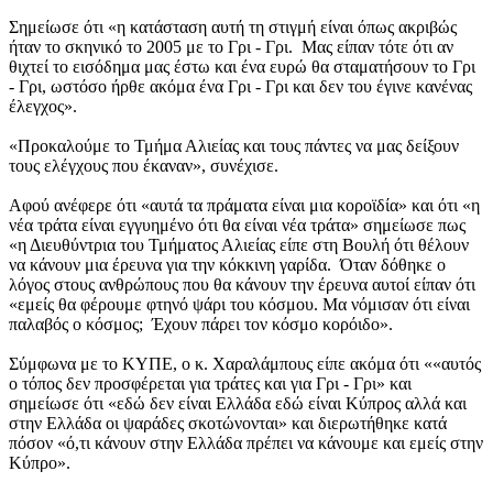
Σημείωσε ότι «η κατάσταση αυτή τη στιγμή είναι όπως ακριβώς
ήταν το σκηνικό το 2005 με το Γρι - Γρι. Μας είπαν τότε ότι αν
θιχτεί το εισόδημα μας έστω και ένα ευρώ θα σταματήσουν το Γρι
- Γρι, ωστόσο ήρθε ακόμα ένα Γρι - Γρι και δεν του έγινε κανένας
έλεγχος».
«Προκαλούμε το Τμήμα Αλιείας και τους πάντες να μας δείξουν
τους ελέγχους που έκαναν», συνέχισε.
Αφού ανέφερε ότι «αυτά τα πράματα είναι μια κοροϊδία» και ότι «η
νέα τράτα είναι εγγυημένο ότι θα είναι νέα τράτα» σημείωσε πως
«η Διευθύντρια του Τμήματος Αλιείας είπε στη Βουλή ότι θέλουν
να κάνουν μια έρευνα για την κόκκινη γαρίδα. Όταν δόθηκε ο
λόγος στους ανθρώπους που θα κάνουν την έρευνα αυτοί είπαν ότι
«εμείς θα φέρουμε φτηνό ψάρι του κόσμου. Μα νόμισαν ότι είναι
παλαβός ο κόσμος; Έχουν πάρει τον κόσμο κορόιδο».
Σύμφωνα με το ΚΥΠΕ, ο κ. Χαραλάμπους είπε ακόμα ότι ««αυτός
ο τόπος δεν προσφέρεται για τράτες και για Γρι - Γρι» και
σημείωσε ότι «εδώ δεν είναι Ελλάδα εδώ είναι Κύπρος αλλά και
στην Ελλάδα οι ψαράδες σκοτώνονται» και διερωτήθηκε κατά
πόσον «ό,τι κάνουν στην Ελλάδα πρέπει να κάνουμε και εμείς στην
Κύπρο».