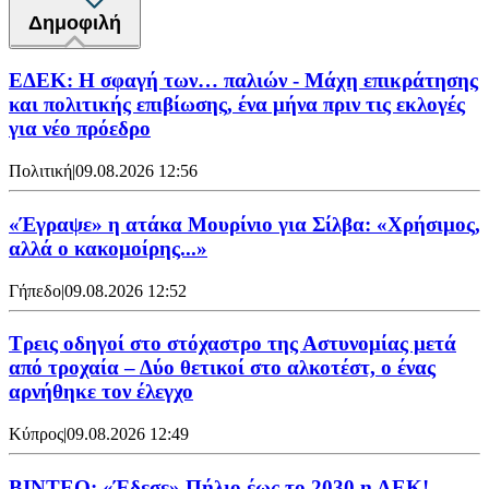
Δημοφιλή
ΕΔΕΚ: Η σφαγή των… παλιών - Μάχη επικράτησης
και πολιτικής επιβίωσης, ένα μήνα πριν τις εκλογές
για νέο πρόεδρο
Πολιτική
|
09.08.2026 12:56
«Έγραψε» η ατάκα Μουρίνιο για Σίλβα: «Χρήσιμος,
αλλά ο κακομοίρης...»
Γήπεδο
|
09.08.2026 12:52
Τρεις οδηγοί στο στόχαστρο της Αστυνομίας μετά
από τροχαία – Δύο θετικοί στο αλκοτέστ, ο ένας
αρνήθηκε τον έλεγχο
Κύπρος
|
09.08.2026 12:49
ΒΙΝΤΕΟ: «Έδεσε» Πήλιο έως το 2030 η ΑΕΚ!