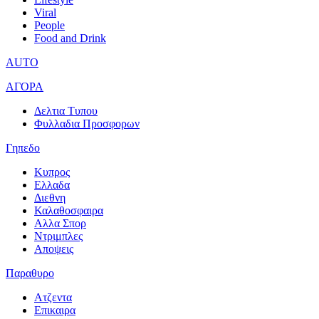
Viral
People
Food and Drink
AUTO
ΑΓΟΡΑ
Δελτια Τυπου
Φυλλαδια Προσφορων
Γηπεδο
Κυπρος
Ελλαδα
Διεθνη
Καλαθοσφαιρα
Αλλα Σπορ
Ντριμπλες
Αποψεις
Παραθυρο
Ατζεντα
Επικαιρα