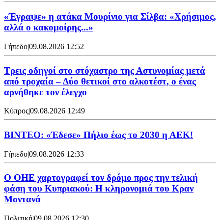
«Έγραψε» η ατάκα Μουρίνιο για Σίλβα: «Χρήσιμος,
αλλά ο κακομοίρης...»
Γήπεδο
|
09.08.2026 12:52
Τρεις οδηγοί στο στόχαστρο της Αστυνομίας μετά
από τροχαία – Δύο θετικοί στο αλκοτέστ, ο ένας
αρνήθηκε τον έλεγχο
Κύπρος
|
09.08.2026 12:49
ΒΙΝΤΕΟ: «Έδεσε» Πήλιο έως το 2030 η ΑΕΚ!
Γήπεδο
|
09.08.2026 12:33
Ο ΟΗΕ χαρτογραφεί τον δρόμο προς την τελική
φάση του Κυπριακού: Η κληρονομιά του Κραν
Μοντανά
Πολιτική
|
09.08.2026 12:30