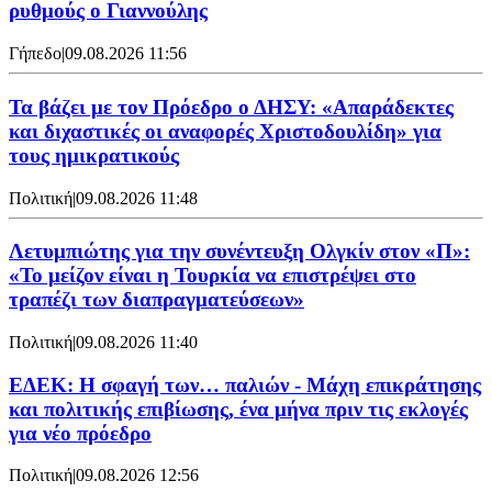
ρυθμούς ο Γιαννούλης
Γήπεδο
|
09.08.2026 11:56
Τα βάζει με τον Πρόεδρο ο ΔΗΣΥ: «Απαράδεκτες
και διχαστικές οι αναφορές Χριστοδουλίδη» για
τους ημικρατικούς
Πολιτική
|
09.08.2026 11:48
Λετυμπιώτης για την συνέντευξη Ολγκίν στον «Π»:
«Το μείζον είναι η Τουρκία να επιστρέψει στο
τραπέζι των διαπραγματεύσεων»
Πολιτική
|
09.08.2026 11:40
ΕΔΕΚ: Η σφαγή των… παλιών - Μάχη επικράτησης
και πολιτικής επιβίωσης, ένα μήνα πριν τις εκλογές
για νέο πρόεδρο
Πολιτική
|
09.08.2026 12:56