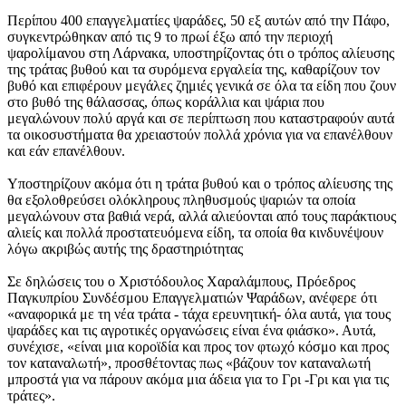
Περίπου 400 επαγγελματίες ψαράδες, 50 εξ αυτών από την Πάφο,
συγκεντρώθηκαν από τις 9 το πρωί έξω από την περιοχή
ψαρολίμανου στη Λάρνακα, υποστηρίζοντας ότι ο τρόπος αλίευσης
της τράτας βυθού και τα συρόμενα εργαλεία της, καθαρίζουν τον
βυθό και επιφέρουν μεγάλες ζημιές γενικά σε όλα τα είδη που ζουν
στο βυθό της θάλασσας, όπως κοράλλια και ψάρια που
μεγαλώνουν πολύ αργά και σε περίπτωση που καταστραφούν αυτά
τα οικοσυστήματα θα χρειαστούν πολλά χρόνια για να επανέλθουν
και εάν επανέλθουν.
Υποστηρίζουν ακόμα ότι η τράτα βυθού και ο τρόπος αλίευσης της
θα εξολοθρεύσει ολόκληρους πληθυσμούς ψαριών τα οποία
μεγαλώνουν στα βαθιά νερά, αλλά αλιεύονται από τους παράκτιους
αλιείς και πολλά προστατευόμενα είδη, τα οποία θα κινδυνέψουν
λόγω ακριβώς αυτής της δραστηριότητας
Σε δηλώσεις του ο Χριστόδουλος Χαραλάμπους, Πρόεδρος
Παγκυπρίου Συνδέσμου Επαγγελματιών Ψαράδων, ανέφερε ότι
«αναφορικά με τη νέα τράτα - τάχα ερευνητική- όλα αυτά, για τους
ψαράδες και τις αγροτικές οργανώσεις είναι ένα φιάσκο». Αυτά,
συνέχισε, «είναι μια κοροϊδία και προς τον φτωχό κόσμο και προς
τον καταναλωτή», προσθέτοντας πως «βάζουν τον καταναλωτή
μπροστά για να πάρουν ακόμα μια άδεια για το Γρι -Γρι και για τις
τράτες».