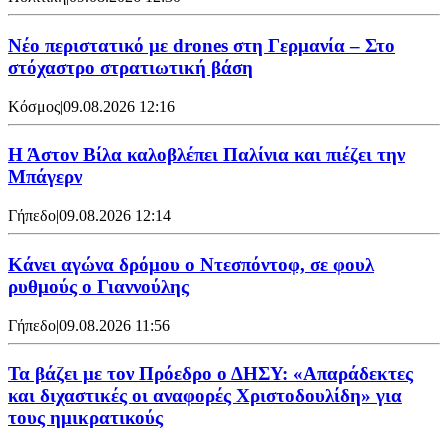
Νέο περιστατικό με drones στη Γερμανία – Στο
στόχαστρο στρατιωτική βάση
Κόσμος
|
09.08.2026 12:16
Η Άστον Βίλα καλοβλέπει Παλίνια και πιέζει την
Μπάγερν
Γήπεδο
|
09.08.2026 12:14
Kάνει αγώνα δρόμου ο Ντεσπόντοφ, σε φουλ
ρυθμούς ο Γιαννούλης
Γήπεδο
|
09.08.2026 11:56
Τα βάζει με τον Πρόεδρο ο ΔΗΣΥ: «Απαράδεκτες
και διχαστικές οι αναφορές Χριστοδουλίδη» για
τους ημικρατικούς