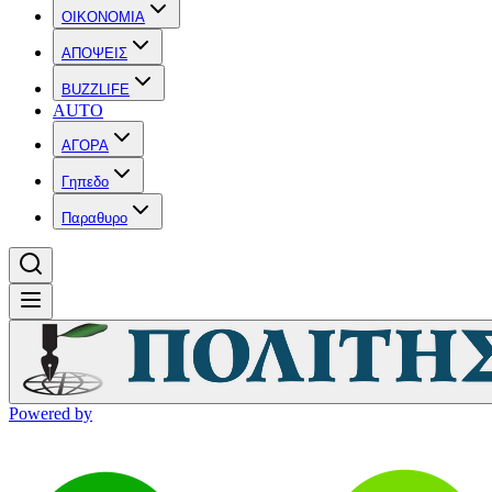
OIKONOMIA
ΑΠΟΨΕΙΣ
BUZZLIFE
AUTO
ΑΓΟΡΑ
Γηπεδο
Παραθυρο
Powered by