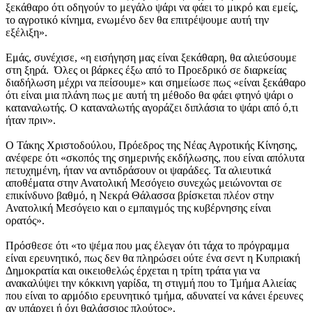
ξεκάθαρο ότι οδηγούν το μεγάλο ψάρι να φάει το μικρό και εμείς,
το αγροτικό κίνημα, ενωμένο δεν θα επιτρέψουμε αυτή την
εξέλιξη».
Εμάς, συνέχισε, «η εισήγηση μας είναι ξεκάθαρη, θα αλιεύσουμε
στη ξηρά. Όλες οι βάρκες έξω από το Προεδρικό σε διαρκείας
διαδήλωση μέχρι να πείσουμε» και σημείωσε πως «είναι ξεκάθαρο
ότι είναι μια πλάνη πως με αυτή τη μέθοδο θα φάει φτηνό ψάρι ο
καταναλωτής. Ο καταναλωτής αγοράζει διπλάσια το ψάρι από ό,τι
ήταν πριν».
Ο Τάκης Χριστοδούλου, Πρόεδρος της Νέας Αγροτικής Κίνησης,
ανέφερε ότι «σκοπός της σημερινής εκδήλωσης, που είναι απόλυτα
πετυχημένη, ήταν να αντιδράσουν οι ψαράδες. Τα αλιευτικά
αποθέματα στην Ανατολική Μεσόγειο συνεχώς μειώνονται σε
επικίνδυνο βαθμό, η Νεκρά Θάλασσα βρίσκεται πλέον στην
Ανατολική Μεσόγειο και ο εμπαιγμός της κυβέρνησης είναι
ορατός».
Πρόσθεσε ότι «το ψέμα που μας έλεγαν ότι τάχα το πρόγραμμα
είναι ερευνητικό, πως δεν θα πληρώσει ούτε ένα σεντ η Κυπριακή
Δημοκρατία και οικειοθελώς έρχεται η τρίτη τράτα για να
ανακαλύψει την κόκκινη γαρίδα, τη στιγμή που το Τμήμα Αλιείας
που είναι το αρμόδιο ερευνητικό τμήμα, αδυνατεί να κάνει έρευνες
αν υπάρχει ή όχι θαλάσσιος πλούτος».