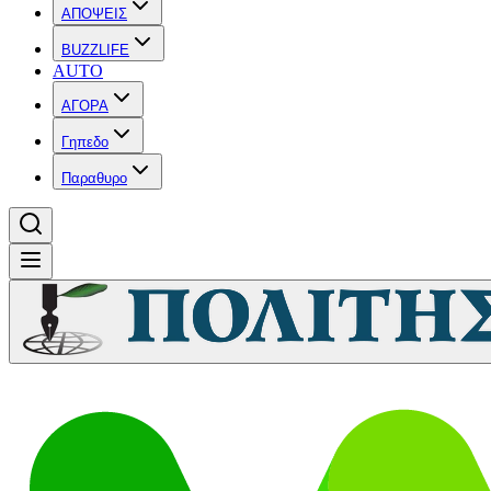
ΑΠΟΨΕΙΣ
BUZZLIFE
AUTO
ΑΓΟΡΑ
Γηπεδο
Παραθυρο