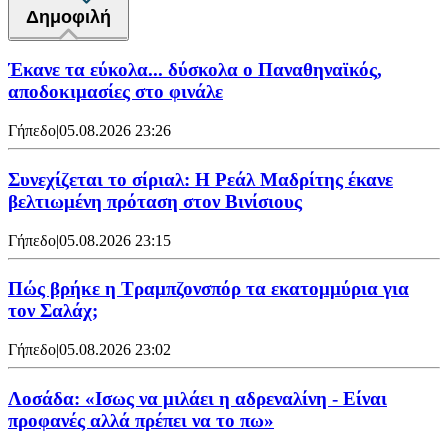
Δημοφιλή
Έκανε τα εύκολα... δύσκολα ο Παναθηναϊκός,
αποδοκιμασίες στο φινάλε
Γήπεδο
|
05.08.2026 23:26
Συνεχίζεται το σίριαλ: Η Ρεάλ Μαδρίτης έκανε
βελτιωμένη πρόταση στον Βινίσιους
Γήπεδο
|
05.08.2026 23:15
Πώς βρήκε η Τραμπζονσπόρ τα εκατομμύρια για
τον Σαλάχ;
Γήπεδο
|
05.08.2026 23:02
Λοσάδα: «Ισως να μιλάει η αδρεναλίνη - Είναι
προφανές αλλά πρέπει να το πω»