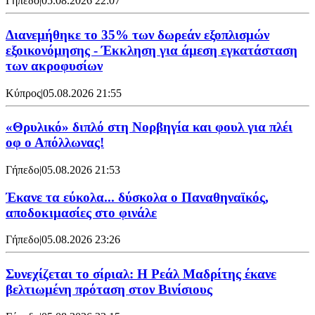
Γήπεδο
|
05.08.2026 22:07
Διανεμήθηκε το 35% των δωρεάν εξοπλισμών
εξοικονόμησης - Έκκληση για άμεση εγκατάσταση
των ακροφυσίων
Κύπρος
|
05.08.2026 21:55
«Θρυλικό» διπλό στη Νορβηγία και φουλ για πλέι
οφ ο Απόλλωνας!
Γήπεδο
|
05.08.2026 21:53
Έκανε τα εύκολα... δύσκολα ο Παναθηναϊκός,
αποδοκιμασίες στο φινάλε
Γήπεδο
|
05.08.2026 23:26
Συνεχίζεται το σίριαλ: Η Ρεάλ Μαδρίτης έκανε
βελτιωμένη πρόταση στον Βινίσιους