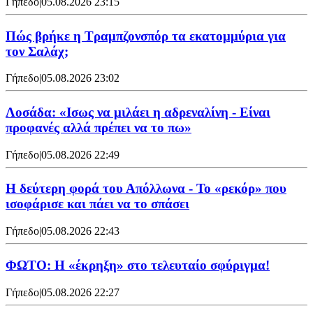
Γήπεδο
|
05.08.2026 23:15
Πώς βρήκε η Τραμπζονσπόρ τα εκατομμύρια για
τον Σαλάχ;
Γήπεδο
|
05.08.2026 23:02
Λοσάδα: «Ισως να μιλάει η αδρεναλίνη - Είναι
προφανές αλλά πρέπει να το πω»
Γήπεδο
|
05.08.2026 22:49
Η δεύτερη φορά του Απόλλωνα - Το «ρεκόρ» που
ισοφάρισε και πάει να το σπάσει
Γήπεδο
|
05.08.2026 22:43
ΦΩΤΟ: Η «έκρηξη» στο τελευταίο σφύριγμα!
Γήπεδο
|
05.08.2026 22:27