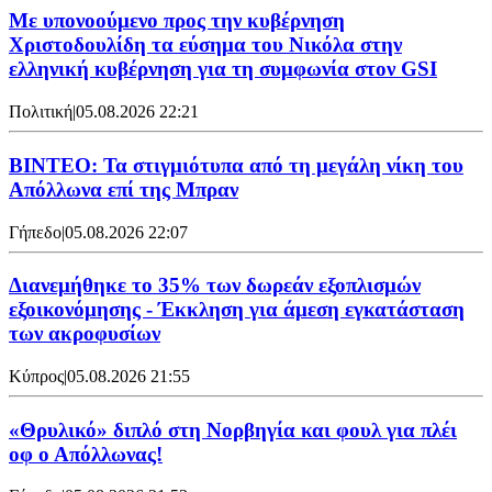
Με υπονοούμενο προς την κυβέρνηση
Χριστοδουλίδη τα εύσημα του Νικόλα στην
ελληνική κυβέρνηση για τη συμφωνία στον GSI
Πολιτική
|
05.08.2026 22:21
ΒΙΝΤΕΟ: Τα στιγμιότυπα από τη μεγάλη νίκη του
Απόλλωνα επί της Μπραν
Γήπεδο
|
05.08.2026 22:07
Διανεμήθηκε το 35% των δωρεάν εξοπλισμών
εξοικονόμησης - Έκκληση για άμεση εγκατάσταση
των ακροφυσίων
Κύπρος
|
05.08.2026 21:55
«Θρυλικό» διπλό στη Νορβηγία και φουλ για πλέι
οφ ο Απόλλωνας!