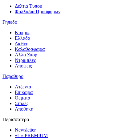
Δελτια Τυπου
Φυλλαδια Προσφορων
Γηπεδο
Κυπρος
Ελλαδα
Διεθνη
Καλαθοσφαιρα
Αλλα Σπορ
Ντριμπλες
Αποψεις
Παραθυρο
Ατζεντα
Επικαιρα
Θεματα
Στηλες
Αποθηκη
Περισσοτερα
Newsletter
«Π» PREMIUM