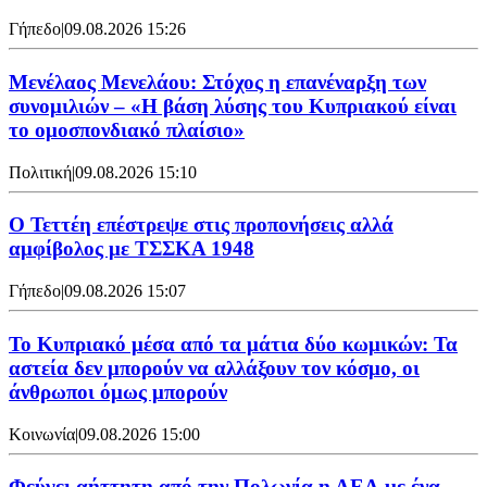
Γήπεδο
|
09.08.2026 15:26
Μενέλαος Μενελάου: Στόχος η επανέναρξη των
συνομιλιών – «Η βάση λύσης του Κυπριακού είναι
το ομοσπονδιακό πλαίσιο»
Πολιτική
|
09.08.2026 15:10
Ο Τεττέη επέστρεψε στις προπονήσεις αλλά
αμφίβολος με ΤΣΣΚΑ 1948
Γήπεδο
|
09.08.2026 15:07
Το Κυπριακό μέσα από τα μάτια δύο κωμικών: Τα
αστεία δεν μπορούν να αλλάξουν τον κόσμο, οι
άνθρωποι όμως μπορούν
Κοινωνία
|
09.08.2026 15:00
Φεύγει αήττητη από την Πολωνία η ΑΕΛ με ένα…