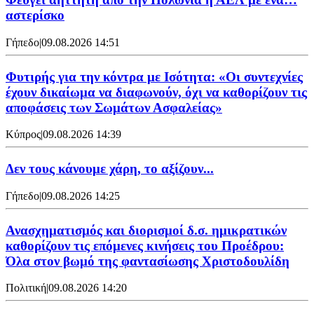
αστερίσκο
Γήπεδο
|
09.08.2026 14:51
Φυτιρής για την κόντρα με Ισότητα: «Οι συντεχνίες
έχουν δικαίωμα να διαφωνούν, όχι να καθορίζουν τις
αποφάσεις των Σωμάτων Ασφαλείας»
Κύπρος
|
09.08.2026 14:39
Δεν τους κάνουμε χάρη, το αξίζουν...
Γήπεδο
|
09.08.2026 14:25
Ανασχηματισμός και διορισμοί δ.σ. ημικρατικών
καθορίζουν τις επόμενες κινήσεις του Προέδρου:
Όλα στον βωμό της φαντασίωσης Χριστοδουλίδη
Πολιτική
|
09.08.2026 14:20