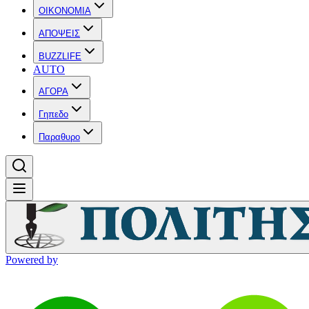
OIKONOMIA
ΑΠΟΨΕΙΣ
BUZZLIFE
AUTO
ΑΓΟΡΑ
Γηπεδο
Παραθυρο
Powered by