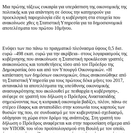
Μια πρώτης τάξεως ευκαιρία για υπεράσπιση της οικονομικής της
πολιτικής και για απάντηση σε όσους την κατηγορούν για
προεκλογική παροχολογία είδε η κυβέρνηση στα στοιχεία που
ανακοίνωσε χθες η Στατιστική Υπηρεσία για τα δημοσιονομικά
αποτελέσματα του πρώτου 10μήνου.
Ενόψει των πιο πάνω το πραγματικό πλεόνασμα ύψους 0,5 δισ.
ευρώ –498 εκατ. ευρώ για την ακρίβεια– στους λογαριασμούς της
κυβέρνησης που ανακοίνωσε η Στατιστική προκάλεσαν γραπτές
ανακοινώσεις και τοποθετήσεις τόσο από τον Πρόεδρο της
Δημοκρατίας όσο και από τον Υπουργό Οικονομικών. «Η
κατάσταση των δημόσιων οικονομικών, όπως ανακοινώθηκε από
τη Στατιστική Υπηρεσία για τους πρώτους δέκα μήνες του 2017,
αντανακλά τα αποτελέσματα της υπεύθυνης οικονομικής
ανασυγκρότησης που ακολουθεί με πειθαρχία η κυβέρνηση»,
ανέφερε σε γραπτή του δήλωση ο Πρόεδρος Αναστασιάδης
σημειώνοντας πως η κυπριακή οικονομία βαδίζει, πλέον, πάνω σε
στέρεο έδαφος και ανταποδίδει στην κοινωνία τους καρπούς των
θυσιών της που, σε συνδυασμό με τον κυβερνητικό σχεδιασμό,
οδήγησαν τη χώρα στον δρόμο της ανάπτυξης. Στη γραπτή του
δήλωση ο Πρόεδρος αναφέρεται και στην παρουσίαση σήμερα από
τον ΥΠΟΙΚ του νέου προϋπολογισμού στη Βουλή με τον οποίο,