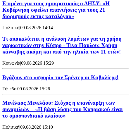
Επιμένει για τους ημικρατικούς ο ΔΗΣΥ: «Η
Κυβέρνηση οφείλει απαντήσεις για τους 21
διορισμούς εκτός καταλόγου»
Πολιτική
|
09.08.2026 14:14
Τι αποκαλύπτει η ανάλυση λυμάτων για τη χρήση
ναρκωτικών στην Κύπρο - Τίνα Παύλου: Χρήση
κάνναβης ακόμη και από την ηλικία των 11 ετών!
Κοινωνία
|
09.08.2026 15:29
Bγάζουν στο «σφυρί» τον Σρέντερ οι Καβαλίερς!
Γήπεδο
|
09.08.2026 15:26
Μενέλαος Μενελάου: Στόχος η επανέναρξη των
συνομιλιών – «Η βάση λύσης του Κυπριακού είναι
το ομοσπονδιακό πλαίσιο»
Πολιτική
|
09.08.2026 15:10