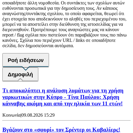
οποιαδήποτε άλλη νομοθεσία. Οι συντάκτες των σχολίων αυτών
ευθύνονται προσωπικά για την δημοσίευση τους. Αν κάποιος
αναγνώστης/συντάκτης σχολίου, το οποίο αφαιρείται, θεωρεί ότι
έχει στοιχεία που αποδεικνύουν το αληθές του περιεχομένου του,
μπορεί να τα αποστείλει στην διεύθυνση της ιστοσελίδας για να
διερευνηθούν. Προτρέπουμε τους αναγνώστες μας να κάνουν
report / flag σχόλια που πιστεύουν ότι παραβιάζουν τους πιο πάνω
κανόνες. Σχόλια που περιέχουν URL / links σε οποιαδήποτε
σελίδα, δεν δημοσιεύονται αυτόματα.
Ροή ειδήσεων
Δημοφιλή
Τι αποκαλύπτει η ανάλυση λυμάτων για τη χρήση
ναρκωτικών στην Κύπρο - Τίνα Παύλου: Χρήση
κάνναβης ακόμη και από την ηλικία των 11 ετών!
Κοινωνία
|
09.08.2026 15:29
Bγάζουν στο «σφυρί» τον Σρέντερ οι Καβαλίερς!