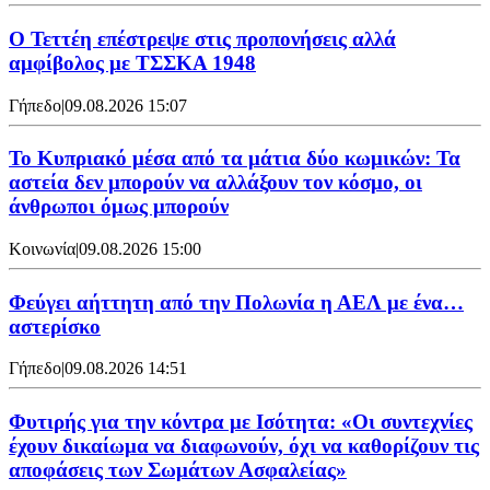
Ο Τεττέη επέστρεψε στις προπονήσεις αλλά
αμφίβολος με ΤΣΣΚΑ 1948
Γήπεδο
|
09.08.2026 15:07
Το Κυπριακό μέσα από τα μάτια δύο κωμικών: Τα
αστεία δεν μπορούν να αλλάξουν τον κόσμο, οι
άνθρωποι όμως μπορούν
Κοινωνία
|
09.08.2026 15:00
Φεύγει αήττητη από την Πολωνία η ΑΕΛ με ένα…
αστερίσκο
Γήπεδο
|
09.08.2026 14:51
Φυτιρής για την κόντρα με Ισότητα: «Οι συντεχνίες
έχουν δικαίωμα να διαφωνούν, όχι να καθορίζουν τις
αποφάσεις των Σωμάτων Ασφαλείας»