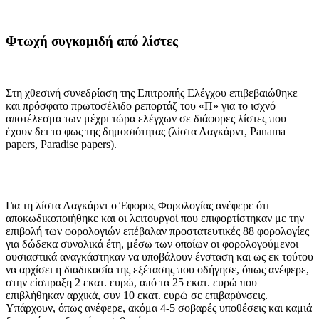
Φτωχή συγκομιδή από λίστες
Στη χθεσινή συνεδρίαση της Επιτροπής Ελέγχου επιβεβαιώθηκε
και πρόσφατο πρωτοσέλιδο ρεπορτάζ του «Π» για το ισχνό
αποτέλεσμα των μέχρι τώρα ελέγχων σε διάφορες λίστες που
έχουν δει το φως της δημοσιότητας (λίστα Λαγκάρντ, Panama
papers, Paradise papers).
Για τη λίστα Λαγκάρντ ο Έφορος Φορολογίας ανέφερε ότι
αποκωδικοποιήθηκε και οι λειτουργοί που επιφορτίστηκαν με την
επιβολή των φορολογιών επέβαλαν προστατευτικές 88 φορολογίες
για δώδεκα συνολικά έτη, μέσω των οποίων οι φορολογούμενοι
ουσιαστικά αναγκάστηκαν να υποβάλουν ένσταση και ως εκ τούτου
να αρχίσει η διαδικασία της εξέτασης που οδήγησε, όπως ανέφερε,
στην είσπραξη 2 εκατ. ευρώ, από τα 25 εκατ. ευρώ που
επιβλήθηκαν αρχικά, συν 10 εκατ. ευρώ σε επιβαρύνσεις.
Υπάρχουν, όπως ανέφερε, ακόμα 4-5 σοβαρές υποθέσεις και καμιά