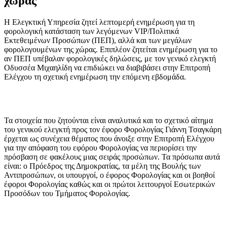
χώρας
Η Ελεγκτική Υπηρεσία ζητεί λεπτομερή ενημέρωση για τη
φορολογική κατάσταση των λεγόμενων VIP/Πολιτικά
Εκτεθειμένων Προσώπων (ΠΕΠ), αλλά και των μεγάλων
φορολογουμένων της χώρας. Επιπλέον ζητείται ενημέρωση για το
αν ΠΕΠ υπέβαλαν φορολογικές δηλώσεις, με τον γενικό ελεγκτή
Οδυσσέα Μιχαηλίδη να επιδιώκει να διαβιβάσει στην Επιτροπή
Ελέγχου τη σχετική ενημέρωση την επόμενη εβδομάδα.
Τα στοιχεία που ζητούνται είναι αναλυτικά και το σχετικό αίτημα
του γενικού ελεγκτή προς τον έφορο Φορολογίας Γιάννη Τσαγκάρη
έρχεται ως συνέχεια θέματος που άνοιξε στην Επιτροπή Ελέγχου
για την απόφαση του εφόρου Φορολογίας να περιορίσει την
πρόσβαση σε φακέλους μιας σειράς προσώπων. Τα πρόσωπα αυτά
είναι: ο Πρόεδρος της Δημοκρατίας, τα μέλη της Βουλής των
Αντιπροσώπων, οι υπουργοί, ο έφορος Φορολογίας και οι βοηθοί
έφοροι Φορολογίας καθώς και οι πρώτοι λειτουργοί Εσωτερικών
Προσόδων του Τμήματος Φορολογίας.