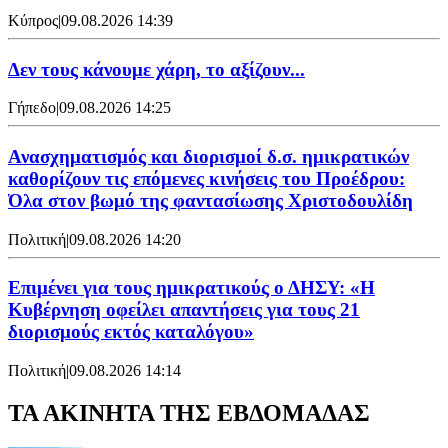
Κύπρος
|
09.08.2026 14:39
Δεν τους κάνουμε χάρη, το αξίζουν...
Γήπεδο
|
09.08.2026 14:25
Ανασχηματισμός και διορισμοί δ.σ. ημικρατικών
καθορίζουν τις επόμενες κινήσεις του Προέδρου:
Όλα στον βωμό της φαντασίωσης Χριστοδουλίδη
Πολιτική
|
09.08.2026 14:20
Επιμένει για τους ημικρατικούς ο ΔΗΣΥ: «Η
Κυβέρνηση οφείλει απαντήσεις για τους 21
διορισμούς εκτός καταλόγου»
Πολιτική
|
09.08.2026 14:14
ΤΑ ΑΚΙΝΗΤΑ ΤΗΣ ΕΒΔΟΜΑΔΑΣ