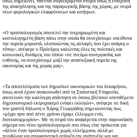
όπως σημειώνει, τίθενται συγκεκριμένοι στόχοι όπως η ενίσχυση
της απασχόλησης και της παραγωγικής βάσης της χώρας, με σειρά
νέων φορολογικών ελαφρύνσεων και κινήτρων.
«Ο προϋπολογισμός αποτελεί την τεκμηριωμένη και
κοστολογημένη βάση πάνω στην οποία θα συνεχίσουμε υπεύθυνα
την πορεία μπροστά, υλοποιώντας τις αλλαγές που έχει ανάγκη ο
τόπος», ανέφερε ο Πρόεδρος καλώντας όλες τις πολιτικές και
κοινωνικές δυνάμεις του τόπου «σε πνεύμα συνεργασίας και
ευθύνης, να συνεχίσουμε μαζί την αναπτυξιακή πορεία της
οικονομίας και της χώρας μας».
«Τα αποτελέσματα των δημοσίων οικονομικών του δεκαμήνου,
όπως αυτά έχουν ανακοινωθεί από τη Στατιστική Υπηρεσία,
αποτελούν την καλύτερη απάντηση σε όσους βλέπουν υποτιθέμενο
δημοσιονομικό εκτροχιασμό ενόψει εκλογών», ανέφερε σε δική
του γραπτή δήλωση ο Χάρης Γεωργιάδης σημειώνοντας πως
«μέχρι πριν από πέντε χρόνια είχαμε έλλειμμα ενός
δισεκατομμυρίου». Με τη σειρά του αναφέρεται στην παρουσίαση
σήμερα του νέου προϋπολογισμού που όπως είπε πρόκειται για
«άλλον έναν προϋπολογισμό χωρίς ελλείμματα, αλλά με
περιθώρια για αποφασιστική στήριξη της ανάπτυξης και για