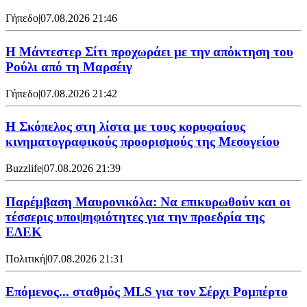
Γήπεδο
|
07.08.2026 21:46
Η Μάντεστερ Σίτι προχωράει με την απόκτηση του
Ρούλι από τη Μαρσέιγ
Γήπεδο
|
07.08.2026 21:42
Η Σκόπελος στη λίστα με τους κορυφαίους
κινηματογραφικούς προορισμούς της Μεσογείου
Buzzlife
|
07.08.2026 21:39
Παρέμβαση Μαυρονικόλα: Να επικυρωθούν και οι
τέσσερις υποψηφιότητες για την προεδρία της
ΕΔΕΚ
Πολιτική
|
07.08.2026 21:31
Επόμενος... σταθμός MLS για τον Σέρχι Ρομπέρτο