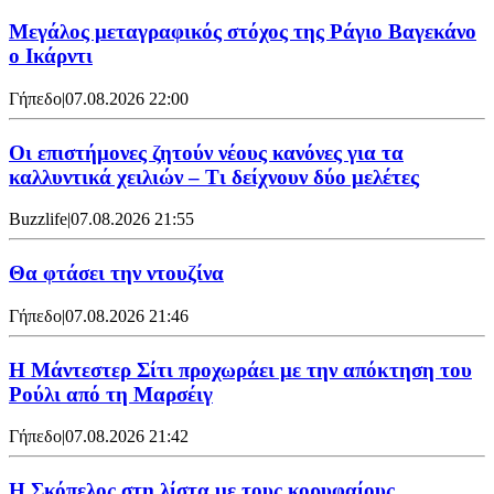
Μεγάλος μεταγραφικός στόχος της Ράγιο Βαγεκάνο
ο Ικάρντι
Γήπεδο
|
07.08.2026 22:00
Οι επιστήμονες ζητούν νέους κανόνες για τα
καλλυντικά χειλιών – Τι δείχνουν δύο μελέτες
Buzzlife
|
07.08.2026 21:55
Θα φτάσει την ντουζίνα
Γήπεδο
|
07.08.2026 21:46
Η Μάντεστερ Σίτι προχωράει με την απόκτηση του
Ρούλι από τη Μαρσέιγ
Γήπεδο
|
07.08.2026 21:42
Η Σκόπελος στη λίστα με τους κορυφαίους