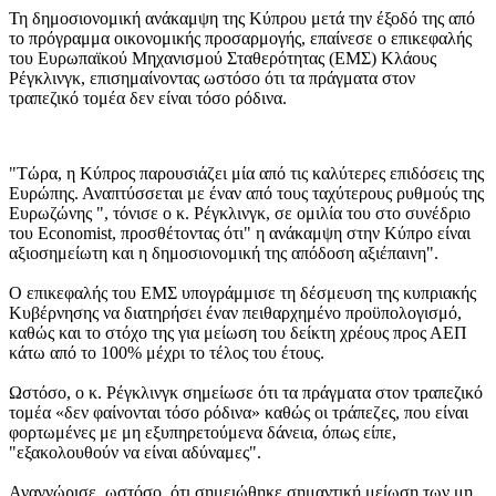
Τη δημοσιονομική ανάκαμψη της Κύπρου μετά την έξοδό της από
το πρόγραμμα οικονομικής προσαρμογής, επαίνεσε ο επικεφαλής
του Ευρωπαϊκού Μηχανισμού Σταθερότητας (EΜΣ) Κλάους
Ρέγκλινγκ, επισημαίνοντας ωστόσο ότι τα πράγματα στον
τραπεζικό τομέα δεν είναι τόσο ρόδινα.
"Τώρα, η Κύπρος παρουσιάζει μία από τις καλύτερες επιδόσεις της
Ευρώπης. Αναπτύσσεται με έναν από τους ταχύτερους ρυθμούς της
Ευρωζώνης ", τόνισε ο κ. Ρέγκλινγκ, σε ομιλία του στο συνέδριο
του Economist, προσθέτοντας ότι" η ανάκαμψη στην Κύπρο είναι
αξιοσημείωτη και η δημοσιονομική της απόδοση αξιέπαινη".
Ο επικεφαλής του ΕΜΣ υπογράμμισε τη δέσμευση της κυπριακής
Κυβέρνησης να διατηρήσει έναν πειθαρχημένο προϋπολογισμό,
καθώς και το στόχο της για μείωση του δείκτη χρέους προς ΑΕΠ
κάτω από το 100% μέχρι το τέλος του έτους.
Ωστόσο, ο κ. Ρέγκλινγκ σημείωσε ότι τα πράγματα στον τραπεζικό
τομέα «δεν φαίνονται τόσο ρόδινα» καθώς οι τράπεζες, που είναι
φορτωμένες με μη εξυπηρετούμενα δάνεια, όπως είπε,
"εξακολουθούν να είναι αδύναμες".
Αναγνώρισε, ωστόσο, ότι σημειώθηκε σημαντική μείωση των μη