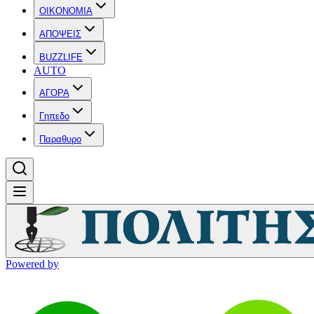
OIKONOMIA
ΑΠΟΨΕΙΣ
BUZZLIFE
AUTO
ΑΓΟΡΑ
Γηπεδο
Παραθυρο
Powered by