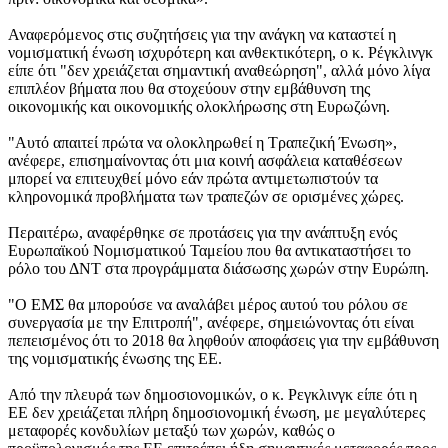
Αναφερόμενος στις συζητήσεις για την ανάγκη να καταστεί η
νομισματική ένωση ισχυρότερη και ανθεκτικότερη, ο κ. Ρέγκλινγκ
είπε ότι "δεν χρειάζεται σημαντική αναθεώρηση", αλλά μόνο λίγα
επιπλέον βήματα που θα στοχεύουν στην εμβάθυνση της
οικονομικής και οικονομικής ολοκλήρωσης στη Ευρωζώνη.
"Αυτό απαιτεί πρώτα να ολοκληρωθεί η Τραπεζική Ένωση»,
ανέφερε, επισημαίνοντας ότι μια κοινή ασφάλεια καταθέσεων
μπορεί να επιτευχθεί μόνο εάν πρώτα αντιμετωπιστούν τα
κληρονομικά προβλήματα των τραπεζών σε ορισμένες χώρες.
Περαιτέρω, αναφέρθηκε σε προτάσεις για την ανάπτυξη ενός
Ευρωπαϊκού Νομισματικού Ταμείου που θα αντικαταστήσει το
ρόλο του ΔΝΤ στα προγράμματα διάσωσης χωρών στην Ευρώπη.
"Ο ΕΜΣ θα μπορούσε να αναλάβει μέρος αυτού του ρόλου σε
συνεργασία με την Επιτροπή", ανέφερε, σημειώνοντας ότι είναι
πεπεισμένος ότι το 2018 θα ληφθούν αποφάσεις για την εμβάθυνση
της νομισματικής ένωσης της ΕΕ.
Από την πλευρά των δημοσιονομικών, ο κ. Ρεγκλινγκ είπε ότι η
ΕΕ δεν χρειάζεται πλήρη δημοσιονομική ένωση, με μεγαλύτερες
μεταφορές κονδυλίων μεταξύ των χωρών, καθώς ο