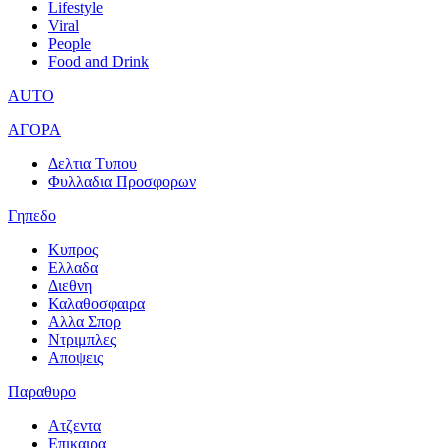
Lifestyle
Viral
People
Food and Drink
AUTO
ΑΓΟΡΑ
Δελτια Τυπου
Φυλλαδια Προσφορων
Γηπεδο
Κυπρος
Ελλαδα
Διεθνη
Καλαθοσφαιρα
Αλλα Σπορ
Ντριμπλες
Αποψεις
Παραθυρο
Ατζεντα
Επικαιρα