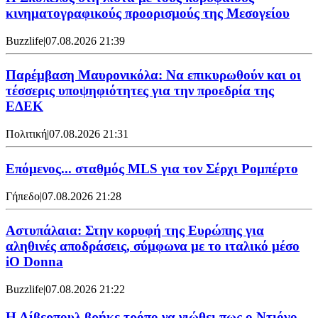
κινηματογραφικούς προορισμούς της Μεσογείου
Buzzlife
|
07.08.2026 21:39
Παρέμβαση Μαυρονικόλα: Να επικυρωθούν και οι
τέσσερις υποψηφιότητες για την προεδρία της
ΕΔΕΚ
Πολιτική
|
07.08.2026 21:31
Επόμενος... σταθμός MLS για τον Σέρχι Ρομπέρτο
Γήπεδο
|
07.08.2026 21:28
Αστυπάλαια: Στην κορυφή της Ευρώπης για
αληθινές αποδράσεις, σύμφωνα με το ιταλικό μέσο
iO Donna
Buzzlife
|
07.08.2026 21:22
Η Λίβερπουλ βρήκε τρόπο να νιώθει πως ο Ντιόγο