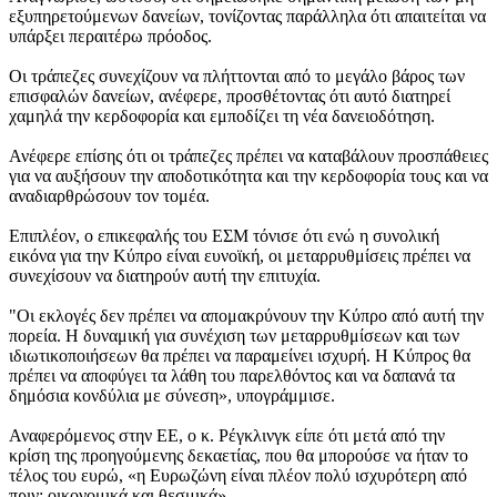
εξυπηρετούμενων δανείων, τονίζοντας παράλληλα ότι απαιτείται να
υπάρξει περαιτέρω πρόοδος.
Οι τράπεζες συνεχίζουν να πλήττονται από το μεγάλο βάρος των
επισφαλών δανείων, ανέφερε, προσθέτοντας ότι αυτό διατηρεί
χαμηλά την κερδοφορία και εμποδίζει τη νέα δανειοδότηση.
Ανέφερε επίσης ότι οι τράπεζες πρέπει να καταβάλουν προσπάθειες
για να αυξήσουν την αποδοτικότητα και την κερδοφορία τους και να
αναδιαρθρώσουν τον τομέα.
Επιπλέον, ο επικεφαλής του ΕΣΜ τόνισε ότι ενώ η συνολική
εικόνα για την Κύπρο είναι ευνοϊκή, οι μεταρρυθμίσεις πρέπει να
συνεχίσουν να διατηρούν αυτή την επιτυχία.
"Οι εκλογές δεν πρέπει να απομακρύνουν την Κύπρο από αυτή την
πορεία. Η δυναμική για συνέχιση των μεταρρυθμίσεων και των
ιδιωτικοποιήσεων θα πρέπει να παραμείνει ισχυρή. Η Κύπρος θα
πρέπει να αποφύγει τα λάθη του παρελθόντος και να δαπανά τα
δημόσια κονδύλια με σύνεση», υπογράμμισε.
Αναφερόμενος στην ΕΕ, ο κ. Ρέγκλινγκ είπε ότι μετά από την
κρίση της προηγούμενης δεκαετίας, που θα μπορούσε να ήταν το
τέλος του ευρώ, «η Ευρωζώνη είναι πλέον πολύ ισχυρότερη από
πριν: οικονομικά και θεσμικά».