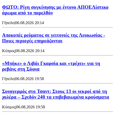
ΦΩΤΟ: Ρίγη συγκίνησης με έντονο ΑΠΟΕΛίστικο
άρωμα από το παρελθόν
Γήπεδο
|
06.08.2026 20:14
Αποκοπές ρεύματος σε γειτονιές της Λευκωσίας -
Ποιες περιοχές επηρεάζονται
Κύπρος
|
06.08.2026 20:14
«Μπήκε» ο Λιβάι Γκαρσία και «τρέχει» για τη
ρεβάνς στη Σόφια
Γήπεδο
|
06.08.2026 19:58
Συναγερμός στο Τσαντ: Στους 13 οι νεκροί από τη
χολέρα – Σχεδόν 240 τα επιβεβαιωμένα κρούσματα
Κόσμος
|
06.08.2026 19:58