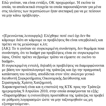
Εδώ γινόταν, ναι είναι εντάξει, ΟΚ προχωρούμε. Ή εκείνα τα
οποία, τα αποδεικτικά στοιχεία τα οποία παρουσιάζονταν για μένα
στις πλείστες των περιπτώσεων ήταν ανεπαρκή για να με πείσουν
να μην κάνω πρόβλεψη».
«[Ερευνώντας λειτουργός]: Ελέχθηκε ποτέ εκεί όχι δεν θα
κάμουμε διότι αν κάμουμε οι προβλέψεις θα είναι υπερβολικές και
πρέπει να τις μειώσουμε κ.λπ;
[ΑΚ]: Το τι γινόταν σε συγκεκριμένη συνάντηση, δεν θυμάμαι ποια
συνάντηση, ότι το budget για προβλέψεις είναι σε συγκεκριμένο
ύψος. Οπότε πρέπει να βρούμε τρόπο να είμαστε σε εκείνο το
budget».
Η συγκεκριμένη εντολή, δηλαδή οι προβλέψεις να διαμορφώνονται
με βάση τον προϋπολογισμό της τράπεζας και όχι την πραγματική
κατάσταση του πελάτη, αποδίδεται στον τότε ανώτερο γενικό
διευθυντή Συγκροτήματος Οικονομικής Διεύθυνσης και
Στρατηγικής Χρίστη Χατζημιτσή.
Χαρακτηριστική είναι και η επιστολή της ΚΤΚ προς την Τράπεζα
ημερομηνίας 9 Απριλίου 2010, στην οποία αναφέρονται τα εξής:
«Παρατηρήθηκε η ενσυνείδητη προσπάθεια της τράπεζας να προβεί
σε ρύθμιση λογαριασμών ώστε να μην ταξινομηθούν ως μη
εξυπηρετούμενα».