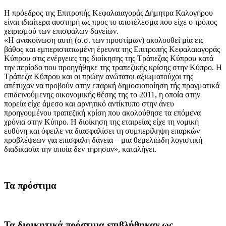
Η πρόεδρος της Επιτροπής Κεφαλαιαγοράς Δήμητρα Καλογήρου
είναι ιδιαίτερα αυστηρή ως προς το αποτέλεσμα που είχε ο τρόπος
χειρισμού των επισφαλών δανείων.
«Η ανακοίνωση αυτή (σ.σ. των προστίμων) ακολουθεί μία εις
βάθος και εμπεριστατωμένη έρευνα της Επιτροπής Κεφαλαιαγοράς
Κύπρου στις ενέργειες της διοίκησης της Τράπεζας Κύπρου κατά
την περίοδο που προηγήθηκε της τραπεζικής κρίσης στην Κύπρο. Η
Τράπεζα Κύπρου και οι πρώην ανώτατοι αξιωματούχοι της
απέτυχαν να προβούν στην επαρκή δημοσιοποίηση τής πραγματικά
επιδεινούμενης οικονομικής θέσης της το 2011, η οποία στην
πορεία είχε άμεσο και αρνητικό αντίκτυπο στην άνευ
προηγουμένου τραπεζική κρίση που ακολούθησε τα επόμενα
χρόνια στην Κύπρο. Η διοίκηση της εταιρείας είχε τη νομική
ευθύνη και όφειλε να διασφαλίσει τη συμπερίληψη επαρκών
προβλέψεων για επισφαλή δάνεια – μια θεμελιώδη λογιστική
διαδικασία την οποία δεν τήρησαν», καταλήγει.
Τα πρόστιμα
Τα διοικητικά πρόστιμα επιβλήθηκαν ως