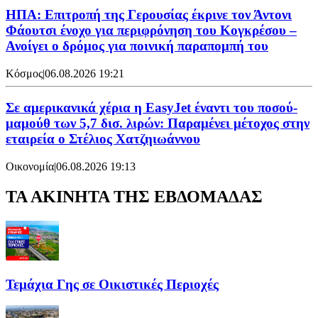
ΗΠΑ: Επιτροπή της Γερουσίας έκρινε τον Άντονι
Φάουτσι ένοχο για περιφρόνηση του Κογκρέσου –
Ανοίγει ο δρόμος για ποινική παραπομπή του
Κόσμος
|
06.08.2026 19:21
Σε αμερικανικά χέρια η EasyJet έναντι του ποσού-
μαμούθ των 5,7 δισ. λιρών: Παραμένει μέτοχος στην
εταιρεία ο Στέλιος Χατζηιωάννου
Οικονομία
|
06.08.2026 19:13
ΤΑ ΑΚΙΝΗΤΑ ΤΗΣ ΕΒΔΟΜΑΔΑΣ
Τεμάχια Γης σε Οικιστικές Περιοχές