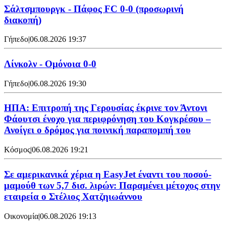
Σάλτσμπουργκ - Πάφος FC 0-0 (προσωρινή
διακοπή)
Γήπεδο
|
06.08.2026 19:37
Λίνκολν - Ομόνοια 0-0
Γήπεδο
|
06.08.2026 19:30
ΗΠΑ: Επιτροπή της Γερουσίας έκρινε τον Άντονι
Φάουτσι ένοχο για περιφρόνηση του Κογκρέσου –
Ανοίγει ο δρόμος για ποινική παραπομπή του
Κόσμος
|
06.08.2026 19:21
Σε αμερικανικά χέρια η EasyJet έναντι του ποσού-
μαμούθ των 5,7 δισ. λιρών: Παραμένει μέτοχος στην
εταιρεία ο Στέλιος Χατζηιωάννου
Οικονομία
|
06.08.2026 19:13