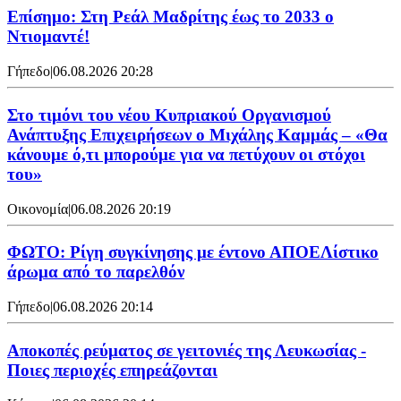
Επίσημο: Στη Ρεάλ Μαδρίτης έως το 2033 ο
Ντιομαντέ!
Γήπεδο
|
06.08.2026 20:28
Στο τιμόνι του νέου Κυπριακού Οργανισμού
Ανάπτυξης Επιχειρήσεων ο Μιχάλης Καμμάς – «Θα
κάνουμε ό,τι μπορούμε για να πετύχουν οι στόχοι
του»
Οικονομία
|
06.08.2026 20:19
ΦΩΤΟ: Ρίγη συγκίνησης με έντονο ΑΠΟΕΛίστικο
άρωμα από το παρελθόν
Γήπεδο
|
06.08.2026 20:14
Αποκοπές ρεύματος σε γειτονιές της Λευκωσίας -
Ποιες περιοχές επηρεάζονται