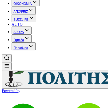
OIKONOMIA
ΑΠΟΨΕΙΣ
BUZZLIFE
AUTO
ΑΓΟΡΑ
Γηπεδο
Παραθυρο
Powered by