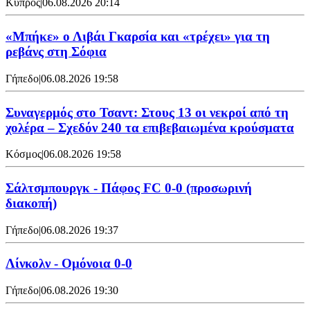
Κύπρος
|
06.08.2026 20:14
«Μπήκε» ο Λιβάι Γκαρσία και «τρέχει» για τη
ρεβάνς στη Σόφια
Γήπεδο
|
06.08.2026 19:58
Συναγερμός στο Τσαντ: Στους 13 οι νεκροί από τη
χολέρα – Σχεδόν 240 τα επιβεβαιωμένα κρούσματα
Κόσμος
|
06.08.2026 19:58
Σάλτσμπουργκ - Πάφος FC 0-0 (προσωρινή
διακοπή)
Γήπεδο
|
06.08.2026 19:37
Λίνκολν - Ομόνοια 0-0
Γήπεδο
|
06.08.2026 19:30