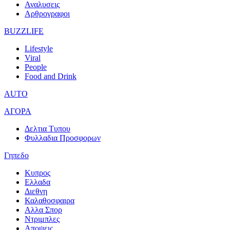
Αναλυσεις
Αρθρογραφοι
BUZZLIFE
Lifestyle
Viral
People
Food and Drink
AUTO
ΑΓΟΡΑ
Δελτια Τυπου
Φυλλαδια Προσφορων
Γηπεδο
Κυπρος
Ελλαδα
Διεθνη
Καλαθοσφαιρα
Αλλα Σπορ
Ντριμπλες
Αποψεις