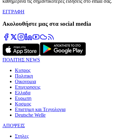
καθημερινά τις σημαντικότερες ειδήσεις στο email σας.
ΕΓΓΡΑΦΗ
Ακολουθήστε μας στα social media
ΠΟΛΙΤΗΣ NEWS
Κυπρος
Πολιτικη
Οικονομια
Επιχειρησεις
Ελλαδα
Ευρωπη
Κοσμος
Επιστημη και Τεχνολογια
Deutsche Welle
ΑΠΟΨΕΙΣ
Στηλες