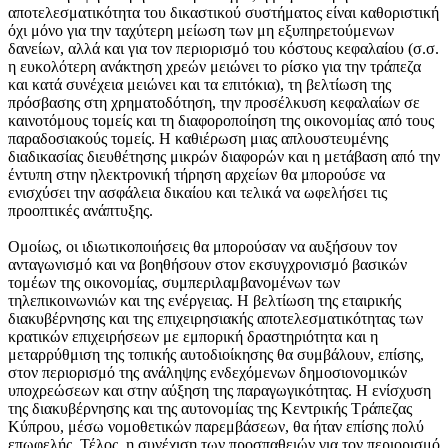
αποτελεσματικότητα του δικαστικού συστήματος είναι καθοριστική
όχι μόνο για την ταχύτερη μείωση των μη εξυπηρετούμενων
δανείων, αλλά και για τον περιορισμό του κόστους κεφαλαίου (σ.σ.
η ευκολότερη ανάκτηση χρεών μειώνει το ρίσκο για την τράπεζα
και κατά συνέχεια μειώνει και τα επιτόκια), τη βελτίωση της
πρόσβασης στη χρηματοδότηση, την προσέλκυση κεφαλαίων σε
καινοτόμους τομείς και τη διαφοροποίηση της οικονομίας από τους
παραδοσιακούς τομείς. Η καθιέρωση μιας απλουστευμένης
διαδικασίας διευθέτησης μικρών διαφορών και η μετάβαση από την
έντυπη στην ηλεκτρονική τήρηση αρχείων θα μπορούσε να
ενισχύσει την ασφάλεια δικαίου και τελικά να ωφελήσει τις
προοπτικές ανάπτυξης.
Ομοίως, οι ιδιωτικοποιήσεις θα μπορούσαν να αυξήσουν τον
ανταγωνισμό και να βοηθήσουν στον εκσυγχρονισμό βασικών
τομέων της οικονομίας, συμπεριλαμβανομένων των
τηλεπικοινωνιών και της ενέργειας. Η βελτίωση της εταιρικής
διακυβέρνησης και της επιχειρησιακής αποτελεσματικότητας των
κρατικών επιχειρήσεων με εμπορική δραστηριότητα και η
μεταρρύθμιση της τοπικής αυτοδιοίκησης θα συμβάλουν, επίσης,
στον περιορισμό της ανάληψης ενδεχόμενων δημοσιονομικών
υποχρεώσεων και στην αύξηση της παραγωγικότητας. Η ενίσχυση
της διακυβέρνησης και της αυτονομίας της Κεντρικής Τράπεζας
Κύπρου, μέσω νομοθετικών παρεμβάσεων, θα ήταν επίσης πολύ
επωφελής. Τέλος, η συνέχιση των προσπαθειών για τον περιορισμό