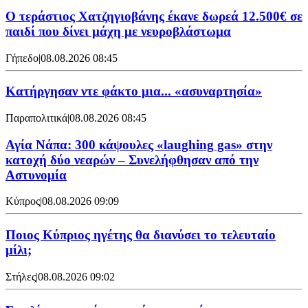
Ο τεράστιος Χατζηγιοβάνης έκανε δωρεά 12.500€ σε
παιδί που δίνει μάχη με νευροβλάστωμα
Γήπεδο
|
08.08.2026 08:45
Κατήργησαν ντε φάκτο μια... «ασυναρτησία»
Παραπολιτικά
|
08.08.2026 08:45
Αγία Νάπα: 300 κάψουλες «laughing gas» στην
κατοχή δύο νεαρών – Συνελήφθησαν από την
Αστυνομία
Κύπρος
|
08.08.2026 09:09
Ποιος Κύπριος ηγέτης θα διανύσει το τελευταίο
μίλι;
Στήλες
|
08.08.2026 09:02