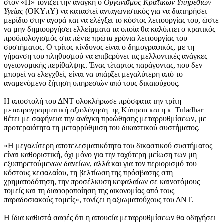
στον «Π» τονίζει την ανάγκη ο
Οργανισμός Κρατικών Υπηρεσιών
Υγείας
(ΟΚΥπΥ) να καταστεί ανταγωνιστικός για να διατηρήσει
μερίδιο στην αγορά και να ελέγξει το κόστος λειτουργίας του, ώστε
να μην δημιουργήσει ελλείμματα τα οποία θα καλύπτει ο κρατικός
προϋπολογισμός στα πέντε πρώτα χρόνια λειτουργίας του
συστήματος. Ο τρίτος κίνδυνος είναι ο δημογραφικός, με τη
γήρανση του πληθυσμού να επιβαρύνει τις μελλοντικές ανάγκες
υγειονομικής περίθαλψης. Ένας τέταρτος παράγοντας, που δεν
μπορεί να ελεγχθεί, είναι να υπάρξει μεγαλύτερη από το
αναμενόμενο ζήτηση υπηρεσιών από τους δικαιούχους.
Η αποστολή του ΔΝΤ ολοκλήρωσε πρόσφατα την τρίτη
μεταπρογραμματική αξιολόγηση της Κύπρου και η κ. Tuladhar
θέτει με σαφήνεια την ανάγκη προώθησης μεταρρυθμίσεων, με
προτεραιότητα τη μεταρρύθμιση του δικαστικού συστήματος.
«Η μεγαλύτερη αποτελεσματικότητα του δικαστικού συστήματος
είναι καθοριστική, όχι μόνο για την ταχύτερη μείωση των μη
εξυπηρετούμενων δανείων, αλλά και για τον περιορισμό του
κόστους κεφαλαίου, τη βελτίωση της πρόσβασης στη
χρηματοδότηση, την προσέλκυση κεφαλαίων σε καινοτόμους
τομείς και τη διαφοροποίηση της οικονομίας από τους
παραδοσιακούς τομείς», τονίζει η αξιωματούχους του ΔΝΤ.
Η ίδια καθιστά σαφές ότι η απουσία μεταρρυθμίσεων θα οδηγήσει