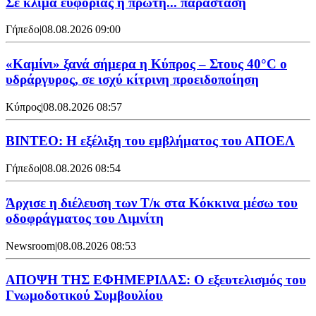
Σε κλίμα ευφορίας η πρώτη... παράσταση
Γήπεδο
|
08.08.2026 09:00
«Καμίνι» ξανά σήμερα η Κύπρος – Στους 40°C ο
υδράργυρος, σε ισχύ κίτρινη προειδοποίηση
Κύπρος
|
08.08.2026 08:57
ΒΙΝΤΕΟ: Η εξέλιξη του εμβλήματος του ΑΠΟΕΛ
Γήπεδο
|
08.08.2026 08:54
Άρχισε η διέλευση των Τ/κ στα Κόκκινα μέσω του
οδοφράγματος του Λιμνίτη
Newsroom
|
08.08.2026 08:53
ΑΠΟΨΗ ΤΗΣ ΕΦΗΜΕΡΙΔΑΣ: Ο εξευτελισμός του
Γνωμοδοτικού Συμβουλίου