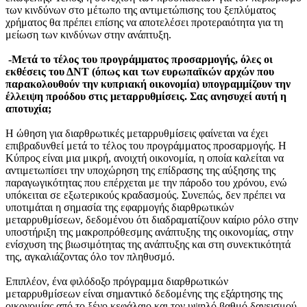
των κινδύνων στο μέτωπο της αντιμετώπισης του ξεπλύματος
χρήματος θα πρέπει επίσης να αποτελέσει προτεραιότητα για τη
μείωση των κινδύνων στην ανάπτυξη.
-Μετά το τέλος του προγράμματος προσαρμογής, όλες οι
εκθέσεις του ΔΝΤ (όπως και των ευρωπαϊκών αρχών που
παρακολουθούν την κυπριακή οικονομία) υπογραμμίζουν την
έλλειψη προόδου στις μεταρρυθμίσεις. Σας ανησυχεί αυτή η
αποτυχία;
Η ώθηση για διαρθρωτικές μεταρρυθμίσεις φαίνεται να έχει
επιβραδυνθεί μετά το τέλος του προγράμματος προσαρμογής. Η
Κύπρος είναι μια μικρή, ανοιχτή οικονομία, η οποία καλείται να
αντιμετωπίσει την υποχώρηση της επίδρασης της αύξησης της
παραγωγικότητας που επέρχεται με την πάροδο του χρόνου, ενώ
υπόκειται σε εξωτερικούς κραδασμούς. Συνεπώς, δεν πρέπει να
υποτιμάται η σημασία της εφαρμογής διαρθρωτικών
μεταρρυθμίσεων, δεδομένου ότι διαδραματίζουν καίριο ρόλο στην
υποστήριξη της μακροπρόθεσμης ανάπτυξης της οικονομίας, στην
ενίσχυση της βιωσιμότητας της ανάπτυξης και στη συνεκτικότητά
της, αγκαλιάζοντας όλο τον πληθυσμό.
Επιπλέον, ένα φιλόδοξο πρόγραμμα διαρθρωτικών
μεταρρυθμίσεων είναι σημαντικό δεδομένης της εξάρτησης της
οικονομίας από το ξένο κεφάλαιο και τον υψηλό βαθμό δανεισμού