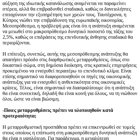
αύξηση της ιδιωτικής κατανάλωσης αναμένεται να παραμείνει
στέρεα, αλλά θα επιβραδυνθεί σταδιακά, καθώς οι δανειολήπτες
επιταχύνουν την εξυπηρέτηση των χρεών τους. Ταυτόχρονα, η
Κύπρος νιώθει την επιβράδυνση της ευρωπαϊκής οικονομίας.
Μεσοπρόθεσμα, η πρόβλεψή μας είναι ότι η ανάπτυξη αναμένεται
να μειωθεί στο μακροπρόθεσμο δυνητικό ποσοστό της τάξης του
2,5%, καθώς οι επιδράσεις της επενδυτικής άνθησης σταδιακά θα
περιορίζονται.
Η επίτευξη, συνεπώς, αυτής της μεσοπρόθεσμης ανάπτυξης θα
απαιτήσει πρόοδο στις διαρθρωτικές μεταρρυθμίσεις, όπως στο
δικαστικό σώμα, στη δημόσια διοίκηση, στις κρατικές επιχειρήσεις
προκειμένου να ενισχυθεί περαιτέρω το επενδυτικό κλίμα. Είναι
επίσης σημαντικό να διαφοροποιηθούν οι πηγές της οικονομικής
ανάπτυξης για να ενισχυθεί η ανθεκτικότητα στις οικονομικές
κρίσεις. Τέλος, είναι σημαντικό να διασφαλίσουμε ότι η ανάπτυξη
θα είναι συνεκτική, δηλαδή θα είναι κοινή για όλους, να τη νιώθουν
όλοι, ώστε να είναι βιώσιμη.
-Ποιες μεταρρυθμίσεις πρέπει να υλοποιηθούν κατά
προτεραιότητα;
Η μεταρρυθμιστική προσπάθεια πρέπει να επικεντρωθεί σε τομείς
στους οποίους η επίπτωση στη μακροπρόθεσμη δυνητική ανάπτυξη
θα είναι η υψηλότερη. Για παράδειγμα, η μεγαλύτερη