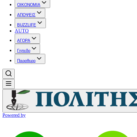
OIKONOMIA
ΑΠΟΨΕΙΣ
BUZZLIFE
AUTO
ΑΓΟΡΑ
Γηπεδο
Παραθυρο
Powered by