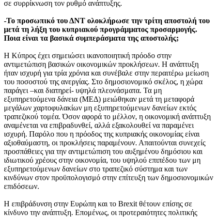
σε συρρίκνωση τον ρυθμό ανάπτυξης.
-Το προσωπικό του ΔΝΤ ολοκλήρωσε την τρίτη αποστολή του
μετά τη λήξη του κυπριακού προγράμματος προσαρμογής.
Ποια είναι τα βασικά συμπεράσματα της αποστολής;
Η Κύπρος έχει σημειώσει ικανοποιητική πρόοδο στην
αντιμετώπιση βασικών οικονομικών προκλήσεων. Η ανάπτυξη
ήταν ισχυρή για τρία χρόνια και συνέβαλε στην περαιτέρω μείωση
του ποσοστού της ανεργίας. Στο δημοσιονομικό σκέλος, η χώρα
παράγει –και διατηρεί- υψηλά πλεονάσματα. Τα μη
εξυπηρετούμενα δάνεια (ΜΕΔ) μειώθηκαν μετά τη μεταφορά
μεγάλων χαρτοφυλακίων μη εξυπηρετούμενων δανείων εκτός
τραπεζικού τομέα. Όσον αφορά το μέλλον, η οικονομική ανάπτυξη
αναμένεται να επιβραδυνθεί, αλλά εξακολουθεί να παραμένει
ισχυρή. Παρόλο που η πρόοδος της κυπριακής οικονομίας είναι
αξιοθαύμαστη, οι προκλήσεις παραμένουν. Απαιτούνται συνεχείς
προσπάθειες για την αντιμετώπιση του αυξημένου δημόσιου και
ιδιωτικού χρέους στην οικονομία, του υψηλού επιπέδου των μη
εξυπηρετούμενων δανείων στο τραπεζικό σύστημα και των
κινδύνων στον προϋπολογισμό στην επίτευξη των δημοσιονομικών
επιδόσεων.
Η επιβράδυνση στην Ευρώπη και το Brexit θέτουν επίσης σε
κίνδυνο την ανάπτυξη. Επομένως, οι προτεραιότητες πολιτικής