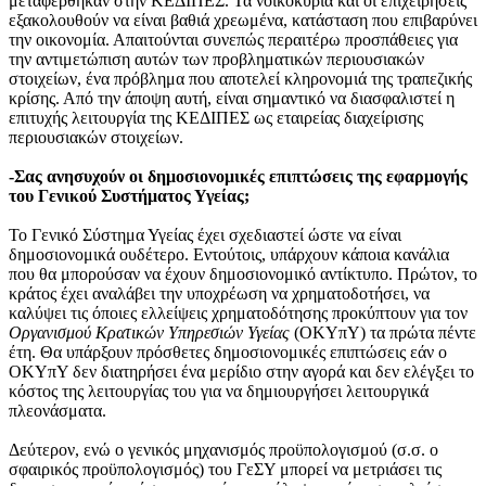
μεταφέρθηκαν στην ΚΕΔΙΠΕΣ. Τα νοικοκυριά και οι επιχειρήσεις
εξακολουθούν να είναι βαθιά χρεωμένα, κατάσταση που επιβαρύνει
την οικονομία. Απαιτούνται συνεπώς περαιτέρω προσπάθειες για
την αντιμετώπιση αυτών των προβληματικών περιουσιακών
στοιχείων, ένα πρόβλημα που αποτελεί κληρονομιά της τραπεζικής
κρίσης. Από την άποψη αυτή, είναι σημαντικό να διασφαλιστεί η
επιτυχής λειτουργία της ΚΕΔΙΠΕΣ ως εταιρείας διαχείρισης
περιουσιακών στοιχείων.
-Σας ανησυχούν οι δημοσιονομικές επιπτώσεις της εφαρμογής
του Γενικού Συστήματος Υγείας;
Το Γενικό Σύστημα Υγείας έχει σχεδιαστεί ώστε να είναι
δημοσιονομικά ουδέτερο. Εντούτοις, υπάρχουν κάποια κανάλια
που θα μπορούσαν να έχουν δημοσιονομικό αντίκτυπο. Πρώτον, το
κράτος έχει αναλάβει την υποχρέωση να χρηματοδοτήσει, να
καλύψει τις όποιες ελλείψεις χρηματοδότησης προκύπτουν για τον
Οργανισμού Κρατικών Υπηρεσιών Υγείας
(ΟΚΥπΥ) τα πρώτα πέντε
έτη. Θα υπάρξουν πρόσθετες δημοσιονομικές επιπτώσεις εάν ο
ΟΚΥπΥ δεν διατηρήσει ένα μερίδιο στην αγορά και δεν ελέγξει το
κόστος της λειτουργίας του για να δημιουργήσει λειτουργικά
πλεονάσματα.
Δεύτερον, ενώ ο γενικός μηχανισμός προϋπολογισμού (σ.σ. ο
σφαιρικός προϋπολογισμός) του ΓεΣΥ μπορεί να μετριάσει τις