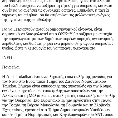
δημοσιονομικές πιέσεις, η ευρύτερη κάλυψη υγείας στο πλαίσιο
του ΓεΣΥ ενδέχεται να αυξήσει τη ζήτηση για υπηρεσίες και κατά
συνέπεια να αυξήσει τις συνολικές δαπάνες. Επιπλέον, η ταχεία
γήρανση του πληθυσμού θα επιβαρύνει τις μελλοντικές ανάγκες
της υγειονομικής περίθαλψης.
Για να μετριαστούν αυτοί οι δημοσιονομικοί κίνδυνοι, είναι
σημαντικό να διασφαλιστεί ότι ο ΟΚΚπΥ θα αυξήσει με επιτυχία
την παραγωγικότητα των δημόσιων φορέων παροχής υγειονομικής
περίθαλψης και θα διατηρήσει ένα μερίδιο στην αγορά υπηρεσιών
υγείας, ώστε η λειτουργία του να παράγει πλεονάσματα.
INFO
Ποια είναι
Η Anita Tuladhar είναι αναπληρωτής επικεφαλής της μονάδας για
τον Νότο στο Ευρωπαϊκό Τμήμα του Διεθνούς Νομισματικού
Ταμείου. Σήμερα είναι επικεφαλής της αποστολής για την Κύπρο,
ενώ έχει υπηρετήσει ως επικεφαλής των αποστολών για την
Αλβανία και τη Μάλτα και ως αναπληρωτής επικεφαλής αποστολής
για την Ουκρανία. Στο Ευρωπαϊκό Τμήμα εργάστηκε στην Ιταλία,
την Τσεχία, τη Βόρεια Μακεδονία, τη Ρουμανία και τη Σλοβενία.
Έχει, επίσης, εργαστεί στο Τμήμα Δημοσιονομικών Υποθέσεων
και στο Τμήμα Νομισματικής και Κεφαλαιαγορών του ΔΝΤ, όπου