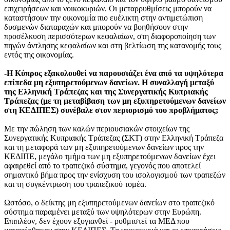
επιχειρήσεων και νοικοκυριών. Οι μεταρρυθμίσεις μπορούν να
καταστήσουν την οικονομία πιο ευέλικτη στην αντιμετώπιση
δυσμενών διαταραχών και μπορούν να βοηθήσουν στην
προσέλκυση περισσότερων κεφαλαίων, στη διαφοροποίηση των
πηγών άντλησης κεφαλαίων και στη βελτίωση της κατανομής τους
εντός της οικονομίας.
-Η Κύπρος εξακολουθεί να παρουσιάζει ένα από τα υψηλότερα
επίπεδα μη εξυπηρετούμενων δανείων. Η συναλλαγή μεταξύ
της Ελληνική Τράπεζας και της Συνεργατικής Κυπριακής
Τράπεζας (με τη μεταβίβαση των μη εξυπηρετούμενων δανείων
στη ΚΕΔΙΠΕΣ) συνέβαλε στον περιορισμό του προβλήματος;
Με την πώληση των καλών περιουσιακών στοιχείων της
Συνεργατικής Κυπριακής Τράπεζας
(
ΣΚΤ) στην Ελληνική Τράπεζα
και τη μεταφορά των μη εξυπηρετούμενων δανείων προς την
ΚΕΔΙΠΕ, μεγάλο τμήμα των μη εξυπηρετούμενων δανείων έχει
αφαιρεθεί από το τραπεζικό σύστημα, γεγονός που αποτελεί
σημαντικό βήμα προς την ενίσχυση του ισολογισμού των τραπεζών
και τη συγκέντρωση του τραπεζικού τομέα.
Ωστόσο, ο δείκτης μη εξυπηρετούμενων δανείων στο τραπεζικό
σύστημα παραμένει μεταξύ των υψηλότερων στην Ευρώπη.
Επιπλέον, δεν έχουν εξυγιανθεί - ρυθμιστεί τα ΜΕΔ που