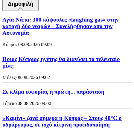
Δημοφιλή
Αγία Νάπα: 300 κάψουλες «laughing gas» στην
κατοχή δύο νεαρών – Συνελήφθησαν από την
Αστυνομία
Κύπρος
|
08.08.2026 09:09
Ποιος Κύπριος ηγέτης θα διανύσει το τελευταίο
μίλι;
Στήλες
|
08.08.2026 09:02
Σε κλίμα ευφορίας η πρώτη... παράσταση
Γήπεδο
|
08.08.2026 09:00
«Καμίνι» ξανά σήμερα η Κύπρος – Στους 40°C ο
υδράργυρος, σε ισχύ κίτρινη προειδοποίηση