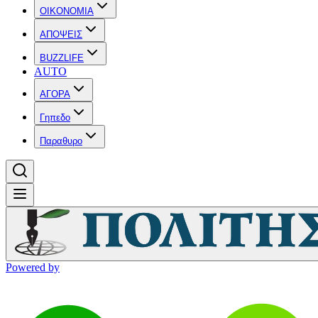
OIKONOMIA
ΑΠΟΨΕΙΣ
BUZZLIFE
AUTO
ΑΓΟΡΑ
Γηπεδο
Παραθυρο
Powered by