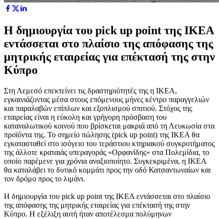
Η δημιουργία του pick up point της ΙΚΕΑ
εντάσσεται στο πλαίσιο της απόφασης της
μητρικής εταιρείας για επέκτασή της στην
Κύπρο
Στη Λεμεσό επεκτείνει τις δραστηριότητές της η ΙΚΕA,
εγκαινιάζοντας μέσα στους επόμενους μήνες κέντρο παραγγελιών
και παραλαβών επίπλων και εξοπλισμού σπιτιού. Στόχος της
εταιρείας είναι η εύκολη και γρήγορη πρόσβαση του
καταναλωτικού κοινού που βρίσκεται μακριά από τη Λευκωσία στα
προϊόντα της. Το σημείο πώλησης (pick up point) της ΙΚΕΑ θα
εγκατασταθεί στο ισόγειο του τεράστιου κτηριακού συγκροτήματος
της άλλοτε κραταιάς υπεραγοράς «Ορφανίδης» στα Πολεμίδια, το
οποίο παρέμενε για χρόνια αναξιοποίητο. Συγκεκριμένα, η ΙΚΕΑ
θα καταλάβει το δυτικό κομμάτι προς την οδό Κατσαντωναίων και
τον δρόμο προς το λιμάνι.
Η δημιουργία του pick up point της ΙΚΕΑ εντάσσεται στο πλαίσιο
της απόφασης της μητρικής εταιρείας για επέκτασή της στην
Κύπρο. Η εξέλιξη αυτή ήταν αποτέλεσμα πολύμηνων