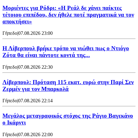
Μοριέντες για Ρόδρι: «Η Ρεάλ δε χάνει παίκτες
τέτοιου επιπέδου, δεν ήθελε ποτέ πραγματικά να τον
αποκτήσει»
Γήπεδο
|
07.08.2026 23:00
Η Λίβερπουλ βρήκε τρόπο να νιώθει πως ο Ντιόγο
Ζότα θα είναι πάντοτε κοντά της...
Γήπεδο
|
07.08.2026 22:30
Λίβερπουλ: Πρόταση 115 εκατ. ευρώ στην Παρί Σεν
Ζερμέν για τον Μπαρκολά
Γήπεδο
|
07.08.2026 22:14
Μεγάλος μεταγραφικός στόχος της Ράγιο Βαγεκάνο
ο Ικάρντι
Γήπεδο
|
07.08.2026 22:00