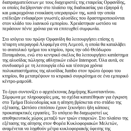
διαπραγματεύσεων με τους διαχειριστές της εταιρείας Ορφανίδης,
οι οποίες διεξάγονταν στο πλαίσιο της διαδικασίας για εξαγορά ή
και μακροχρόνια ενοικίαση υπεραγορών της, κατά την οποία
επέδειξαν ενδιαφέρον γνωστές αλυσίδες που δραστηριοποιούνται
στον κλάδο του λιανικού εμπορίου. Χρειάστηκαν ωστόσο να
περάσουν πέντε χρόνια για να επιτευχθεί συμφωνία.
Στο ισόγειο του πρώην Ορφανίδη θα λειτουργήσει επίσης η
τέταρτη υπεραγορά Αλφαμέγα στη Λεμεσό, η οποία θα καταλάβει
το ανατολικό τμήμα του κτηρίου, προς την οδό Θεόδωρου
Ποταμιάνου, ενώ στο κεντρικό σκέλος θα λειτουργήσει κατάστημα
της αλυσίδας πώλησης αθλητικών ειδών Intersport. Όλα αυτά, σε
συνδυασμό με τη λειτουργία εδώ και τέσσερα χρόνια
πολυκαταστήματος της αλυσίδας Jumbo στον πρώτο όροφο του
κτηρίου, θα μετατρέψουν το κτιριακό συγκρότημα σε ένα εμπορικό
κέντρο-μαμούθ.
Το έργο συντονίζει ο αρχιτέκτονας Δημήτρης Κωνσταντίνου.
Σύμφωνα με πληροφορίες μας, τα σχέδια κατατέθηκαν για έγκριση
στο Τμήμα Πολεοδομίας και η αίτηση βρίσκεται στο στάδιο της
εξέτασης. Ωστόσο επιτόπου έχουν ξεκινήσει ήδη κάποιες
προκαταρκτικές εργασίες. Το υπόγειο θα διαχωριστεί ως
αποθηκευτικός χώρος μεταξύ των τριών εταιρειών. Στο πλαίσιο της
εξέτασης της αίτησης στον Φορέα Κυκλοφοριακών Μελετών,
αναμένεται να ληφθούν μέτρα κυκλοφοριακής ύφεσης της