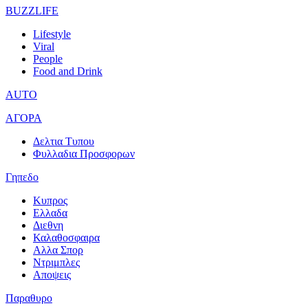
BUZZLIFE
Lifestyle
Viral
People
Food and Drink
AUTO
ΑΓΟΡΑ
Δελτια Τυπου
Φυλλαδια Προσφορων
Γηπεδο
Κυπρος
Ελλαδα
Διεθνη
Καλαθοσφαιρα
Αλλα Σπορ
Ντριμπλες
Αποψεις
Παραθυρο