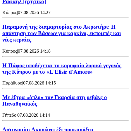
Ραφαήλ [ηχητικό]
Κύπρος
|
07.08.2026 14:27
Παραμονή της διαμαρτυρίας στο Ακρωτήρι: Η
απάντηση των Βάσεων για καρκίνο, εκπομπές και
νέες κεραίες
Κύπρος
|
07.08.2026 14:18
Η Πάφος υποδέχεται το κορυφαίο λυρικό γεγονός
της Κύπρου με το «L'Elisir d'Amore»
Παράθυρο
|
07.08.2026 14:15
Mε έξτρα «όπλο» τον Γκαρσία στη ρεβάνς ο
Παναθηναϊκός
Γήπεδο
|
07.08.2026 14:14
Αστυνομία: Ακυρώνει έξι προκηρύξεις