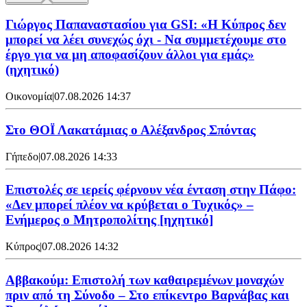
Γιώργος Παπαναστασίου για GSI: «Η Κύπρος δεν
μπορεί να λέει συνεχώς όχι - Να συμμετέχουμε στο
έργο για να μη αποφασίζουν άλλοι για εμάς»
(ηχητικό)
Οικονομία
|
07.08.2026 14:37
Στο ΘΟΪ Λακατάμιας ο Αλέξανδρος Σπόντας
Γήπεδο
|
07.08.2026 14:33
Επιστολές σε ιερείς φέρνουν νέα ένταση στην Πάφο:
«Δεν μπορεί πλέον να κρύβεται ο Τυχικός» –
Ενήμερος ο Μητροπολίτης [ηχητικό]
Κύπρος
|
07.08.2026 14:32
Αββακούμ: Επιστολή των καθαιρεμένων μοναχών
πριν από τη Σύνοδο – Στο επίκεντρο Βαρνάβας και