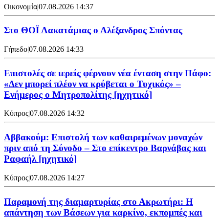
Οικονομία
|
07.08.2026 14:37
Στο ΘΟΪ Λακατάμιας ο Αλέξανδρος Σπόντας
Γήπεδο
|
07.08.2026 14:33
Επιστολές σε ιερείς φέρνουν νέα ένταση στην Πάφο:
«Δεν μπορεί πλέον να κρύβεται ο Τυχικός» –
Ενήμερος ο Μητροπολίτης [ηχητικό]
Κύπρος
|
07.08.2026 14:32
Αββακούμ: Επιστολή των καθαιρεμένων μοναχών
πριν από τη Σύνοδο – Στο επίκεντρο Βαρνάβας και
Ραφαήλ [ηχητικό]
Κύπρος
|
07.08.2026 14:27
Παραμονή της διαμαρτυρίας στο Ακρωτήρι: Η
απάντηση των Βάσεων για καρκίνο, εκπομπές και