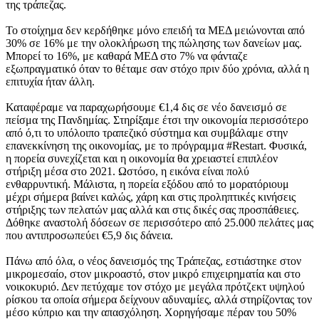
της τράπεζας.
Το στοίχημα δεν κερδήθηκε μόνο επειδή τα ΜΕΔ μειώνονται από
30% σε 16% με την ολοκλήρωση της πώλησης των δανείων μας.
Μπορεί το 16%, με καθαρά ΜΕΔ στο 7% να φάνταζε
εξωπραγματικό όταν το θέταμε σαν στόχο πριν δύο χρόνια, αλλά η
επιτυχία ήταν άλλη.
Καταφέραμε να παραχωρήσουμε €1,4 δις σε νέο δανεισμό σε
πείσμα της Πανδημίας. Στηρίξαμε έτσι την οικονομία περισσότερο
από ό,τι το υπόλοιπο τραπεζικό σύστημα και συμβάλαμε στην
επανεκκίνηση της οικονομίας, με το πρόγραμμα #Restart. Φυσικά,
η πορεία συνεχίζεται και η οικονομία θα χρειαστεί επιπλέον
στήριξη μέσα στο 2021. Ωστόσο, η εικόνα είναι πολύ
ενθαρρυντική. Μάλιστα, η πορεία εξόδου από το μορατόριουμ
μέχρι σήμερα βαίνει καλώς, χάρη και στις προληπτικές κινήσεις
στήριξης των πελατών μας αλλά και στις δικές σας προσπάθειες.
Δόθηκε αναστολή δόσεων σε περισσότερο από 25.000 πελάτες μας
που αντιπροσωπεύει €5,9 δις δάνεια.
Πάνω από όλα, ο νέος δανεισμός της Τράπεζας, εστιάστηκε στον
μικρομεσαίο, στον μικροαστό, στον μικρό επιχειρηματία και στο
νοικοκυριό. Δεν πετύχαμε τον στόχο με μεγάλα πρότζεκτ υψηλού
ρίσκου τα οποία σήμερα δείχνουν αδυναμίες, αλλά στηρίζοντας τον
μέσο κύπριο και την απασχόληση. Χορηγήσαμε πέραν του 50%