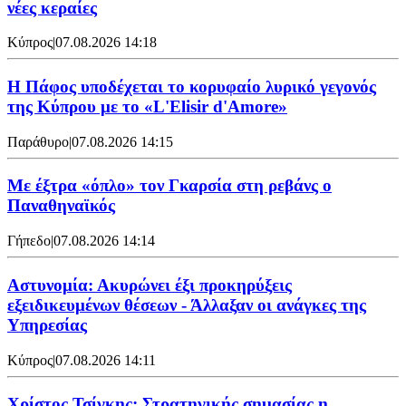
νέες κεραίες
Κύπρος
|
07.08.2026 14:18
Η Πάφος υποδέχεται το κορυφαίο λυρικό γεγονός
της Κύπρου με το «L'Elisir d'Amore»
Παράθυρο
|
07.08.2026 14:15
Mε έξτρα «όπλο» τον Γκαρσία στη ρεβάνς ο
Παναθηναϊκός
Γήπεδο
|
07.08.2026 14:14
Αστυνομία: Ακυρώνει έξι προκηρύξεις
εξειδικευμένων θέσεων - Άλλαξαν οι ανάγκες της
Υπηρεσίας
Κύπρος
|
07.08.2026 14:11
Χρίστος Τσίγκης: Στρατηγικής σημασίας η