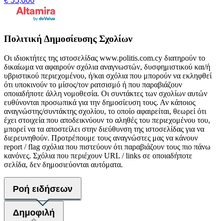
€ 55,000
Πολιτική Δημοσίευσης Σχολίων
Οι ιδιοκτήτες της ιστοσελίδας www.politis.com.cy διατηρούν το
δικαίωμα να αφαιρούν σχόλια αναγνωστών, δυσφημιστικού και/ή
υβριστικού περιεχομένου, ή/και σχόλια που μπορούν να εκληφθεί
ότι υποκινούν το μίσος/τον ρατσισμό ή που παραβιάζουν
οποιαδήποτε άλλη νομοθεσία. Οι συντάκτες των σχολίων αυτών
ευθύνονται προσωπικά για την δημοσίευση τους. Αν κάποιος
αναγνώστης/συντάκτης σχολίου, το οποίο αφαιρείται, θεωρεί ότι
έχει στοιχεία που αποδεικνύουν το αληθές του περιεχομένου του,
μπορεί να τα αποστείλει στην διεύθυνση της ιστοσελίδας για να
διερευνηθούν. Προτρέπουμε τους αναγνώστες μας να κάνουν
report / flag σχόλια που πιστεύουν ότι παραβιάζουν τους πιο πάνω
κανόνες. Σχόλια που περιέχουν URL / links σε οποιαδήποτε
σελίδα, δεν δημοσιεύονται αυτόματα.
Ροή ειδήσεων
Δημοφιλή