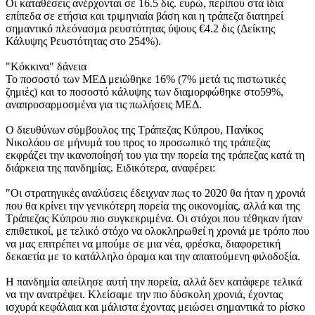
Οι καταθέσεις ανέρχονται σε 16.5 δις. ευρώ, περίπου στα ίδια
επίπεδα σε ετήσια και τριμηνιαία βάση και η τράπεζα διατηρεί
σημαντικό πλεόνασμα ρευστότητας ύψους €4.2 δις (Δείκτης
Κάλυψης Ρευστότητας στο 254%).
"Κόκκινα" δάνεια
Το ποσοστό των ΜΕΔ μειώθηκε 16% (7% μετά τις πιστωτικές
ζημιές) και το ποσοστό κάλυψης των διαμορφώθηκε στο59%,
αναπροσαρμοσμένα για τις πωλήσεις ΜΕΔ.
Ο διευθύνων σύμβουλος της Τράπεζας Κύπρου, Πανίκος
Νικολάου σε μήνυμά του προς το προσωπικό της τράπεζας
εκφράζει την ικανοποίησή του για την πορεία της τράπεζας κατά τη
διάρκεια της πανδημίας. Ειδικότερα, αναφέρει:
"Οι στρατηγικές αναλύσεις έδειχναν πως το 2020 θα ήταν η χρονιά
που θα κρίνει την γενικότερη πορεία της οικονομίας, αλλά και της
Τράπεζας Κύπρου πιο συγκεκριμένα. Οι στόχοι που τέθηκαν ήταν
επιθετικοί, με τελικό στόχο να ολοκληρωθεί η χρονιά με τρόπο που
να μας επιτρέπει να μπούμε σε μια νέα, φρέσκα, διαφορετική
δεκαετία με το κατάλληλο όραμα και την απαιτούμενη φιλοδοξία.
Η πανδημία απείλησε αυτή την πορεία, αλλά δεν κατάφερε τελικά
να την ανατρέψει. Κλείσαμε την πιο δύσκολη χρονιά, έχοντας
ισχυρά κεφάλαια και μάλιστα έχοντας μειώσει σημαντικά το ρίσκο