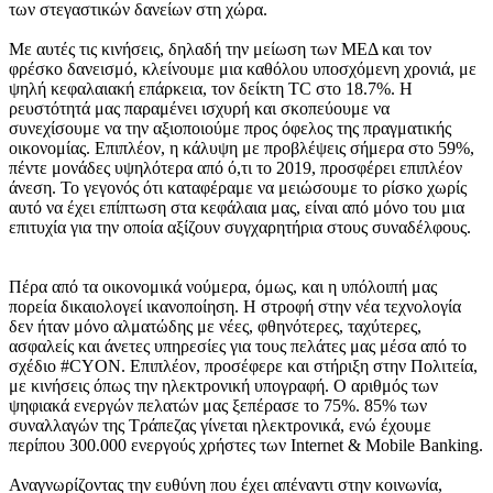
των στεγαστικών δανείων στη χώρα.
Με αυτές τις κινήσεις, δηλαδή την μείωση των ΜΕΔ και τον
φρέσκο δανεισμό, κλείνουμε μια καθόλου υποσχόμενη χρονιά, με
ψηλή κεφαλαιακή επάρκεια, τον δείκτη TC στο 18.7%. Η
ρευστότητά μας παραμένει ισχυρή και σκοπεύουμε να
συνεχίσουμε να την αξιοποιούμε προς όφελος της πραγματικής
οικονομίας. Επιπλέον, η κάλυψη με προβλέψεις σήμερα στο 59%,
πέντε μονάδες υψηλότερα από ό,τι το 2019, προσφέρει επιπλέον
άνεση. Το γεγονός ότι καταφέραμε να μειώσουμε το ρίσκο χωρίς
αυτό να έχει επίπτωση στα κεφάλαια μας, είναι από μόνο του μια
επιτυχία για την οποία αξίζουν συγχαρητήρια στους συναδέλφους.
Πέρα από τα οικονομικά νούμερα, όμως, και η υπόλοιπή μας
πορεία δικαιολογεί ικανοποίηση. Η στροφή στην νέα τεχνολογία
δεν ήταν μόνο αλματώδης με νέες, φθηνότερες, ταχύτερες,
ασφαλείς και άνετες υπηρεσίες για τους πελάτες μας μέσα από το
σχέδιο #CYON. Επιπλέον, προσέφερε και στήριξη στην Πολιτεία,
με κινήσεις όπως την ηλεκτρονική υπογραφή. Ο αριθμός των
ψηφιακά ενεργών πελατών μας ξεπέρασε το 75%. 85% των
συναλλαγών της Τράπεζας γίνεται ηλεκτρονικά, ενώ έχουμε
περίπου 300.000 ενεργούς χρήστες των Internet & Mobile Banking.
Αναγνωρίζοντας την ευθύνη που έχει απέναντι στην κοινωνία,