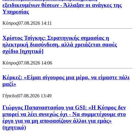
εξειδικευμένων θέσεων - Άλλαξαν οι ανάγκες της
Υπηρεσίας
Κύπρος
|
07.08.2026 14:11
Χρίστος Τσίγκης: Στρατηγικής σημασίας η
ηλεκτρική διασύνδεση, αλλά χρειάζεται σαφές
σχέδιο [ηχητικό]
Κύπρος
|
07.08.2026 14:06
Κέρκεζ: «Είμαι σίγουρος μια μέρα, να είμαστε πάλι
μαζί»
Γήπεδο
|
07.08.2026 13:49
Γιώργος Παπαναστασίου για GSI: «Η Κύπρος δεν
μπορεί να λέει συνεχώς όχι - Να συμμετέχουμε στο
έργο για να μη αποφασίζουν άλλοι για εμάς»
(ηχητικό)