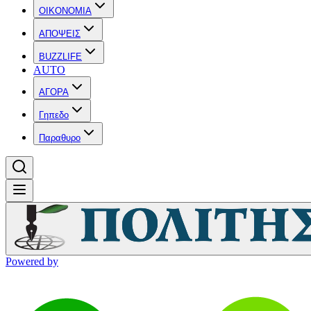
OIKONOMIA
ΑΠΟΨΕΙΣ
BUZZLIFE
AUTO
ΑΓΟΡΑ
Γηπεδο
Παραθυρο
Powered by