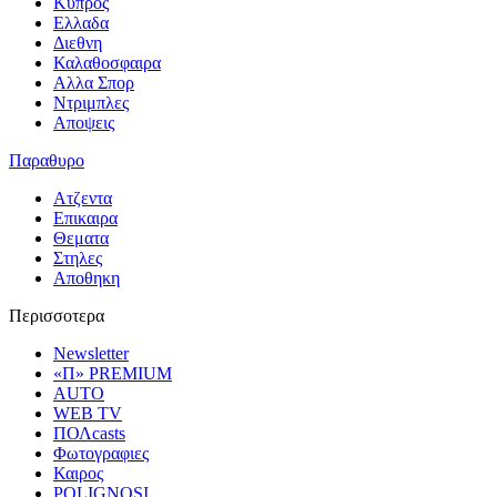
Κυπρος
Ελλαδα
Διεθνη
Καλαθοσφαιρα
Αλλα Σπορ
Ντριμπλες
Αποψεις
Παραθυρο
Ατζεντα
Επικαιρα
Θεματα
Στηλες
Αποθηκη
Περισσοτερα
Newsletter
«Π» PREMIUM
AUTO
WEB TV
ΠΟΛcasts
Φωτογραφιες
Καιρος
POLIGNOSI