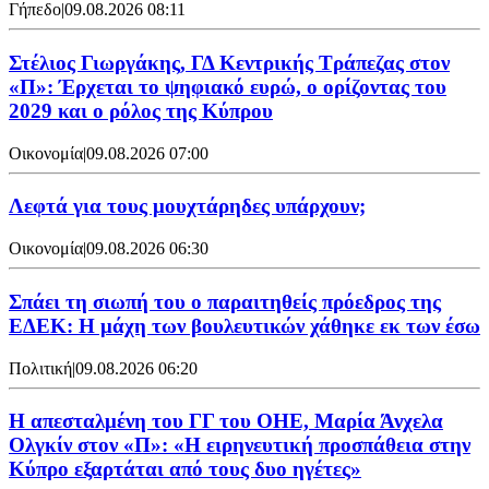
Γήπεδο
|
09.08.2026 08:11
Στέλιος Γιωργάκης, ΓΔ Κεντρικής Τράπεζας στον
«Π»: Έρχεται το ψηφιακό ευρώ, ο ορίζοντας του
2029 και ο ρόλος της Κύπρου
Οικονομία
|
09.08.2026 07:00
Λεφτά για τους μουχτάρηδες υπάρχουν;
Οικονομία
|
09.08.2026 06:30
Σπάει τη σιωπή του ο παραιτηθείς πρόεδρος της
ΕΔΕΚ: Η μάχη των βουλευτικών χάθηκε εκ των έσω
Πολιτική
|
09.08.2026 06:20
Η απεσταλμένη του ΓΓ του ΟΗΕ, Μαρία Άνχελα
Ολγκίν στον «Π»: «Η ειρηνευτική προσπάθεια στην
Κύπρο εξαρτάται από τους δυο ηγέτες»