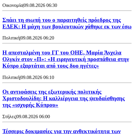
Οικονομία
|
09.08.2026 06:30
Σπάει τη σιωπή του ο παραιτηθείς πρόεδρος της
ΕΔΕΚ: Η μάχη των βουλευτικών χάθηκε εκ των έσω
Πολιτική
|
09.08.2026 06:20
Η απεσταλμένη του ΓΓ του ΟΗΕ, Μαρία Άνχελα
Ολγκίν στον «Π»: «Η ειρηνευτική προσπάθεια στην
Κύπρο εξαρτάται από τους δυο ηγέτες»
Πολιτική
|
09.08.2026 06:10
Οι αντιφάσεις της εξωτερικής πολιτικής
Χριστοδουλίδη: Η καλλιέργεια της ψευδαίσθησης
της «ισχυρής Κύπρου»
Στήλες
|
09.08.2026 06:00
Τέσσερις δοκιμασίες για την ανθεκτικότητα των