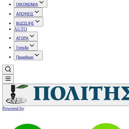
OIKONOMIA
ΑΠΟΨΕΙΣ
BUZZLIFE
AUTO
ΑΓΟΡΑ
Γηπεδο
Παραθυρο
Powered by