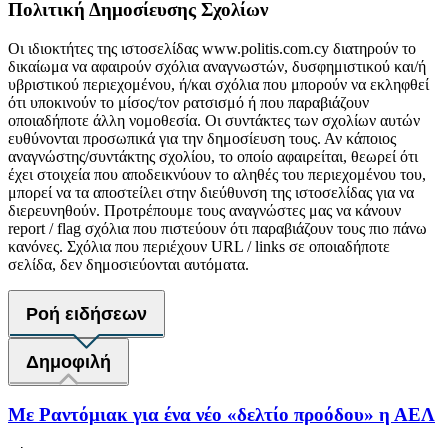
Πολιτική Δημοσίευσης Σχολίων
Οι ιδιοκτήτες της ιστοσελίδας www.politis.com.cy διατηρούν το
δικαίωμα να αφαιρούν σχόλια αναγνωστών, δυσφημιστικού και/ή
υβριστικού περιεχομένου, ή/και σχόλια που μπορούν να εκληφθεί
ότι υποκινούν το μίσος/τον ρατσισμό ή που παραβιάζουν
οποιαδήποτε άλλη νομοθεσία. Οι συντάκτες των σχολίων αυτών
ευθύνονται προσωπικά για την δημοσίευση τους. Αν κάποιος
αναγνώστης/συντάκτης σχολίου, το οποίο αφαιρείται, θεωρεί ότι
έχει στοιχεία που αποδεικνύουν το αληθές του περιεχομένου του,
μπορεί να τα αποστείλει στην διεύθυνση της ιστοσελίδας για να
διερευνηθούν. Προτρέπουμε τους αναγνώστες μας να κάνουν
report / flag σχόλια που πιστεύουν ότι παραβιάζουν τους πιο πάνω
κανόνες. Σχόλια που περιέχουν URL / links σε οποιαδήποτε
σελίδα, δεν δημοσιεύονται αυτόματα.
Ροή ειδήσεων
Δημοφιλή
Με Ραντόμιακ για ένα νέο «δελτίο προόδου» η ΑΕΛ