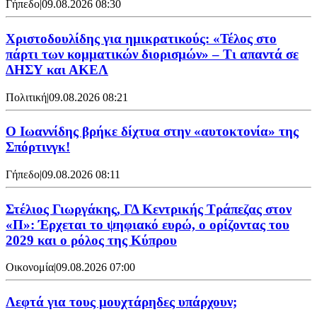
Γήπεδο
|
09.08.2026 08:30
Χριστοδουλίδης για ημικρατικούς: «Τέλος στο
πάρτι των κομματικών διορισμών» – Τι απαντά σε
ΔΗΣΥ και ΑΚΕΛ
Πολιτική
|
09.08.2026 08:21
Ο Ιωαννίδης βρήκε δίχτυα στην «αυτοκτονία» της
Σπόρτινγκ!
Γήπεδο
|
09.08.2026 08:11
Στέλιος Γιωργάκης, ΓΔ Κεντρικής Τράπεζας στον
«Π»: Έρχεται το ψηφιακό ευρώ, ο ορίζοντας του
2029 και ο ρόλος της Κύπρου
Οικονομία
|
09.08.2026 07:00
Λεφτά για τους μουχτάρηδες υπάρχουν;