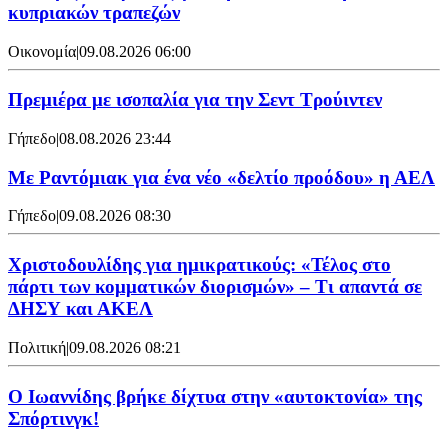
κυπριακών τραπεζών
Οικονομία
|
09.08.2026 06:00
Πρεμιέρα με ισοπαλία για την Σεντ Τρούιντεν
Γήπεδο
|
08.08.2026 23:44
Με Ραντόμιακ για ένα νέο «δελτίο προόδου» η ΑΕΛ
Γήπεδο
|
09.08.2026 08:30
Χριστοδουλίδης για ημικρατικούς: «Τέλος στο
πάρτι των κομματικών διορισμών» – Τι απαντά σε
ΔΗΣΥ και ΑΚΕΛ
Πολιτική
|
09.08.2026 08:21
Ο Ιωαννίδης βρήκε δίχτυα στην «αυτοκτονία» της
Σπόρτινγκ!