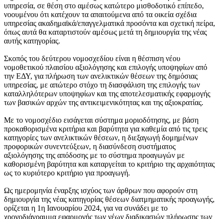
υπηρεσία, σε θέση στο αμέσως κατώτερο μισθοδοτικό επίπεδο,
νοουμένου ότι κατέχουν τα απαιτούμενα από τα οικεία σχέδια
υπηρεσίας ακαδημαϊκά/επαγγελματικά προσόντα και σχετική πείρα,
όπως αυτά θα καταρτιστούν αμέσως μετά τη δημιουργία της νέας
αυτής κατηγορίας.
Σκοπός του δεύτερου νομοσχεδίου είναι η θέσπιση νέου
νομοθετικού πλαισίου αξιολόγησης και επιλογής υποψηφίων από
την ΕΔΥ, για πλήρωση των ανελικτικών θέσεων της δημόσιας
υπηρεσίας, με απώτερο στόχο τη διασφάλιση της επιλογής των
καταλληλότερων υποψηφίων και της αποτελεσματικής εφαρμογής
των βασικών αρχών της αντικειμενικότητας και της αξιοκρατίας.
Με το νομοσχέδιο εισάγεται σύστημα μοριοδότησης, με βάση
προκαθορισμένα κριτήρια και βαρύτητα για καθεμία από τις τρεις
κατηγορίες των ανελικτικών θέσεων, η διεξαγωγή δομημένων
προφορικών συνεντεύξεων, η διασύνδεση συστήματος
αξιολόγησης της απόδοσης με το σύστημα προαγωγών με
καθορισμένη βαρύτητα και καταργείται το κριτήριο της αρχαιότητας
ως το κυριότερο κριτήριο για προαγωγή.
Ως ημερομηνία έναρξης ισχύος των άρθρων που αφορούν στη
δημιουργία της νέας κατηγορίας θέσεων διατμηματικής προαγωγής,
ορίζεται η 1η Ιανουαρίου 2024, για να συνάδει με το
χρονοδιάγραμμα εφαρμογής των νέων διαδικασιών πλήρωσης των