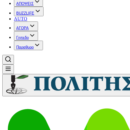
ΑΠΟΨΕΙΣ
BUZZLIFE
AUTO
ΑΓΟΡΑ
Γηπεδο
Παραθυρο