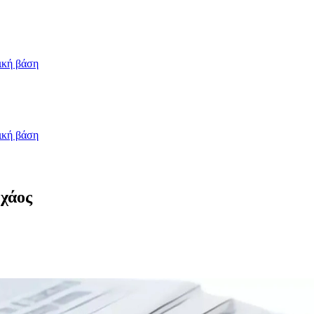
ική βάση
ική βάση
 χάος