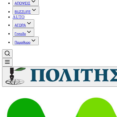
ΑΠΟΨΕΙΣ
BUZZLIFE
AUTO
ΑΓΟΡΑ
Γηπεδο
Παραθυρο