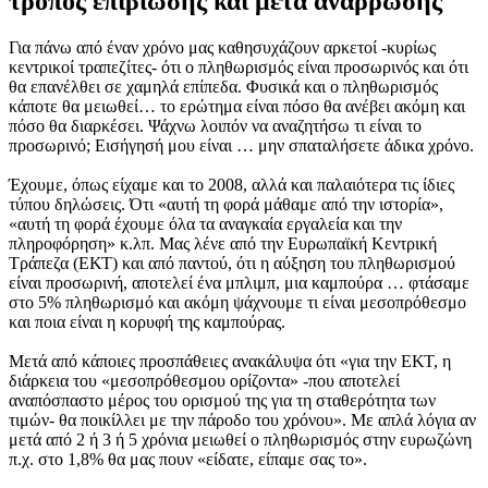
τρόπος επιβίωσης και μετά ανάρρωσης
Για πάνω από έναν χρόνο μας καθησυχάζουν αρκετοί -κυρίως
κεντρικοί τραπεζίτες- ότι ο πληθωρισμός είναι προσωρινός και ότι
θα επανέλθει σε χαμηλά επίπεδα. Φυσικά και ο πληθωρισμός
κάποτε θα μειωθεί… το ερώτημα είναι πόσο θα ανέβει ακόμη και
πόσο θα διαρκέσει. Ψάχνω λοιπόν να αναζητήσω τι είναι το
προσωρινό; Εισήγησή μου είναι … μην σπαταλήσετε άδικα χρόνο.
Έχουμε, όπως είχαμε και το 2008, αλλά και παλαιότερα τις ίδιες
τύπου δηλώσεις. Ότι «αυτή τη φορά μάθαμε από την ιστορία»,
«αυτή τη φορά έχουμε όλα τα αναγκαία εργαλεία και την
πληροφόρηση» κ.λπ. Μας λένε από την Ευρωπαϊκή Κεντρική
Τράπεζα (ΕΚΤ) και από παντού, ότι η αύξηση του πληθωρισμού
είναι προσωρινή, αποτελεί ένα μπλιμπ, μια καμπούρα … φτάσαμε
στο 5% πληθωρισμό και ακόμη ψάχνουμε τι είναι μεσοπρόθεσμο
και ποια είναι η κορυφή της καμπούρας.
Μετά από κάποιες προσπάθειες ανακάλυψα ότι «για την ΕΚΤ, η
διάρκεια του «μεσοπρόθεσμου ορίζοντα» -που αποτελεί
αναπόσπαστο μέρος του ορισμού της για τη σταθερότητα των
τιμών- θα ποικίλλει με την πάροδο του χρόνου». Με απλά λόγια αν
μετά από 2 ή 3 ή 5 χρόνια μειωθεί ο πληθωρισμός στην ευρωζώνη
π.χ. στο 1,8% θα μας πουν «είδατε, είπαμε σας το».