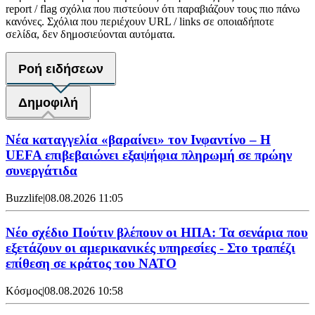
report / flag σχόλια που πιστεύουν ότι παραβιάζουν τους πιο πάνω
κανόνες. Σχόλια που περιέχουν URL / links σε οποιαδήποτε
σελίδα, δεν δημοσιεύονται αυτόματα.
Ροή ειδήσεων
Δημοφιλή
Νέα καταγγελία «βαραίνει» τον Ινφαντίνο – Η
UEFA επιβεβαιώνει εξαψήφια πληρωμή σε πρώην
συνεργάτιδα
Buzzlife
|
08.08.2026 11:05
Νέο σχέδιο Πούτιν βλέπουν οι ΗΠΑ: Τα σενάρια που
εξετάζουν οι αμερικανικές υπηρεσίες - Στο τραπέζι
επίθεση σε κράτος του ΝΑΤΟ
Κόσμος
|
08.08.2026 10:58