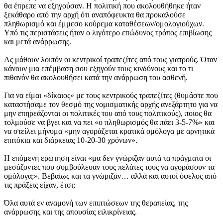
θα έπρεπε να εξηγούσαν. Η πολιτική που ακολουθήθηκε ήταν
ξεκάθαρο από την αρχή ότι αναπόφευκτα θα προκαλούσε
πληθωρισμό και έμμεσο κούρεμα καταθέσεων/ομολογιούχων.
Υπό τις περιστάσεις ήταν ο λιγότερο επώδυνος τρόπος επιβίωσης
και μετά ανάρρωσης.
Ας μάθουν λοιπόν οι κεντρικοί τραπεζίτες από τους γιατρούς. Όταν
κάνουν μια επέμβαση σου εξηγούν τους κινδύνους και το τι
πιθανόν θα ακολουθήσει κατά την ανάρρωση του ασθενή.
Για να είμαι «δίκαιος» με τους κεντρικούς τραπεζίτες (θυμάστε που
καταστήσαμε τον θεσμό της νομισματικής αρχής ανεξάρτητο για να
μην επηρεάζονται οι πολιτικές του από τους πολιτικούς), ποιος θα
τολμούσε να βγει και να πει «ο πληθωρισμός θα πάει 3-5-7%» και
να στείλει μήνυμα «μην αγοράζεται κρατικά ομόλογα με αρνητικά
επιτόκια και διάρκειας 10-20-30 χρόνων».
Η επόμενη ερώτηση είναι «μα δεν γνώριζαν αυτά τα πράγματα οι
μεσάζοντες που συμβούλευαν τους πελάτες τους να αγοράσουν τα
ομόλογα;». Βεβαίως και τα γνώριζαν… αλλά και αυτοί όφελος από
τις πράξεις είχαν, έτσι;
Όλα αυτά εν αναμονή των επιπτώσεων της θεραπείας, της
ανάρρωσης και της απουσίας ειλικρίνειας.