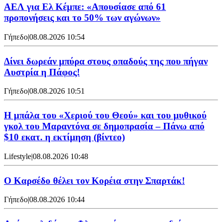
ΑΕΛ για Ελ Κέμπε: «Απουσίασε από 61
προπονήσεις και το 50% των αγώνων»
Γήπεδο
|
08.08.2026 10:54
Δίνει δωρεάν μπύρα στους οπαδούς της που πήγαν
Αυστρία η Πάφος!
Γήπεδο
|
08.08.2026 10:51
Η μπάλα του «Χεριού του Θεού» και του μυθικού
γκολ του Μαραντόνα σε δημοπρασία – Πάνω από
$10 εκατ. η εκτίμηση (βίντεο)
Lifestyle
|
08.08.2026 10:48
Ο Καρσέδο θέλει τον Κορέια στην Σπαρτάκ!
Γήπεδο
|
08.08.2026 10:44