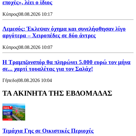
εποχές», λέει ο ίδιος
Κύπρος
|
08.08.2026 10:17
Λεμεσός: Έκλεψαν όχημα και συνελήφθησαν λίγο
αργότερα – Χειροπέδες σε δύο άντρες
Κύπρος
|
08.08.2026 10:07
Η Τραμπζονσπόρ θα πληρώνει 5.000 ευρώ τον μήνα
σε... χαρτί τουαλέτας για τον Σαλάχ!
Γήπεδο
|
08.08.2026 10:04
ΤΑ ΑΚΙΝΗΤΑ ΤΗΣ ΕΒΔΟΜΑΔΑΣ
Τεμάχια Γης σε Οικιστικές Περιοχές