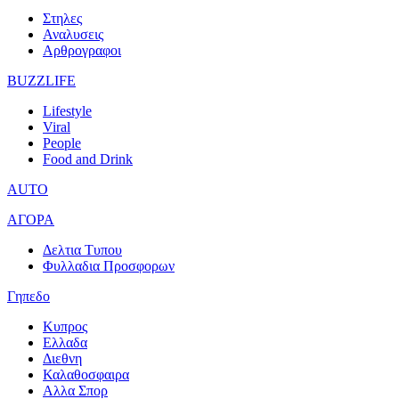
Στηλες
Αναλυσεις
Αρθρογραφοι
BUZZLIFE
Lifestyle
Viral
People
Food and Drink
AUTO
ΑΓΟΡΑ
Δελτια Τυπου
Φυλλαδια Προσφορων
Γηπεδο
Κυπρος
Ελλαδα
Διεθνη
Καλαθοσφαιρα
Αλλα Σπορ