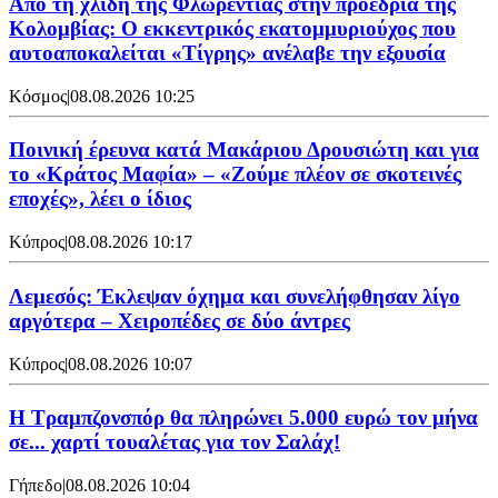
Από τη χλιδή της Φλωρεντίας στην προεδρία της
Κολομβίας: Ο εκκεντρικός εκατομμυριούχος που
αυτοαποκαλείται «Τίγρης» ανέλαβε την εξουσία
Κόσμος
|
08.08.2026 10:25
Ποινική έρευνα κατά Μακάριου Δρουσιώτη και για
το «Κράτος Μαφία» – «Ζούμε πλέον σε σκοτεινές
εποχές», λέει ο ίδιος
Κύπρος
|
08.08.2026 10:17
Λεμεσός: Έκλεψαν όχημα και συνελήφθησαν λίγο
αργότερα – Χειροπέδες σε δύο άντρες
Κύπρος
|
08.08.2026 10:07
Η Τραμπζονσπόρ θα πληρώνει 5.000 ευρώ τον μήνα
σε... χαρτί τουαλέτας για τον Σαλάχ!
Γήπεδο
|
08.08.2026 10:04