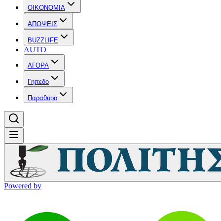
OIKONOMIA
ΑΠΟΨΕΙΣ
BUZZLIFE
AUTO
ΑΓΟΡΑ
Γηπεδο
Παραθυρο
Powered by