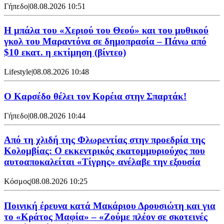
Γήπεδο
|
08.08.2026 10:51
Η μπάλα του «Χεριού του Θεού» και του μυθικού
γκολ του Μαραντόνα σε δημοπρασία – Πάνω από
$10 εκατ. η εκτίμηση (βίντεο)
Lifestyle
|
08.08.2026 10:48
Ο Καρσέδο θέλει τον Κορέια στην Σπαρτάκ!
Γήπεδο
|
08.08.2026 10:44
Από τη χλιδή της Φλωρεντίας στην προεδρία της
Κολομβίας: Ο εκκεντρικός εκατομμυριούχος που
αυτοαποκαλείται «Τίγρης» ανέλαβε την εξουσία
Κόσμος
|
08.08.2026 10:25
Ποινική έρευνα κατά Μακάριου Δρουσιώτη και για
το «Κράτος Μαφία» – «Ζούμε πλέον σε σκοτεινές