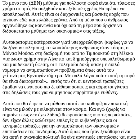
Το μόνο που (ΔΕΝ) μάθαμε για πολλοστή φορά είναι ότι, τύπωσες
χρήμα οι τιμές θα αυξηθούν και εξέδωσες χρέος θα πρέπει να
αποπληρωθεί. Αυτές είναι οι διαχρονικές και βασικές αρχές που
ισχύουν εδώ και χιλιάδες χρόνια. Από τη μέρα που ο άνθρωπος
οργανώθηκε ως κοινωνία και όχι από τη μέρα που άρχισε να
διδάσκεται το μάθημα των οικονομικών στις τάξεις.
Αυτοκρατορίες κατέρρευσαν γιατί υπερχρεώθηκαν (κυρίως για να
διεξάγουν πολέμους), o πλουσιότερος άνθρωπος στον κόσμο, ο
Μάνσα Μούσα, στη διαδρομή του από το Τιμπουκτού στη Μέκκα
«τύπωσε» χρήμα στην Αίγυπτο και δημιούργησε υπερπληθωρισμό
και μια δεκαετή ύφεση, οι Πτολεμαίοι δοκίμασαν με διπλό
νόμισμα να αντιμετωπίσουν προβλήματα όπως αυτά του
γείτονά μας Ερντογάν σήμερα. Με απλά λόγια «ούτε αυτή τη φορά
θα είναι διαφορετικά»... εκτός του ότι οι κεντρικοί τραπεζίτες
έμαθαν να είναι όσο πιο ξεκάθαρα ασαφείς και αόριστοι γίνεται
στις δηλώσεις τους για να μην τους επιρρίπτουμε ευθύνες.
Αυτό που θα έπρεπε να μάθουν αυτοί που καθορίζουν πολιτική
είναι να μιλούν με ειλικρίνεια στον κόσμο. Και εγώ (χωρίς να
σημαίνει πως δεν έχω λάθος) θεωρούσα πως υπό τις περιστάσεις
δεν είχαν άλλες καλύτερες επιλογές οι κυβερνήσεις και οι
κεντρικές τράπεζες για την αντιμετώπιση των οικονομικών
επιπτώσεων της πανδημίας. Αυτό όμως που ήταν ξεκάθαρο είναι
ότι αυτή η αναγκαία πολιτική θα είχε αρνητικές επιπτώσεις και αυτό