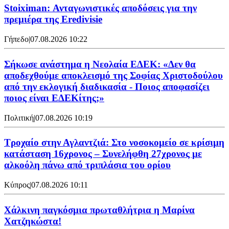
Stoiximan: Ανταγωνιστικές αποδόσεις για την
πρεμιέρα της Eredivisie
Γήπεδο
|
07.08.2026 10:22
Σήκωσε ανάστημα η Νεολαία ΕΔΕΚ: «Δεν θα
αποδεχθούμε αποκλεισμό της Σοφίας Χριστοδούλου
από την εκλογική διαδικασία - Ποιος αποφασίζει
ποιος είναι ΕΔΕΚίτης;»
Πολιτική
|
07.08.2026 10:19
Τροχαίο στην Αγλαντζιά: Στο νοσοκομείο σε κρίσιμη
κατάσταση 16χρονος – Συνελήφθη 27χρονος με
αλκοόλη πάνω από τριπλάσια του ορίου
Κύπρος
|
07.08.2026 10:11
Χάλκινη παγκόσμια πρωταθλήτρια η Μαρίνα
Χατζηκώστα!