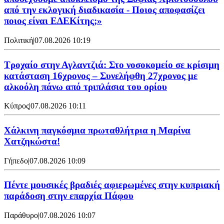
από την εκλογική διαδικασία - Ποιος αποφασίζει
ποιος είναι ΕΔΕΚίτης;»
Πολιτική
|
07.08.2026 10:19
Τροχαίο στην Αγλαντζιά: Στο νοσοκομείο σε κρίσιμη
κατάσταση 16χρονος – Συνελήφθη 27χρονος με
αλκοόλη πάνω από τριπλάσια του ορίου
Κύπρος
|
07.08.2026 10:11
Χάλκινη παγκόσμια πρωταθλήτρια η Μαρίνα
Χατζηκώστα!
Γήπεδο
|
07.08.2026 10:09
Πέντε μουσικές βραδιές αφιερωμένες στην κυπριακή
παράδοση στην επαρχία Πάφου
Παράθυρο
|
07.08.2026 10:07