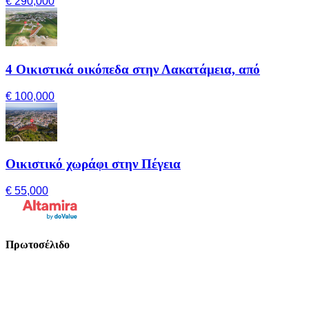
€ 290,000
4 Οικιστικά οικόπεδα στην Λακατάμεια, από
€ 100,000
Οικιστικό χωράφι στην Πέγεια
€ 55,000
Πρωτοσέλιδο