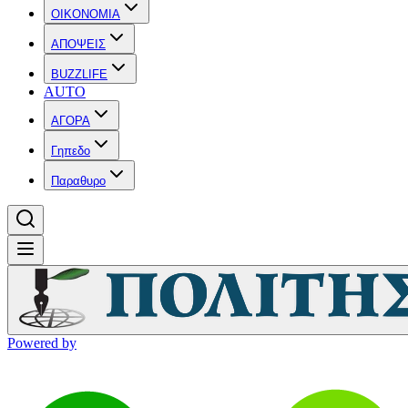
OIKONOMIA
ΑΠΟΨΕΙΣ
BUZZLIFE
AUTO
ΑΓΟΡΑ
Γηπεδο
Παραθυρο
Powered by