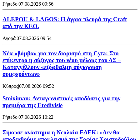
Γήπεδο
|
07.08.2026 09:56
ALEPOU & LAGOS: Η άγρια πλευρά της Craft
από την ΚΕΟ.
Αγορά
|
07.08.2026 09:54
Νέα «βόμβα» για τον διορισμό στη Cyta: Στο
επίκεντρο η σύζυγος του νέου μέλους του ΔΣ –
Καταγγέλλουν «εξόφθαλμη σύγκρουση
συμφερόντων»
Κύπρος
|
07.08.2026 09:52
Stoiximan: Ανταγωνιστικές αποδόσεις για την
πρεμιέρα της Eredivisie
Γήπεδο
|
07.08.2026 10:22
Σήκωσε ανάστημα η Νεολαία ΕΔΕΚ: «Δεν θα
αποδεχθούμε αποκλεισμό της Σοφίας Χριστοδούλου