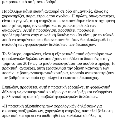
μακροσκοπικά ασήμαντο βαθμό.
Παράλληλα κάνει ειδική αναφορά σε δύο σημαντικές, όπως τις
χαρακτηρίζει, παραμέτρους του σχεδίου. Η πρώτη, όπως αναφέρει,
είναι το γεγονός ότι η στήριξη που ανακοινώθηκε είναι στοχευμένη
και ρητή ως προς τον αριθμό και τα χαρακτηριστικά των
δικαιούχων. Αυτή η προσέγγιση, προσθέτει, προσδίδει
προβλεψιμότητα στην συνολική δαπάνη που θα γίνει, με το τελικό
ποσό να αναμένεται πως θα ανακοινωθεί όταν θα ολοκληρωθεί η
ανάλυση των φορολογικών δηλώσεων των δικαιούχων.
Το δεύτερο, σημειώνει, είναι η εξαιρετικά θετική αξιοποίηση των
φορολογικών δηλώσεων που έχουν υποβάλει οι δικαιούχοι το γ΄
τρίμηνο του 2019 ως το μέσο υπολογισμού του ποσού στήριξης. Η
πρακτική, αναφέρει, αυτή εξασφαλίζει την δίκαιη κατανομή των
ποσών με βάση αντικειμενικά κριτήρια, τα οποία αντικατοπτρίζουν
τον βαθμό στον οποίο έχει πληγεί ο εκάστοτε δικαιούχος.
Επιπλέον, προσθέτει, αυτή η πρακτική εδραιώνει τη φορολογική
δήλωση ως αντικειμενικό κριτήριο για τη στήριξη και ενθαρρύνει
μελλοντικά τη σωστή υποβολή φορολογικών δηλώσεων.
«Η πρακτική αξιοποίησης των φορολογικών δηλώσεων για
σκοπούς αποζημιώσεων, χορηγιών ή στήριξης, αποτελεί βέλτιστη
πρακτική και πρέπει να υιοθετηθεί ως καθολική σε όλες τις