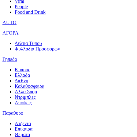
Viral
People
Food and Drink
AUTO
ΑΓΟΡΑ
Δελτια Τυπου
Φυλλαδια Προσφορων
Γηπεδο
Κυπρος
Ελλαδα
Διεθνη
Καλαθοσφαιρα
Αλλα Σπορ
Ντριμπλες
Αποψεις
Παραθυρο
Ατζεντα
Επικαιρα
Θεματα