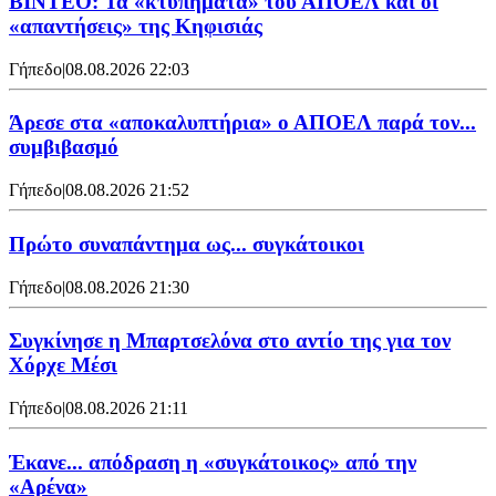
ΒΙΝΤΕΟ: Τα «κτυπήματα» του ΑΠΟΕΛ και οι
«απαντήσεις» της Κηφισιάς
Γήπεδο
|
08.08.2026 22:03
Άρεσε στα «αποκαλυπτήρια» ο ΑΠΟΕΛ παρά τον...
συμβιβασμό
Γήπεδο
|
08.08.2026 21:52
Πρώτο συναπάντημα ως... συγκάτοικοι
Γήπεδο
|
08.08.2026 21:30
Συγκίνησε η Μπαρτσελόνα στο αντίο της για τον
Χόρχε Μέσι
Γήπεδο
|
08.08.2026 21:11
Έκανε... απόδραση η «συγκάτοικος» από την
«Αρένα»