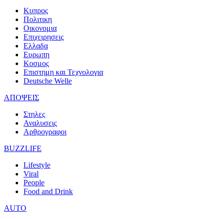
Κυπρος
Πολιτικη
Οικονομια
Επιχειρησεις
Ελλαδα
Ευρωπη
Κοσμος
Επιστημη και Τεχνολογια
Deutsche Welle
ΑΠΟΨΕΙΣ
Στηλες
Αναλυσεις
Αρθρογραφοι
BUZZLIFE
Lifestyle
Viral
People
Food and Drink
AUTO