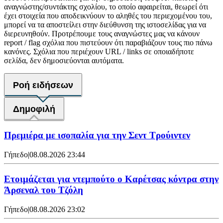
αναγνώστης/συντάκτης σχολίου, το οποίο αφαιρείται, θεωρεί ότι
έχει στοιχεία που αποδεικνύουν το αληθές του περιεχομένου του,
μπορεί να τα αποστείλει στην διεύθυνση της ιστοσελίδας για να
διερευνηθούν. Προτρέπουμε τους αναγνώστες μας να κάνουν
report / flag σχόλια που πιστεύουν ότι παραβιάζουν τους πιο πάνω
κανόνες. Σχόλια που περιέχουν URL / links σε οποιαδήποτε
σελίδα, δεν δημοσιεύονται αυτόματα.
Ροή ειδήσεων
Δημοφιλή
Πρεμιέρα με ισοπαλία για την Σεντ Τρούιντεν
Γήπεδο
|
08.08.2026 23:44
Ετοιμάζεται για ντεμπούτο ο Καρέτσας κόντρα στην
Άρσεναλ του Τζόλη
Γήπεδο
|
08.08.2026 23:02