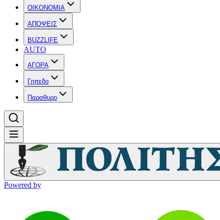
OIKONOMIA
ΑΠΟΨΕΙΣ
BUZZLIFE
AUTO
ΑΓΟΡΑ
Γηπεδο
Παραθυρο
Powered by