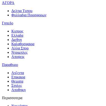
ΑΓΟΡΑ
Δελτια Τυπου
Φυλλαδια Προσφορων
Γηπεδο
Κυπρος
Ελλαδα
Διεθνη
Καλαθοσφαιρα
Αλλα Σπορ
Ντριμπλες
Αποψεις
Παραθυρο
Ατζεντα
Επικαιρα
Θεματα
Στηλες
Αποθηκη
Περισσοτερα
Newsletter