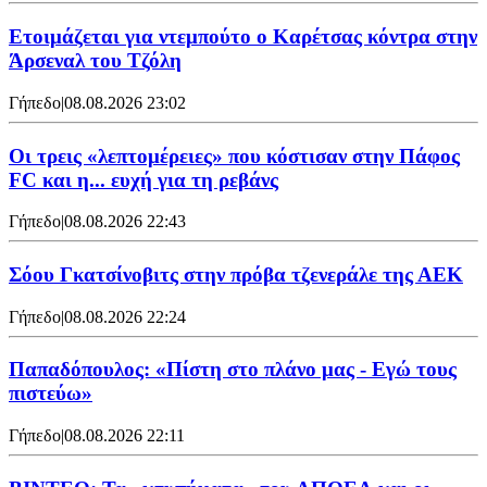
Ετοιμάζεται για ντεμπούτο ο Καρέτσας κόντρα στην
Άρσεναλ του Τζόλη
Γήπεδο
|
08.08.2026 23:02
Οι τρεις «λεπτομέρειες» που κόστισαν στην Πάφος
FC και η... ευχή για τη ρεβάνς
Γήπεδο
|
08.08.2026 22:43
Σόου Γκατσίνοβιτς στην πρόβα τζενεράλε της ΑΕΚ
Γήπεδο
|
08.08.2026 22:24
Παπαδόπουλος: «Πίστη στο πλάνο μας - Εγώ τους
πιστεύω»
Γήπεδο
|
08.08.2026 22:11