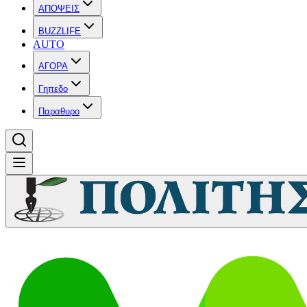
ΑΠΟΨΕΙΣ
BUZZLIFE
AUTO
ΑΓΟΡΑ
Γηπεδο
Παραθυρο