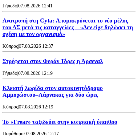
Γήπεδο
|
07.08.2026 12:41
Ανατροπή στη Cyta: Απομακρύνεται το νέο μέλος
του ΔΣ μετά τις καταγγελίες – «Δεν είχε δηλώσει τη
σχέση με τον οργανισμό»
Κύπρος
|
07.08.2026 12:37
Στρέφεται στον Φεράν Τόρες η Άρσεναλ
Γήπεδο
|
07.08.2026 12:19
Κλειστή λωρίδα στον αυτοκινητόδρομο
Αμμοχώστου–Λάρνακας για δύο ώρες
Κύπρος
|
07.08.2026 12:19
To «Frear» ταξιδεύει στην κυπριακή ύπαιθρο
Παράθυρο
|
07.08.2026 12:17