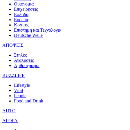
Οικονομια
Επιχειρησεις
Ελλαδα
Ευρωπη
Κοσμος
Επιστημη και Τεχνολογια
Deutsche Welle
ΑΠΟΨΕΙΣ
Στηλες
Αναλυσεις
Αρθρογραφοι
BUZZLIFE
Lifestyle
Viral
People
Food and Drink
AUTO
ΑΓΟΡΑ