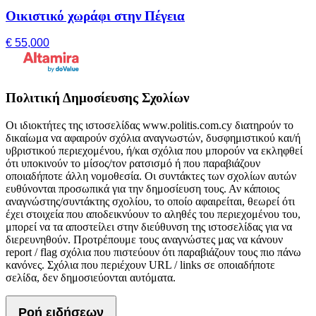
Οικιστικό χωράφι στην Πέγεια
€ 55,000
Πολιτική Δημοσίευσης Σχολίων
Οι ιδιοκτήτες της ιστοσελίδας www.politis.com.cy διατηρούν το
δικαίωμα να αφαιρούν σχόλια αναγνωστών, δυσφημιστικού και/ή
υβριστικού περιεχομένου, ή/και σχόλια που μπορούν να εκληφθεί
ότι υποκινούν το μίσος/τον ρατσισμό ή που παραβιάζουν
οποιαδήποτε άλλη νομοθεσία. Οι συντάκτες των σχολίων αυτών
ευθύνονται προσωπικά για την δημοσίευση τους. Αν κάποιος
αναγνώστης/συντάκτης σχολίου, το οποίο αφαιρείται, θεωρεί ότι
έχει στοιχεία που αποδεικνύουν το αληθές του περιεχομένου του,
μπορεί να τα αποστείλει στην διεύθυνση της ιστοσελίδας για να
διερευνηθούν. Προτρέπουμε τους αναγνώστες μας να κάνουν
report / flag σχόλια που πιστεύουν ότι παραβιάζουν τους πιο πάνω
κανόνες. Σχόλια που περιέχουν URL / links σε οποιαδήποτε
σελίδα, δεν δημοσιεύονται αυτόματα.
Ροή ειδήσεων