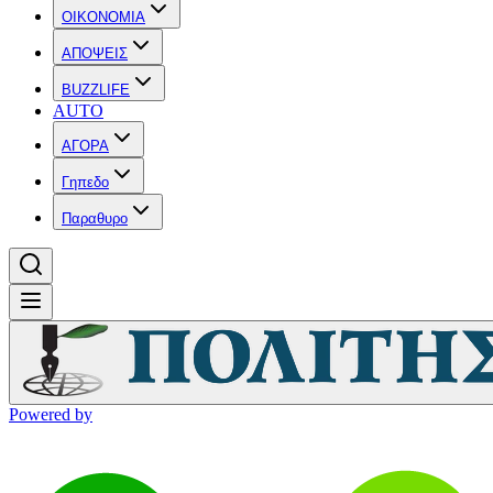
OIKONOMIA
ΑΠΟΨΕΙΣ
BUZZLIFE
AUTO
ΑΓΟΡΑ
Γηπεδο
Παραθυρο
Powered by