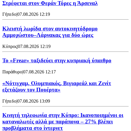
Στρέφεται στον Φεράν Τόρες η Άρσεναλ
Γήπεδο
|
07.08.2026 12:19
Κλειστή λωρίδα στον αυτοκινητόδρομο
Αμμοχώστου–Λάρνακας για δύο ώρες
Κύπρος
|
07.08.2026 12:19
To «Frear» ταξιδεύει στην κυπριακή ύπαιθρο
Παράθυρο
|
07.08.2026 12:17
«Νότιγχαμ, Ολυμπιακός, Βιγιαρεάλ και Ζενίτ
εξετάζουν τον Πουέρτα»
Γήπεδο
|
07.08.2026 13:09
Κινητή τηλεφωνία στην Κύπρο: Ικανοποιημένοι οι
καταναλωτές αλλά με παράπονα – 27% βλέπει
προβλήματα στο ίντερνετ