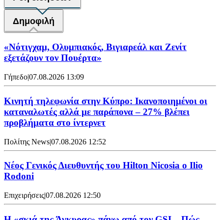
Δημοφιλή
«Νότιγχαμ, Ολυμπιακός, Βιγιαρεάλ και Ζενίτ
εξετάζουν τον Πουέρτα»
Γήπεδο
|
07.08.2026 13:09
Κινητή τηλεφωνία στην Κύπρο: Ικανοποιημένοι οι
καταναλωτές αλλά με παράπονα – 27% βλέπει
προβλήματα στο ίντερνετ
Πολίτης News
|
07.08.2026 12:52
Νέος Γενικός Διευθυντής του Hilton Nicosia ο Ilio
Rodoni
Επιχειρήσεις
|
07.08.2026 12:50
H «σκιά της Άγκυρας» πάνω από τον GSI – Πώς