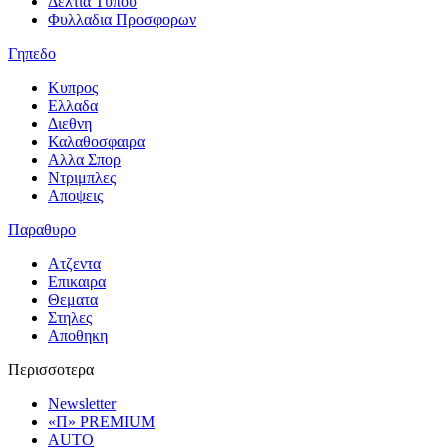
Δελτια Τυπου
Φυλλαδια Προσφορων
Γηπεδο
Κυπρος
Ελλαδα
Διεθνη
Καλαθοσφαιρα
Αλλα Σπορ
Ντριμπλες
Αποψεις
Παραθυρο
Ατζεντα
Επικαιρα
Θεματα
Στηλες
Αποθηκη
Περισσοτερα
Newsletter
«Π» PREMIUM
AUTO