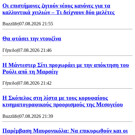
Οι επιστήμονες ζητούν νέους κανόνες για τα
καλλυντικά χειλιών – Τι δείχνουν δύο μελέτες
Buzzlife
|
07.08.2026 21:55
Θα φτάσει την ντουζίνα
Γήπεδο
|
07.08.2026 21:46
Η Μάντεστερ Σίτι προχωράει με την απόκτηση του
Ρούλι από τη Μαρσέιγ
Γήπεδο
|
07.08.2026 21:42
Η Σκόπελος στη λίστα με τους κορυφαίους
κινηματογραφικούς προορισμούς της Μεσογείου
Buzzlife
|
07.08.2026 21:39
Παρέμβαση Μαυρονικόλα: Να επικυρωθούν και οι