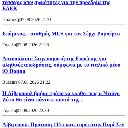
τέσσερις υποψηφιότητες για την προεδρία της
ΕΔΕΚ
Πολιτική
|
07.08.2026 21:31
Επόμενος... σταθμός MLS για τον Σέρχι Ρομπέρτο
Γήπεδο
|
07.08.2026 21:28
Αστυπάλαια: Στην κορυφή της Ευρώπης για
αληθινές αποδράσεις, σύμφωνα με το ιταλικό μέσο
iO Donna
Buzzlife
|
07.08.2026 21:22
Η Λίβερπουλ βρήκε τρόπο να νιώθει πως ο Ντιόγο
Ζότα θα είναι πάντοτε κοντά της...
Γήπεδο
|
07.08.2026 22:30
Λίβερπουλ: Πρόταση 115 εκατ. ευρώ στην Παρί Σεν