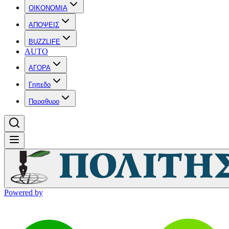
OIKONOMIA
ΑΠΟΨΕΙΣ
BUZZLIFE
AUTO
ΑΓΟΡΑ
Γηπεδο
Παραθυρο
Powered by