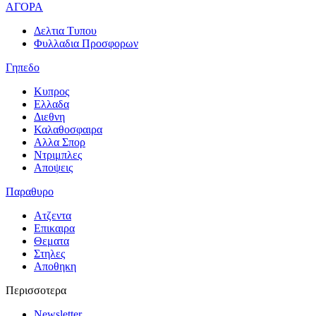
ΑΓΟΡΑ
Δελτια Τυπου
Φυλλαδια Προσφορων
Γηπεδο
Κυπρος
Ελλαδα
Διεθνη
Καλαθοσφαιρα
Αλλα Σπορ
Ντριμπλες
Αποψεις
Παραθυρο
Ατζεντα
Επικαιρα
Θεματα
Στηλες
Αποθηκη
Περισσοτερα
Newsletter