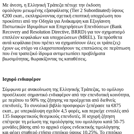
Μ
ε άνεση, η Ελληνική Τράπεζα πέτυχε την έκδοση
ομολόγου μειωμένης εξασφάλισης (Tier 2 Subordinated) ύψους
€200 εκατ., εκπληρώνοντας σχετική εποπτική υποχρέωση που
προκύπτει από την Οδηγία για Ανάκαμψη και Εξυγίανση
Πιστωτικών Ιδρυμάτων και Επιχειρήσεων Επενδύσεων (Bank
Recovery and Resolution Directive, BRRD) για τον σχηματισμό
επιπλέον κεφαλαίων και υποχρεώσεων (MREL). Τα πρόσθετα
αυτά κεφάλαια (που πρέπει να σχηματίσουν όλες οι τράπεζες)
έχουν ως στόχο να ελαχιστοποιήσουν τις επιπτώσεις σε περίπτωση
που ένα τραπεζικό ίδρυμα αντιμετωπίσει προβλήματα
βιωσιμότητας, θωρακίζοντας τις καταθέσεις.
Ισχυρό ενδιαφέρον
Σύμφωνα με ανακοίνωση της Ελληνικής Τράπεζας, το ομόλογο
προσέλκυσε σημαντικό ενδιαφέρον από την επενδυτική κοινότητα,
με περίπου το 90% της ζήτησης να προέρχεται από διεθνείς
επενδυτές. Το συνολικό βιβλίο προσφορών ξεπέρασε τα €875
εκατ., με υπερκάλυψη σχεδόν 4,5 φορές, και περιείχε εντολές από
135 διαφορετικούς θεσμικούς επενδυτές. Η ισχυρή ζήτηση
επέτρεψε τη μείωση της τιμολόγησης του ομολόγου κατά 50-75
μονάδες βάσης από το αρχικό εύρος ενδεικτικής τιμολόγησης
και φέρει σταθερό ετήσιο επιτόκιο ύψους 10,25%. Το επιτόκιο