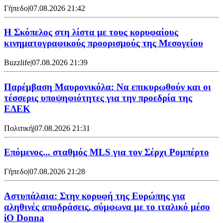
Γήπεδο
|
07.08.2026 21:42
Η Σκόπελος στη λίστα με τους κορυφαίους
κινηματογραφικούς προορισμούς της Μεσογείου
Buzzlife
|
07.08.2026 21:39
Παρέμβαση Μαυρονικόλα: Να επικυρωθούν και οι
τέσσερις υποψηφιότητες για την προεδρία της
ΕΔΕΚ
Πολιτική
|
07.08.2026 21:31
Επόμενος... σταθμός MLS για τον Σέρχι Ρομπέρτο
Γήπεδο
|
07.08.2026 21:28
Αστυπάλαια: Στην κορυφή της Ευρώπης για
αληθινές αποδράσεις, σύμφωνα με το ιταλικό μέσο
iO Donna