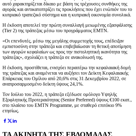
αυτό χαρακτηρίζεται δίκαιο με βάση τις τρέχουσες συνθήκες της
αγοράς και αντικατοπτρίζει τις προκλήσεις που έχει ενώπιόν του το
κυπριακό τραπεζικό σύστημα και η κυπριακή οικονομία συνολικά.
Η έκδοση αποτελεί την πρώτη συναλλαγή μειωμένης εξασφάλισης
(Tier 2) της τράπεζας μέσω του προγράμματος EMTN.
«Οι επενδυτές, μέσω της μεγάλης συμμετοχής τους, επέδειξαν
εμπιστοσύνη στην τράπεζα και επιβεβαίωσαν τη θετική αποτίμηση
των αγορών κεφαλαίων ως προς την πιστοληπτική ικανότητα της
τράπεζας», σχολιάζει η τράπεζα σε ανακοίνωσή της.
Η έκδοση, προστίθεται, ενισχύει περαιτέρω την κεφαλαιακή δομή
της τράπεζας και αναμένεται να αυξήσει τον Δείκτη Κεφαλαιακής
Επάρκειας του Ομίλου από 20,6% στις 31 Δεκεμβρίου 2022, σε
αναπροσαρμοσμένο δείκτη ύψους 24,1%.
Τον Ιούλιο του 2022, η τράπεζα εξέδωσε ομόλογο Υψηλής
Εξοφλητικής Προτεραιότητας (Senior Preferred) ύψους €100 εκατ.,
στο πλαίσιο του ΕΜΤΝ Programme, με σταθερό επιτόκιο 9%
ετησίως.
ΤΑ ΑΚΙΝΗΤΑ ΤΗΣ ΕΒΔΟΜΑΔΑΣ